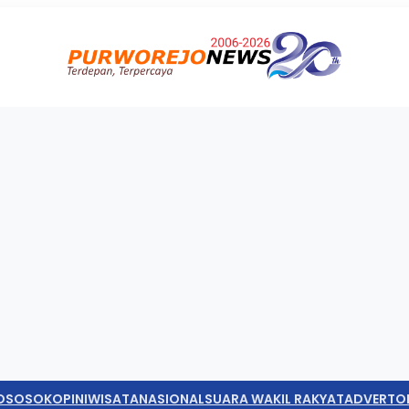
O
SOSOK
OPINI
WISATA
NASIONAL
SUARA WAKIL RAKYAT
ADVERTO