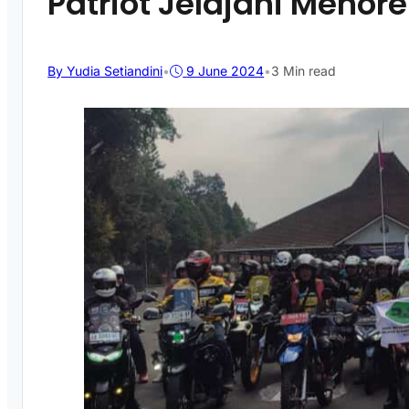
Patriot Jelajahi Menor
By Yudia Setiandini
•
9 June 2024
•
3 Min read