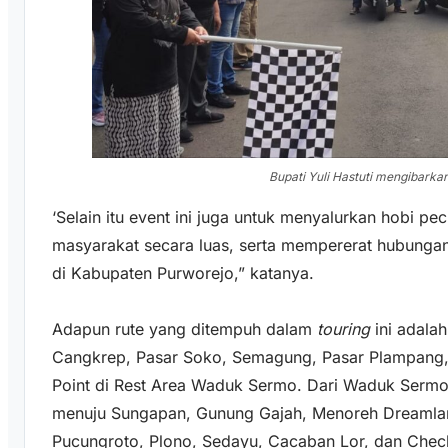
Bupati Yuli Hastuti mengibarka
‘Selain itu event ini juga untuk menyalurkan hobi p
masyarakat secara luas, serta mempererat hubunga
di Kabupaten Purworejo,” katanya.
Adapun rute yang ditempuh dalam
touring
ini adala
Cangkrep, Pasar Soko, Semagung, Pasar Plampang
Point di Rest Area Waduk Sermo. Dari Waduk Sermo,
menuju Sungapan, Gunung Gajah, Menoreh Dreamland
Pucungroto, Plono, Sedayu, Cacaban Lor, dan Check 