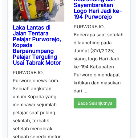
Sayembarakan
Logo Hari Jadi ke-
194 Purworejo
PURWOREJO,
Laka Lantas di
Jalan Tentara
Beberapa saat setelah
Pelajar Purworejo,
dilaunching pada
Kopada
Berpenumpang
Jum'at (31/1/2025)
Pelajar Terguling
siang, logo Hari Jadi
Usai Tabrak Motor
ke-194 Kabupaten
PURWOREJO,
Purworejo mendapat
Purworejonews.com.
kritikan dan masukan
Sebuah angkutan
dari ...
umum Kopada yang
Baca Selanjutnya
membawa sejumlah
pelajar saat pulang
sekolah, terbalik
setelah menabrak
sebuah sepeda motor