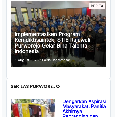
BERITA
Implementasikan Program
Kemdiktisaintek, STIE Rajawali
Purworejo Gelar Bina Talenta
Indonesia
5 August 2026
/
Fajria Rahmatasari
SEKILAS PURWOREJO
Dengarkan Aspirasi
Masyarakat, Panitia
Akhirnya
Rebranding dan