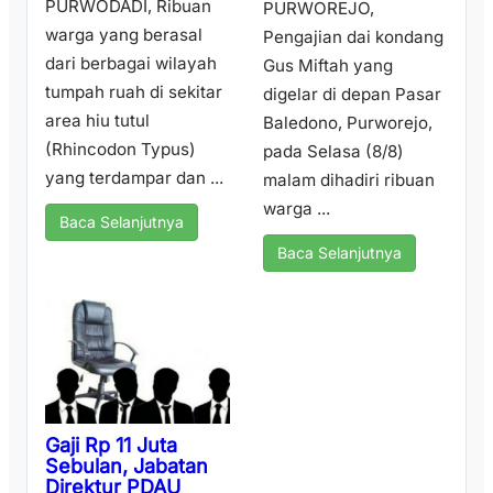
PURWODADI, Ribuan
PURWOREJO,
warga yang berasal
Pengajian dai kondang
dari berbagai wilayah
Gus Miftah yang
tumpah ruah di sekitar
digelar di depan Pasar
area hiu tutul
Baledono, Purworejo,
(Rhincodon Typus)
pada Selasa (8/8)
yang terdampar dan ...
malam dihadiri ribuan
warga ...
Baca Selanjutnya
Baca Selanjutnya
Gaji Rp 11 Juta
Sebulan, Jabatan
Direktur PDAU