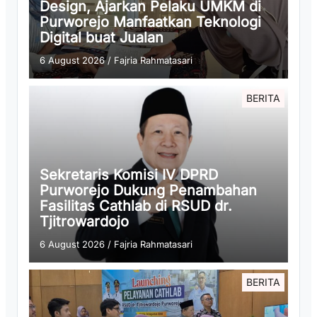
Design, Ajarkan Pelaku UMKM di
Purworejo Manfaatkan Teknologi
Digital buat Jualan
6 August 2026
/
Fajria Rahmatasari
BERITA
Sekretaris Komisi IV DPRD
Purworejo Dukung Penambahan
Fasilitas Cathlab di RSUD dr.
Tjitrowardojo
6 August 2026
/
Fajria Rahmatasari
BERITA