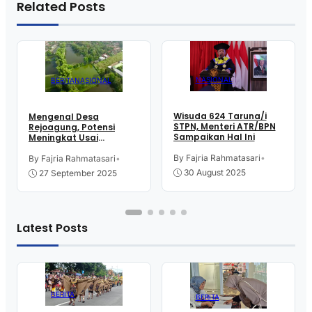
Related Posts
NASIONAL
BERITA
NASIONAL
Wisuda 624 Taruna/i
Mengenal Desa
STPN, Menteri ATR/BPN
Rejoagung, Potensi
Sampaikan Hal Ini
Meningkat Usai
Program Penataan
Akses Reforma Agraria*
By Fajria Rahmatasari
•
By Fajria Rahmatasari
•
30 August 2025
27 September 2025
Latest Posts
BERITA
BERITA