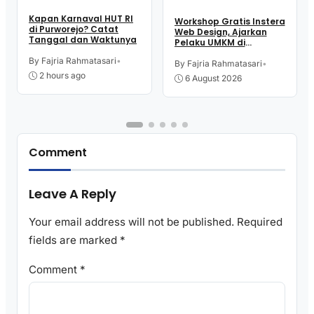
Kapan Karnaval HUT RI
Workshop Gratis Instera
di Purworejo? Catat
Web Design, Ajarkan
Tanggal dan Waktunya
Pelaku UMKM di
Purworejo Manfaatkan
By Fajria Rahmatasari
•
Teknologi Digital buat
By Fajria Rahmatasari
•
Jualan
2 hours ago
6 August 2026
Comment
Leave A Reply
Your email address will not be published.
Required
fields are marked
*
Comment
*