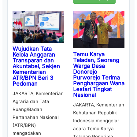
Wujudkan Tata
Temu Karya
Kelola Anggaran
Teladan, Seorang
Transparan dan
Warga Desa
Akuntabel, Sekjen
Donorejo
Kementerian
Purworejo Terima
ATR/BPN Beri 3
Penghargaan Wana
Pedoman
Lestari Tingkat
JAKARTA, Kementerian
Nasional
Agraria dan Tata
JAKARTA, Kementerian
Ruang/Badan
Kehutanan Republik
Pertanahan Nasional
Indonesia menggelar
(ATR/BPN)
acara Temu Karya
mengadakan
Teladan Penerima