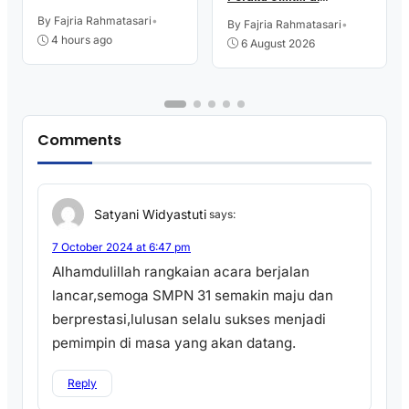
Purworejo Manfaatkan
By Fajria Rahmatasari
•
Teknologi Digital buat
By Fajria Rahmatasari
•
Jualan
4 hours ago
6 August 2026
Comments
Satyani Widyastuti
says:
7 October 2024 at 6:47 pm
Alhamdulillah rangkaian acara berjalan
lancar,semoga SMPN 31 semakin maju dan
berprestasi,lulusan selalu sukses menjadi
pemimpin di masa yang akan datang.
Reply