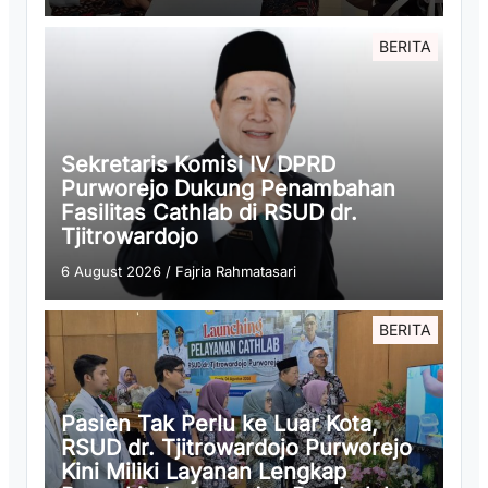
BERITA
Sekretaris Komisi IV DPRD
Purworejo Dukung Penambahan
Fasilitas Cathlab di RSUD dr.
Tjitrowardojo
6 August 2026
/
Fajria Rahmatasari
BERITA
Pasien Tak Perlu ke Luar Kota,
RSUD dr. Tjitrowardojo Purworejo
Kini Miliki Layanan Lengkap