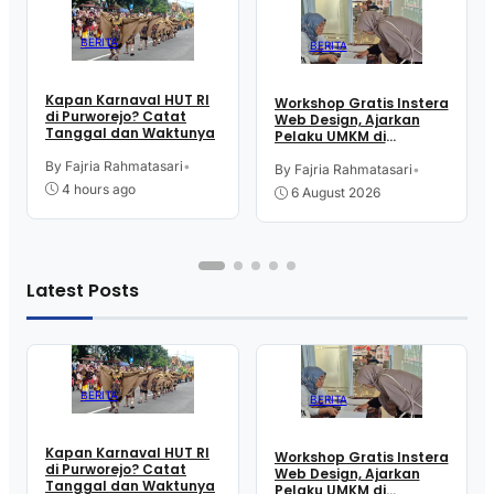
BERITA
BERITA
Kapan Karnaval HUT RI
Workshop Gratis Instera
di Purworejo? Catat
Web Design, Ajarkan
Tanggal dan Waktunya
Pelaku UMKM di
Purworejo Manfaatkan
By Fajria Rahmatasari
•
Teknologi Digital buat
By Fajria Rahmatasari
•
Jualan
4 hours ago
6 August 2026
Latest Posts
BERITA
BERITA
Kapan Karnaval HUT RI
Workshop Gratis Instera
di Purworejo? Catat
Web Design, Ajarkan
Tanggal dan Waktunya
Pelaku UMKM di