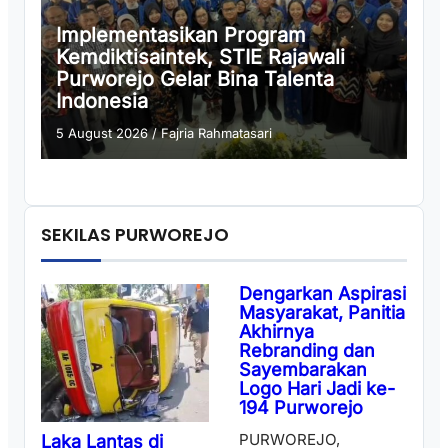
Implementasikan Program
Kemdiktisaintek, STIE Rajawali
Purworejo Gelar Bina Talenta
Indonesia
5 August 2026
/
Fajria Rahmatasari
SEKILAS PURWOREJO
Dengarkan Aspirasi
Masyarakat, Panitia
Akhirnya
Rebranding dan
Sayembarakan
Logo Hari Jadi ke-
194 Purworejo
PURWOREJO,
Laka Lantas di