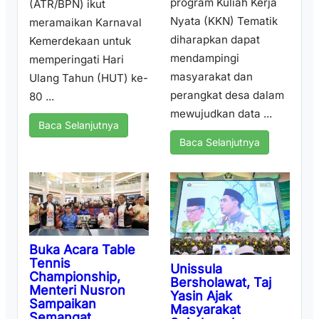
program Kuliah Kerja
(ATR/BPN) ikut
Nyata (KKN) Tematik
meramaikan Karnaval
diharapkan dapat
Kemerdekaan untuk
mendampingi
memperingati Hari
masyarakat dan
Ulang Tahun (HUT) ke-
perangkat desa dalam
80 ...
mewujudkan data ...
Baca Selanjutnya
Baca Selanjutnya
Buka Acara Table
Tennis
Unissula
Championship,
Bersholawat, Taj
Menteri Nusron
Yasin Ajak
Sampaikan
Masyarakat
Semangat