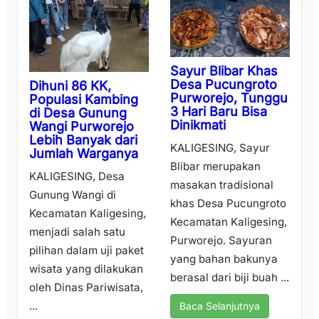
Sayur Blibar Khas
Desa Pucungroto
Dihuni 86 KK,
Purworejo, Tunggu
Populasi Kambing
3 Hari Baru Bisa
di Desa Gunung
Dinikmati
Wangi Purworejo
Lebih Banyak dari
KALIGESING, Sayur
Jumlah Warganya
Blibar merupakan
KALIGESING, Desa
masakan tradisional
Gunung Wangi di
khas Desa Pucungroto
Kecamatan Kaligesing,
Kecamatan Kaligesing,
menjadi salah satu
Purworejo. Sayuran
pilihan dalam uji paket
yang bahan bakunya
wisata yang dilakukan
berasal dari biji buah ...
oleh Dinas Pariwisata,
...
Baca Selanjutnya