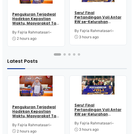
Seru! Final
Pengukuran Terjadwal
Pertandingan Voli Antar
Hadirkan Kepastian
RW se-Kelurahan
Waktu, Masyarakat Tak
Pangen Jurutengah
Perlu Lama Tunggu
Sambut HUT RI
By Fajria Rahmatasari
•
Layanan Pertanahan
By Fajria Rahmatasari
•
3 hours ago
2 hours ago
Latest Posts
BERITA
BERITA
Seru! Final
Pengukuran Terjadwal
Pertandingan Voli Antar
Hadirkan Kepastian
RW se-Kelurahan
Waktu, Masyarakat Tak
Pangen Jurutengah
Perlu Lama Tunggu
Sambut HUT RI
By Fajria Rahmatasari
•
Layanan Pertanahan
By Fajria Rahmatasari
•
3 hours ago
2 hours ago