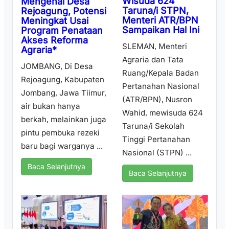
Wisuda 624
Mengenal Desa
Taruna/i STPN,
Rejoagung, Potensi
Menteri ATR/BPN
Meningkat Usai
Sampaikan Hal Ini
Program Penataan
Akses Reforma
SLEMAN, Menteri
Agraria*
Agraria dan Tata
JOMBANG, Di Desa
Ruang/Kepala Badan
Rejoagung, Kabupaten
Pertanahan Nasional
Jombang, Jawa Tiimur,
(ATR/BPN), Nusron
air bukan hanya
Wahid, mewisuda 624
berkah, melainkan juga
Taruna/i Sekolah
pintu pembuka rezeki
Tinggi Pertanahan
baru bagi warganya ...
Nasional (STPN) ...
Baca Selanjutnya
Baca Selanjutnya