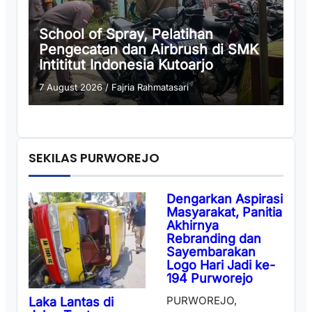
School of Spray, Pelatihan
Pengecatan dan Airbrush di SMK
Intititut Indonesia Kutoarjo
7 August 2026
/
Fajria Rahmatasari
SEKILAS PURWOREJO
Dengarkan Aspirasi
Masyarakat, Panitia
Akhirnya
Rebranding dan
Sayembarakan
Logo Hari Jadi ke-
194 Purworejo
PURWOREJO,
Laka Lantas di