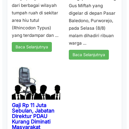
dari berbagai wilayah
Gus Miftah yang
tumpah ruah di sekitar
digelar di depan Pasar
area hiu tutul
Baledono, Purworejo,
(Rhincodon Typus)
pada Selasa (8/8)
yang terdampar dan ...
malam dihadiri ribuan
warga ...
Baca Selanjutnya
Baca Selanjutnya
Gaji Rp 11 Juta
Sebulan, Jabatan
Direktur PDAU
Kurang Diminati
Masyarakat