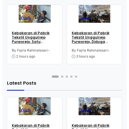
BERITA
BERITA
Kebakaran di Pabrik
Kebakaran di Pabrik
Tekstil Unggulrejo
Tekstil Unggulrejo
Purworejo, Satu
Purworejo, Diduga
Karyawan Alami Patah
Akibat Korsleting Listrik
Tulang, Petugas
By Fajria Rahmatasari
•
By Fajria Rahmatasari
•
Damkar Sesak Nafas
2 hours ago
3 hours ago
Latest Posts
BERITA
BERITA
Kebakaran di Pabrik
Kebakaran di Pabrik