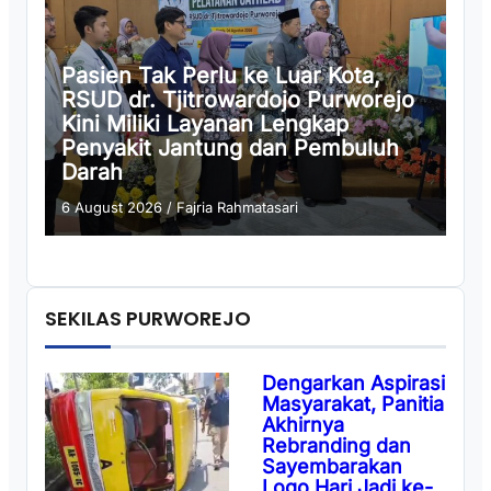
Pasien Tak Perlu ke Luar Kota,
RSUD dr. Tjitrowardojo Purworejo
Kini Miliki Layanan Lengkap
Penyakit Jantung dan Pembuluh
Darah
6 August 2026
/
Fajria Rahmatasari
SEKILAS PURWOREJO
Dengarkan Aspirasi
Masyarakat, Panitia
Akhirnya
Rebranding dan
Sayembarakan
Logo Hari Jadi ke-