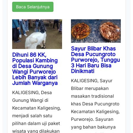
Baca Selanjutnya
Sayur Blibar Khas
Desa Pucungroto
Dihuni 86 KK,
Purworejo, Tunggu
Populasi Kambing
3 Hari Baru Bisa
di Desa Gunung
Dinikmati
Wangi Purworejo
Lebih Banyak dari
KALIGESING, Sayur
Jumlah Warganya
Blibar merupakan
KALIGESING, Desa
masakan tradisional
Gunung Wangi di
khas Desa Pucungroto
Kecamatan Kaligesing,
Kecamatan Kaligesing,
menjadi salah satu
Purworejo. Sayuran
pilihan dalam uji paket
yang bahan bakunya
wisata yang dilakukan