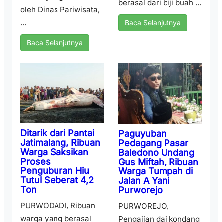
berasal dari biji buah ...
oleh Dinas Pariwisata,
...
Baca Selanjutnya
Baca Selanjutnya
Ditarik dari Pantai
Paguyuban
Jatimalang, Ribuan
Pedagang Pasar
Warga Saksikan
Baledono Undang
Proses
Gus Miftah, Ribuan
Penguburan Hiu
Warga Tumpah di
Tutul Seberat 4,2
Jalan A Yani
Ton
Purworejo
PURWODADI, Ribuan
PURWOREJO,
warga yang berasal
Pengajian dai kondang