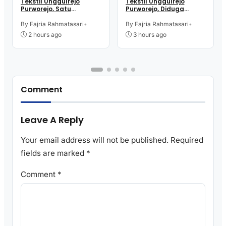
Tekstil Unggulrejo
Tekstil Unggulrejo
Purworejo, Satu
Purworejo, Diduga
Karyawan Alami Patah
Akibat Korsleting Listrik
Tulang, Petugas
By Fajria Rahmatasari
•
By Fajria Rahmatasari
•
Damkar Sesak Nafas
2 hours ago
3 hours ago
Comment
Leave A Reply
Your email address will not be published.
Required
fields are marked
*
Comment
*