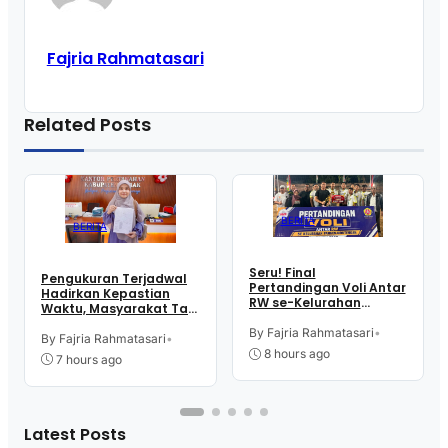
Fajria Rahmatasari
Related Posts
BERITA
BERITA
Seru! Final
Pengukuran Terjadwal
Pertandingan Voli Antar
Hadirkan Kepastian
RW se-Kelurahan
Waktu, Masyarakat Tak
Pangen Jurutengah
Perlu Lama Tunggu
Sambut HUT RI
By Fajria Rahmatasari
•
Layanan Pertanahan
By Fajria Rahmatasari
•
8 hours ago
7 hours ago
Latest Posts