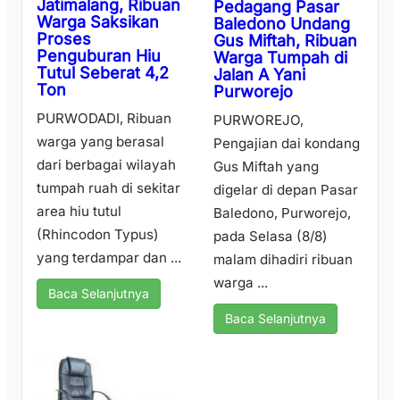
Jatimalang, Ribuan
Pedagang Pasar
Warga Saksikan
Baledono Undang
Proses
Gus Miftah, Ribuan
Penguburan Hiu
Warga Tumpah di
Tutul Seberat 4,2
Jalan A Yani
Ton
Purworejo
PURWODADI, Ribuan
PURWOREJO,
warga yang berasal
Pengajian dai kondang
dari berbagai wilayah
Gus Miftah yang
tumpah ruah di sekitar
digelar di depan Pasar
area hiu tutul
Baledono, Purworejo,
(Rhincodon Typus)
pada Selasa (8/8)
yang terdampar dan ...
malam dihadiri ribuan
warga ...
Baca Selanjutnya
Baca Selanjutnya