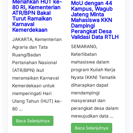
Meriahkan HUT ke-
MoU dengan 44
80 RI, Kementerian
Kampus, Wagub
ATR/BPN Bakal
Jateng Minta
Turut Ramaikan
Mahasiswa KKN
Karnaval
Dampingi
Kemerdekaan
Perangkat Desa
Validasi Data RTLH
JAKARTA, Kementerian
SEMARANG,
Agraria dan Tata
Keterlibatan
Ruang/Badan
mahasiswa dalam
Pertanahan Nasional
program Kuliah Kerja
(ATR/BPN) ikut
Nyata (KKN) Tematik
meramaikan Karnaval
diharapkan dapat
Kemerdekaan untuk
mendampingi
memperingati Hari
masyarakat dan
Ulang Tahun (HUT) ke-
perangkat desa dalam
80 ...
mewujudkan data ...
Baca Selanjutnya
Baca Selanjutnya