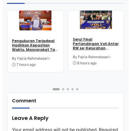
BERITA
BERITA
Seru! Final
Pengukuran Terjadwal
Pertandingan Voli Antar
Hadirkan Kepastian
RW se-Kelurahan
Waktu, Masyarakat Tak
Pangen Jurutengah
Perlu Lama Tunggu
Sambut HUT RI
By Fajria Rahmatasari
•
Layanan Pertanahan
By Fajria Rahmatasari
•
8 hours ago
7 hours ago
Comment
Leave A Reply
Your email address will not be published.
Required