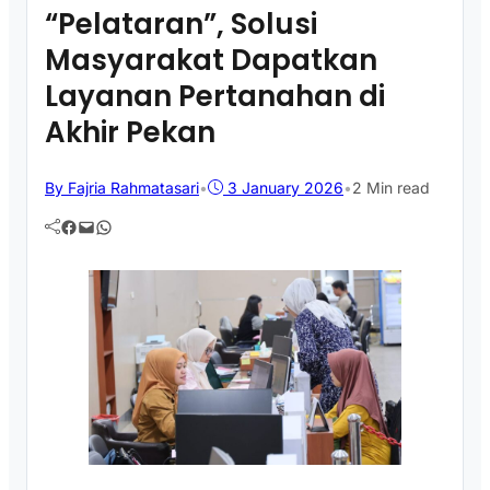
“Pelataran”, Solusi
Masyarakat Dapatkan
Layanan Pertanahan di
Akhir Pekan
By Fajria Rahmatasari
•
3 January 2026
•
2 Min read
Facebook
Mail
WhatsApp