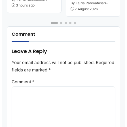
Kutoarjo
By Fajria Rahmatasari
•
Kekompakan
3 hours ago
7 August 2026
Comment
Leave A Reply
Your email address will not be published.
Required
fields are marked
*
Comment
*