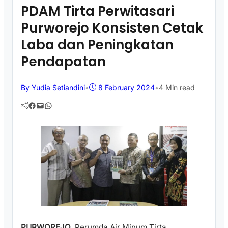
PDAM Tirta Perwitasari
Purworejo Konsisten Cetak
Laba dan Peningkatan
Pendapatan
By Yudia Setiandini
•
8 February 2024
•
4 Min read
Facebook
Mail
WhatsApp
PURWOREJO
, Perumda Air Minum Tirta