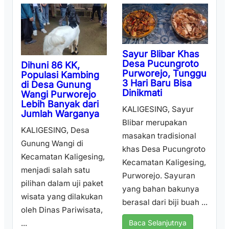
Sayur Blibar Khas
Desa Pucungroto
Dihuni 86 KK,
Purworejo, Tunggu
Populasi Kambing
3 Hari Baru Bisa
di Desa Gunung
Dinikmati
Wangi Purworejo
Lebih Banyak dari
KALIGESING, Sayur
Jumlah Warganya
Blibar merupakan
KALIGESING, Desa
masakan tradisional
Gunung Wangi di
khas Desa Pucungroto
Kecamatan Kaligesing,
Kecamatan Kaligesing,
menjadi salah satu
Purworejo. Sayuran
pilihan dalam uji paket
yang bahan bakunya
wisata yang dilakukan
berasal dari biji buah ...
oleh Dinas Pariwisata,
...
Baca Selanjutnya