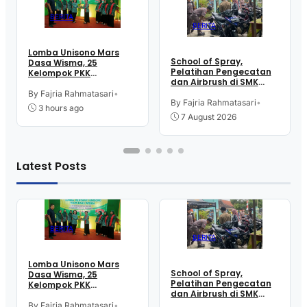
BERITA
BERITA
Lomba Unisono Mars
School of Spray,
Dasa Wisma, 25
Pelatihan Pengecatan
Kelompok PKK
dan Airbrush di SMK
Kelurahan Doplang
Intititut Indonesia
Purworejo Adu
By Fajria Rahmatasari
•
Kutoarjo
By Fajria Rahmatasari
•
Kekompakan
3 hours ago
7 August 2026
Latest Posts
BERITA
BERITA
Lomba Unisono Mars
School of Spray,
Dasa Wisma, 25
Pelatihan Pengecatan
Kelompok PKK
dan Airbrush di SMK
Kelurahan Doplang
Intititut Indonesia
Purworejo Adu
By Fajria Rahmatasari
•