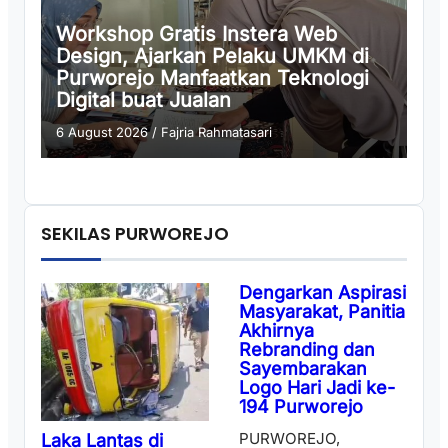
Workshop Gratis Instera Web
Design, Ajarkan Pelaku UMKM di
Purworejo Manfaatkan Teknologi
Digital buat Jualan
6 August 2026
/
Fajria Rahmatasari
SEKILAS PURWOREJO
Dengarkan Aspirasi
Masyarakat, Panitia
Akhirnya
Rebranding dan
Sayembarakan
Logo Hari Jadi ke-
194 Purworejo
PURWOREJO,
Laka Lantas di