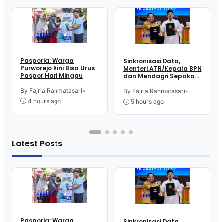
BERITA
BERITA
Pasporia: Warga
Sinkronisasi Data,
Purworejo Kini Bisa Urus
Menteri ATR/Kepala BPN
Paspor Hari Minggu
dan Mendagri Sepakati
Pengintegrasian NIB –
By Fajria Rahmatasari
•
NOP
By Fajria Rahmatasari
•
4 hours ago
5 hours ago
Latest Posts
BERITA
BERITA
Pasporia: Warga
Sinkronisasi Data,