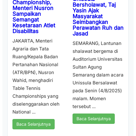
Championship,
Bersholawat, Taj
Menteri Nusron
Yasin Ajak
Sampaikan
Masyarakat
Semangat
Seimbangkan
Kesetaraan Atlet
Perawatan Ruh dan
Disabilitas
Jasad
JAKARTA, Menteri
SEMARANG, Lantunan
Agraria dan Tata
shalawat bergema di
Ruang/Kepala Badan
Auditorium Universitas
Pertanahan Nasional
Sultan Agung
(ATR/BPN), Nusron
Semarang dalam acara
Wahid, menghadiri
Unissula Bersalawat
Table Tennis
pada Senin (4/8/2025)
Championships yang
malam. Momen
diselenggarakan oleh
tersebut ...
National ...
Baca Selanjutnya
Baca Selanjutnya