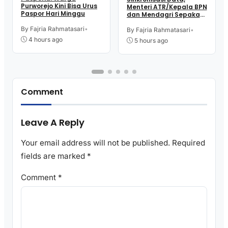
Purworejo Kini Bisa Urus
Menteri ATR/Kepala BPN
Paspor Hari Minggu
dan Mendagri Sepakati
Pengintegrasian NIB –
By Fajria Rahmatasari
•
NOP
By Fajria Rahmatasari
•
4 hours ago
5 hours ago
Comment
Leave A Reply
Your email address will not be published.
Required
fields are marked
*
Comment
*