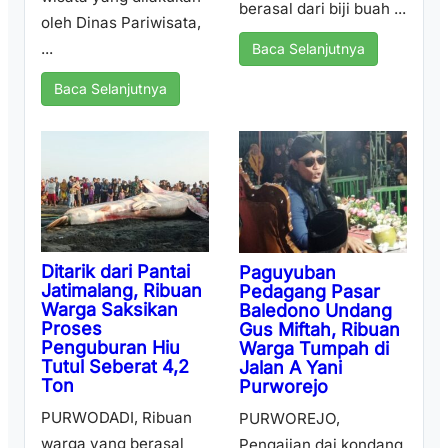
berasal dari biji buah ...
oleh Dinas Pariwisata,
...
Baca Selanjutnya
Baca Selanjutnya
Ditarik dari Pantai
Paguyuban
Jatimalang, Ribuan
Pedagang Pasar
Warga Saksikan
Baledono Undang
Proses
Gus Miftah, Ribuan
Penguburan Hiu
Warga Tumpah di
Tutul Seberat 4,2
Jalan A Yani
Ton
Purworejo
PURWODADI, Ribuan
PURWOREJO,
warga yang berasal
Pengajian dai kondang