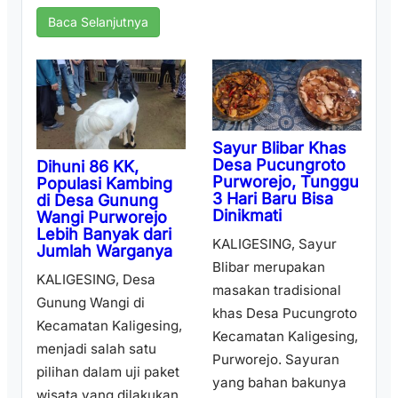
Baca Selanjutnya
Sayur Blibar Khas
Desa Pucungroto
Dihuni 86 KK,
Purworejo, Tunggu
Populasi Kambing
3 Hari Baru Bisa
di Desa Gunung
Dinikmati
Wangi Purworejo
Lebih Banyak dari
KALIGESING, Sayur
Jumlah Warganya
Blibar merupakan
KALIGESING, Desa
masakan tradisional
Gunung Wangi di
khas Desa Pucungroto
Kecamatan Kaligesing,
Kecamatan Kaligesing,
menjadi salah satu
Purworejo. Sayuran
pilihan dalam uji paket
yang bahan bakunya
wisata yang dilakukan