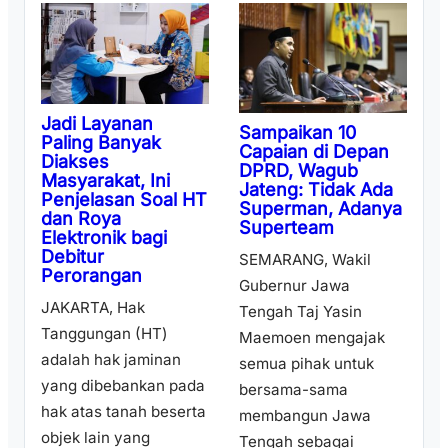
Jadi Layanan
Sampaikan 10
Paling Banyak
Capaian di Depan
Diakses
DPRD, Wagub
Masyarakat, Ini
Jateng: Tidak Ada
Penjelasan Soal HT
Superman, Adanya
dan Roya
Superteam
Elektronik bagi
Debitur
SEMARANG, Wakil
Perorangan
Gubernur Jawa
JAKARTA, Hak
Tengah Taj Yasin
Tanggungan (HT)
Maemoen mengajak
adalah hak jaminan
semua pihak untuk
yang dibebankan pada
bersama-sama
hak atas tanah beserta
membangun Jawa
objek lain yang
Tengah sebagai