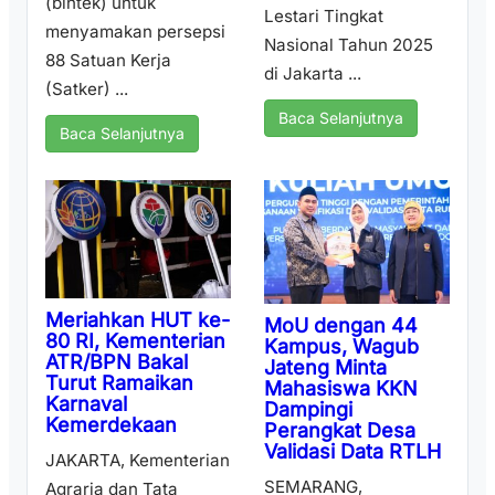
(bintek) untuk
Lestari Tingkat
menyamakan persepsi
Nasional Tahun 2025
88 Satuan Kerja
di Jakarta ...
(Satker) ...
Baca Selanjutnya
Baca Selanjutnya
Meriahkan HUT ke-
MoU dengan 44
80 RI, Kementerian
Kampus, Wagub
ATR/BPN Bakal
Jateng Minta
Turut Ramaikan
Mahasiswa KKN
Karnaval
Dampingi
Kemerdekaan
Perangkat Desa
Validasi Data RTLH
JAKARTA, Kementerian
SEMARANG,
Agraria dan Tata