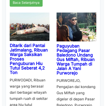
Baca Selanjutnya
Ditarik dari Pantai
Paguyuban
Jatimalang, Ribuan
Pedagang Pasar
Warga Saksikan
Baledono Undang
Proses
Gus Miftah, Ribuan
Penguburan Hiu
Warga Tumpah di
Tutul Seberat 4,2
Jalan A Yani
Ton
Purworejo
PURWODADI, Ribuan
PURWOREJO,
warga yang berasal
Pengajian dai kondang
dari berbagai wilayah
Gus Miftah yang
tumpah ruah di sekitar
digelar di depan Pasar
area hiu tutul
Baledono, Purworejo,