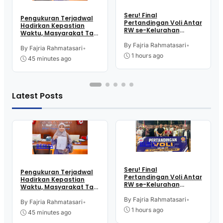
Seru! Final
Pengukuran Terjadwal
Pertandingan Voli Antar
Hadirkan Kepastian
RW se-Kelurahan
Waktu, Masyarakat Tak
Pangen Jurutengah
Perlu Lama Tunggu
Sambut HUT RI
By Fajria Rahmatasari
•
Layanan Pertanahan
By Fajria Rahmatasari
•
1 hours ago
45 minutes ago
Latest Posts
BERITA
BERITA
Seru! Final
Pengukuran Terjadwal
Pertandingan Voli Antar
Hadirkan Kepastian
RW se-Kelurahan
Waktu, Masyarakat Tak
Pangen Jurutengah
Perlu Lama Tunggu
Sambut HUT RI
By Fajria Rahmatasari
•
Layanan Pertanahan
By Fajria Rahmatasari
•
1 hours ago
45 minutes ago