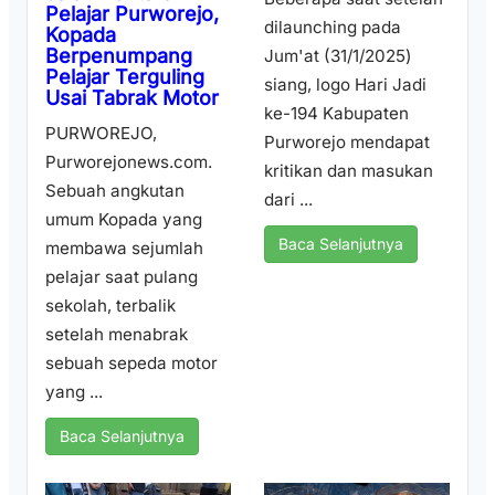
Pelajar Purworejo,
dilaunching pada
Kopada
Berpenumpang
Jum'at (31/1/2025)
Pelajar Terguling
siang, logo Hari Jadi
Usai Tabrak Motor
ke-194 Kabupaten
PURWOREJO,
Purworejo mendapat
Purworejonews.com.
kritikan dan masukan
Sebuah angkutan
dari ...
umum Kopada yang
Baca Selanjutnya
membawa sejumlah
pelajar saat pulang
sekolah, terbalik
setelah menabrak
sebuah sepeda motor
yang ...
Baca Selanjutnya