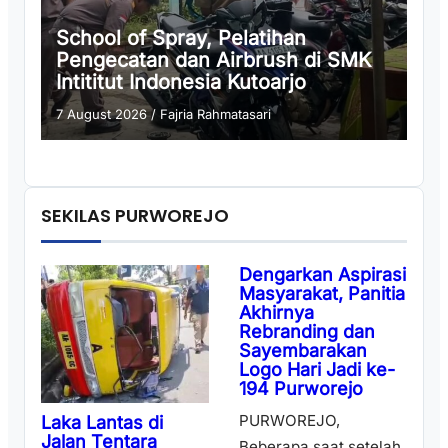
School of Spray, Pelatihan
Pengecatan dan Airbrush di SMK
Intititut Indonesia Kutoarjo
7 August 2026
/
Fajria Rahmatasari
SEKILAS PURWOREJO
Dengarkan Aspirasi
Masyarakat, Panitia
Akhirnya
Rebranding dan
Sayembarakan
Logo Hari Jadi ke-
194 Purworejo
PURWOREJO,
Laka Lantas di
Jalan Tentara
Beberapa saat setelah