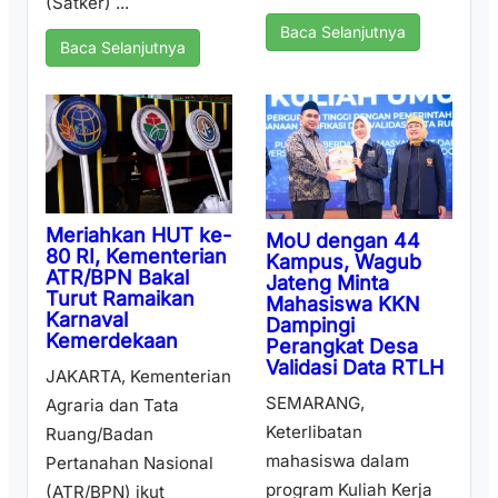
(Satker) ...
Baca Selanjutnya
Baca Selanjutnya
Meriahkan HUT ke-
MoU dengan 44
80 RI, Kementerian
Kampus, Wagub
ATR/BPN Bakal
Jateng Minta
Turut Ramaikan
Mahasiswa KKN
Karnaval
Dampingi
Kemerdekaan
Perangkat Desa
Validasi Data RTLH
JAKARTA, Kementerian
SEMARANG,
Agraria dan Tata
Keterlibatan
Ruang/Badan
mahasiswa dalam
Pertanahan Nasional
program Kuliah Kerja
(ATR/BPN) ikut