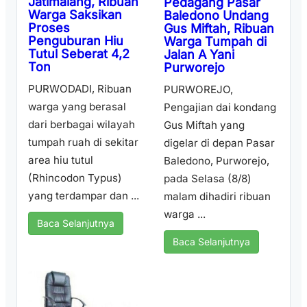
Jatimalang, Ribuan
Pedagang Pasar
Warga Saksikan
Baledono Undang
Proses
Gus Miftah, Ribuan
Penguburan Hiu
Warga Tumpah di
Tutul Seberat 4,2
Jalan A Yani
Ton
Purworejo
PURWODADI, Ribuan
PURWOREJO,
warga yang berasal
Pengajian dai kondang
dari berbagai wilayah
Gus Miftah yang
tumpah ruah di sekitar
digelar di depan Pasar
area hiu tutul
Baledono, Purworejo,
(Rhincodon Typus)
pada Selasa (8/8)
yang terdampar dan ...
malam dihadiri ribuan
warga ...
Baca Selanjutnya
Baca Selanjutnya