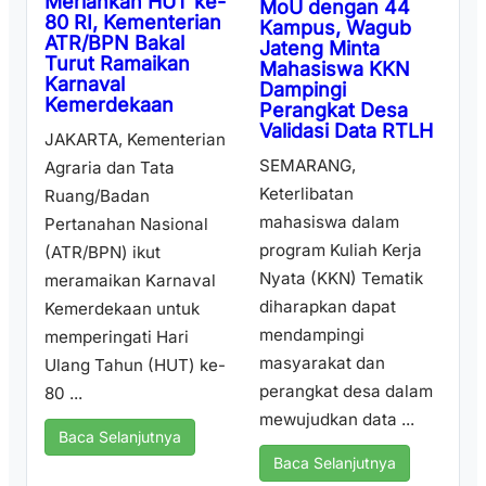
Meriahkan HUT ke-
MoU dengan 44
80 RI, Kementerian
Kampus, Wagub
ATR/BPN Bakal
Jateng Minta
Turut Ramaikan
Mahasiswa KKN
Karnaval
Dampingi
Kemerdekaan
Perangkat Desa
Validasi Data RTLH
JAKARTA, Kementerian
SEMARANG,
Agraria dan Tata
Keterlibatan
Ruang/Badan
mahasiswa dalam
Pertanahan Nasional
program Kuliah Kerja
(ATR/BPN) ikut
Nyata (KKN) Tematik
meramaikan Karnaval
diharapkan dapat
Kemerdekaan untuk
mendampingi
memperingati Hari
masyarakat dan
Ulang Tahun (HUT) ke-
perangkat desa dalam
80 ...
mewujudkan data ...
Baca Selanjutnya
Baca Selanjutnya