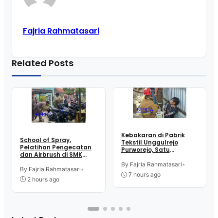
Fajria Rahmatasari
Related Posts
BERITA
BERITA
Kebakaran di Pabrik
School of Spray,
Tekstil Unggulrejo
Pelatihan Pengecatan
Purworejo, Satu
dan Airbrush di SMK
Karyawan Alami Patah
Intititut Indonesia
Tulang, Petugas
By Fajria Rahmatasari
•
Kutoarjo
By Fajria Rahmatasari
•
Damkar Sesak Nafas
7 hours ago
2 hours ago