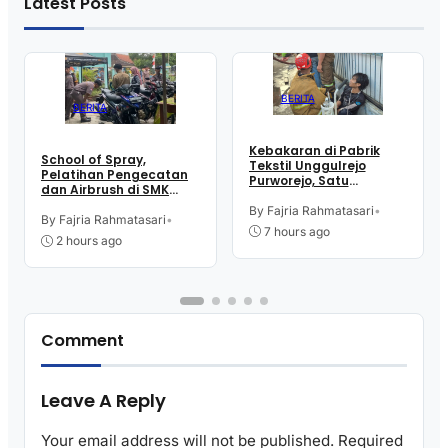
Latest Posts
BERITA
BERITA
Kebakaran di Pabrik
School of Spray,
Tekstil Unggulrejo
Pelatihan Pengecatan
Purworejo, Satu
dan Airbrush di SMK
Karyawan Alami Patah
Intititut Indonesia
Tulang, Petugas
By Fajria Rahmatasari
•
Kutoarjo
By Fajria Rahmatasari
•
Damkar Sesak Nafas
7 hours ago
2 hours ago
Comment
Leave A Reply
Your email address will not be published.
Required