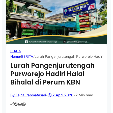
BERITA
Home
/
BERITA
/
Lurah Pangenjurutengah Purworejo Hadiri Halal
Lurah Pangenjurutengah
Purworejo Hadiri Halal
Bihalal di Perum KBN
By Fajria Rahmatasari
•
2 April 2026
•
2 Min read
Facebook
Mail
WhatsApp