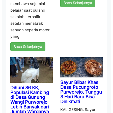
Baca Selanjutnya
membawa sejumlah
pelajar saat pulang
sekolah, terbalik
setelah menabrak
sebuah sepeda motor
yang ...
Baca Selanjutnya
Sayur Blibar Khas
Desa Pucungroto
Dihuni 86 KK,
Purworejo, Tunggu
Populasi Kambing
3 Hari Baru Bisa
di Desa Gunung
Dinikmati
Wangi Purworejo
Lebih Banyak dari
KALIGESING, Sayur
Jumlah Warganya