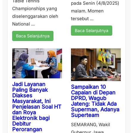
Table Tennis
pada Senin (4/8/2025)
Championships yang
malam. Momen
diselenggarakan oleh
tersebut ...
National ...
Baca Selanjutnya
Baca Selanjutnya
Jadi Layanan
Sampaikan 10
Paling Banyak
Capaian di Depan
Diakses
DPRD, Wagub
Masyarakat, Ini
Jateng: Tidak Ada
Penjelasan Soal HT
Superman, Adanya
dan Roya
Superteam
Elektronik bagi
Debitur
SEMARANG, Wakil
Perorangan
Gubernur Jawa