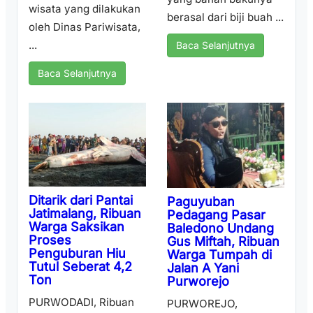
wisata yang dilakukan
berasal dari biji buah ...
oleh Dinas Pariwisata,
...
Baca Selanjutnya
Baca Selanjutnya
Ditarik dari Pantai
Paguyuban
Jatimalang, Ribuan
Pedagang Pasar
Warga Saksikan
Baledono Undang
Proses
Gus Miftah, Ribuan
Penguburan Hiu
Warga Tumpah di
Tutul Seberat 4,2
Jalan A Yani
Ton
Purworejo
PURWODADI, Ribuan
PURWOREJO,