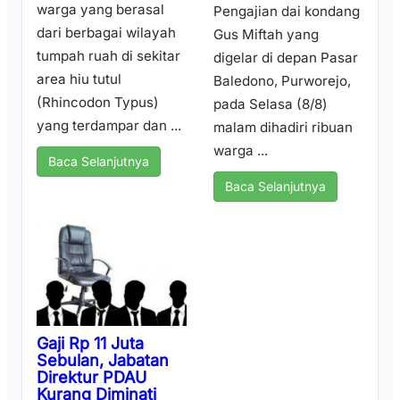
warga yang berasal
Pengajian dai kondang
dari berbagai wilayah
Gus Miftah yang
tumpah ruah di sekitar
digelar di depan Pasar
area hiu tutul
Baledono, Purworejo,
(Rhincodon Typus)
pada Selasa (8/8)
yang terdampar dan ...
malam dihadiri ribuan
warga ...
Baca Selanjutnya
Baca Selanjutnya
Gaji Rp 11 Juta
Sebulan, Jabatan
Direktur PDAU
Kurang Diminati