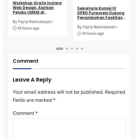
Workshop Gratis Instera
Web Design, Ajarkan
Sekretaris Komisi IV
Pelaku UMKM di
DPRD Purworejo Dukung
Purworejo Manfaatkan
Penambahan Fasilitas
Teknologi Digital buat
By Fajria Rahmatasari
•
Cathlab di RSUD dr.
Jualan
Tjitrowardojo
By Fajria Rahmatasari
•
16 hours ago
16 hours ago
Comment
Leave A Reply
Your email address will not be published.
Required
fields are marked
*
Comment
*