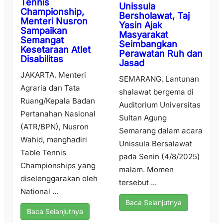
Tennis
Unissula
Championship,
Bersholawat, Taj
Menteri Nusron
Yasin Ajak
Sampaikan
Masyarakat
Semangat
Seimbangkan
Kesetaraan Atlet
Perawatan Ruh dan
Disabilitas
Jasad
JAKARTA, Menteri
SEMARANG, Lantunan
Agraria dan Tata
shalawat bergema di
Ruang/Kepala Badan
Auditorium Universitas
Pertanahan Nasional
Sultan Agung
(ATR/BPN), Nusron
Semarang dalam acara
Wahid, menghadiri
Unissula Bersalawat
Table Tennis
pada Senin (4/8/2025)
Championships yang
malam. Momen
diselenggarakan oleh
tersebut ...
National ...
Baca Selanjutnya
Baca Selanjutnya