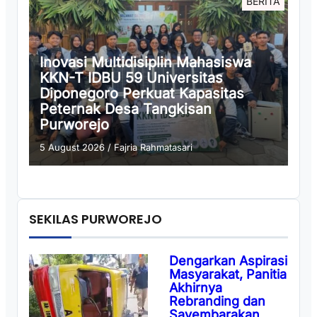
BERITA
Inovasi Multidisiplin Mahasiswa
KKN-T IDBU 59 Universitas
Diponegoro Perkuat Kapasitas
Peternak Desa Tangkisan
Purworejo
5 August 2026
/
Fajria Rahmatasari
SEKILAS PURWOREJO
Dengarkan Aspirasi
Masyarakat, Panitia
Akhirnya
Rebranding dan
Sayembarakan