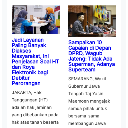
Jadi Layanan
Sampaikan 10
Paling Banyak
Capaian di Depan
Diakses
DPRD, Wagub
Masyarakat, Ini
Jateng: Tidak Ada
Penjelasan Soal HT
Superman, Adanya
dan Roya
Superteam
Elektronik bagi
Debitur
SEMARANG, Wakil
Perorangan
Gubernur Jawa
JAKARTA, Hak
Tengah Taj Yasin
Tanggungan (HT)
Maemoen mengajak
adalah hak jaminan
semua pihak untuk
yang dibebankan pada
bersama-sama
hak atas tanah beserta
membangun Jawa