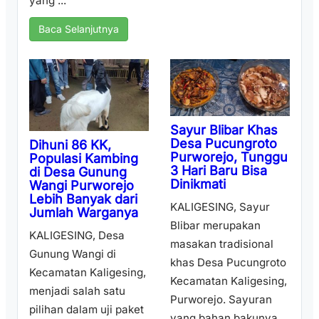
yang ...
Baca Selanjutnya
Sayur Blibar Khas
Desa Pucungroto
Dihuni 86 KK,
Purworejo, Tunggu
Populasi Kambing
3 Hari Baru Bisa
di Desa Gunung
Dinikmati
Wangi Purworejo
Lebih Banyak dari
KALIGESING, Sayur
Jumlah Warganya
Blibar merupakan
KALIGESING, Desa
masakan tradisional
Gunung Wangi di
khas Desa Pucungroto
Kecamatan Kaligesing,
Kecamatan Kaligesing,
menjadi salah satu
Purworejo. Sayuran
pilihan dalam uji paket
yang bahan bakunya