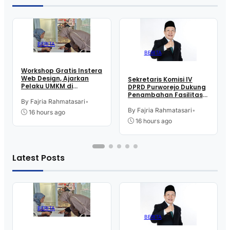
BERITA
BERITA
Workshop Gratis Instera
Web Design, Ajarkan
Sekretaris Komisi IV
Pelaku UMKM di
DPRD Purworejo Dukung
Purworejo Manfaatkan
Penambahan Fasilitas
Teknologi Digital buat
By Fajria Rahmatasari
•
Cathlab di RSUD dr.
Jualan
Tjitrowardojo
By Fajria Rahmatasari
•
16 hours ago
16 hours ago
Latest Posts
BERITA
BERITA