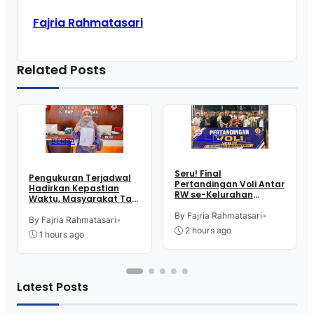
Fajria Rahmatasari
Related Posts
BERITA
BERITA
Seru! Final
Pengukuran Terjadwal
Pertandingan Voli Antar
Hadirkan Kepastian
RW se-Kelurahan
Waktu, Masyarakat Tak
Pangen Jurutengah
Perlu Lama Tunggu
Sambut HUT RI
By Fajria Rahmatasari
•
Layanan Pertanahan
By Fajria Rahmatasari
•
2 hours ago
1 hours ago
Latest Posts