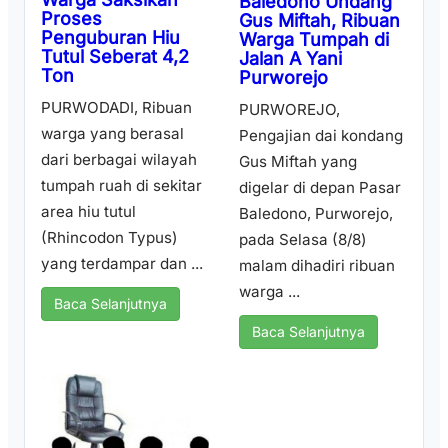
Baledono Undang
Proses
Gus Miftah, Ribuan
Penguburan Hiu
Warga Tumpah di
Tutul Seberat 4,2
Jalan A Yani
Ton
Purworejo
PURWODADI, Ribuan
PURWOREJO,
warga yang berasal
Pengajian dai kondang
dari berbagai wilayah
Gus Miftah yang
tumpah ruah di sekitar
digelar di depan Pasar
area hiu tutul
Baledono, Purworejo,
(Rhincodon Typus)
pada Selasa (8/8)
yang terdampar dan ...
malam dihadiri ribuan
warga ...
Baca Selanjutnya
Baca Selanjutnya