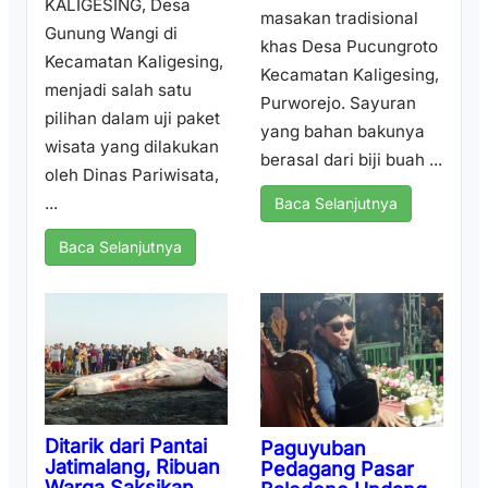
KALIGESING, Desa
masakan tradisional
Gunung Wangi di
khas Desa Pucungroto
Kecamatan Kaligesing,
Kecamatan Kaligesing,
menjadi salah satu
Purworejo. Sayuran
pilihan dalam uji paket
yang bahan bakunya
wisata yang dilakukan
berasal dari biji buah ...
oleh Dinas Pariwisata,
...
Baca Selanjutnya
Baca Selanjutnya
Ditarik dari Pantai
Paguyuban
Jatimalang, Ribuan
Pedagang Pasar
Warga Saksikan