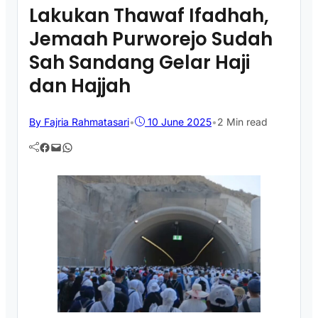
Lakukan Thawaf Ifadhah,
Jemaah Purworejo Sudah
Sah Sandang Gelar Haji
dan Hajjah
By Fajria Rahmatasari
•
10 June 2025
•
2 Min read
Facebook
Mail
WhatsApp