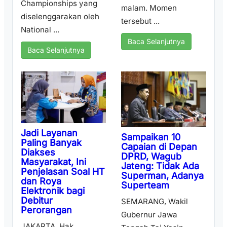
Championships yang
malam. Momen
diselenggarakan oleh
tersebut ...
National ...
Baca Selanjutnya
Baca Selanjutnya
Jadi Layanan
Sampaikan 10
Paling Banyak
Capaian di Depan
Diakses
DPRD, Wagub
Masyarakat, Ini
Jateng: Tidak Ada
Penjelasan Soal HT
Superman, Adanya
dan Roya
Superteam
Elektronik bagi
Debitur
SEMARANG, Wakil
Perorangan
Gubernur Jawa
JAKARTA, Hak