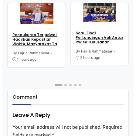
BERITA
BERITA
Seru! Final
Pengukuran Terjadwal
Pertandingan Voli Antar
Hadirkan Kepastian
RW se-Kelurahan
Waktu, Masyarakat Tak
Pangen Jurutengah
Perlu Lama Tunggu
Sambut HUT RI
By Fajria Rahmatasari
•
Layanan Pertanahan
By Fajria Rahmatasari
•
2 hours ago
1 hours ago
Comment
Leave A Reply
Your email address will not be published.
Required
fields are marked
*