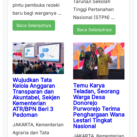
Taruna/i Sekolah
pintu pembuka rezeki
Tinggi Pertanahan
baru bagi warganya ...
Nasional (STPN) ...
Baca Selanjutnya
Baca Selanjutnya
Wujudkan Tata
Temu Karya
Kelola Anggaran
Teladan, Seorang
Transparan dan
Warga Desa
Akuntabel, Sekjen
Donorejo
Kementerian
Purworejo Terima
ATR/BPN Beri 3
Penghargaan Wana
Pedoman
Lestari Tingkat
JAKARTA, Kementerian
Nasional
Agraria dan Tata
JAKARTA, Kementerian