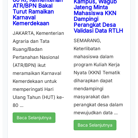
Kampus, Wagub
ATR/BPN Bakal
Jateng Minta
Turut Ramaikan
Mahasiswa KKN
Karnaval
Dampingi
Kemerdekaan
Perangkat Desa
Validasi Data RTLH
JAKARTA, Kementerian
SEMARANG,
Agraria dan Tata
Keterlibatan
Ruang/Badan
mahasiswa dalam
Pertanahan Nasional
program Kuliah Kerja
(ATR/BPN) ikut
Nyata (KKN) Tematik
meramaikan Karnaval
diharapkan dapat
Kemerdekaan untuk
mendampingi
memperingati Hari
masyarakat dan
Ulang Tahun (HUT) ke-
perangkat desa dalam
80 ...
mewujudkan data ...
Baca Selanjutnya
Baca Selanjutnya