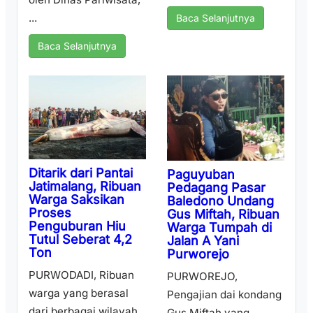
...
Baca Selanjutnya
Baca Selanjutnya
Ditarik dari Pantai
Paguyuban
Jatimalang, Ribuan
Pedagang Pasar
Warga Saksikan
Baledono Undang
Proses
Gus Miftah, Ribuan
Penguburan Hiu
Warga Tumpah di
Tutul Seberat 4,2
Jalan A Yani
Ton
Purworejo
PURWODADI, Ribuan
PURWOREJO,
warga yang berasal
Pengajian dai kondang
dari berbagai wilayah
Gus Miftah yang