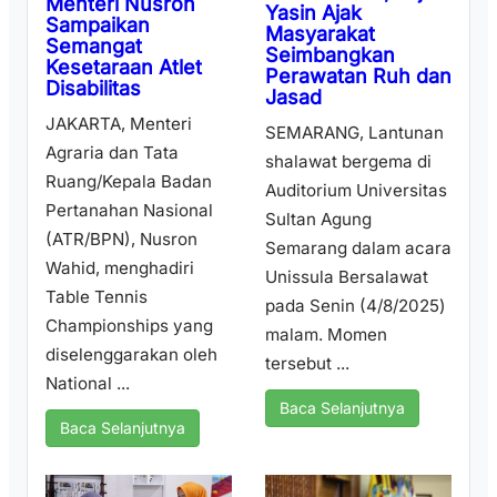
Menteri Nusron
Yasin Ajak
Sampaikan
Masyarakat
Semangat
Seimbangkan
Kesetaraan Atlet
Perawatan Ruh dan
Disabilitas
Jasad
JAKARTA, Menteri
SEMARANG, Lantunan
Agraria dan Tata
shalawat bergema di
Ruang/Kepala Badan
Auditorium Universitas
Pertanahan Nasional
Sultan Agung
(ATR/BPN), Nusron
Semarang dalam acara
Wahid, menghadiri
Unissula Bersalawat
Table Tennis
pada Senin (4/8/2025)
Championships yang
malam. Momen
diselenggarakan oleh
tersebut ...
National ...
Baca Selanjutnya
Baca Selanjutnya