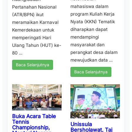
mahasiswa dalam
Pertanahan Nasional
program Kuliah Kerja
(ATR/BPN) ikut
Nyata (KKN) Tematik
meramaikan Karnaval
diharapkan dapat
Kemerdekaan untuk
mendampingi
memperingati Hari
masyarakat dan
Ulang Tahun (HUT) ke-
perangkat desa dalam
80 ...
mewujudkan data ...
Baca Selanjutnya
Baca Selanjutnya
Buka Acara Table
Tennis
Unissula
Championship,
Bersholawat, Taj