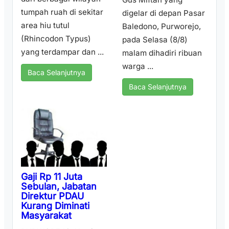
tumpah ruah di sekitar
digelar di depan Pasar
area hiu tutul
Baledono, Purworejo,
(Rhincodon Typus)
pada Selasa (8/8)
yang terdampar dan ...
malam dihadiri ribuan
warga ...
Baca Selanjutnya
Baca Selanjutnya
Gaji Rp 11 Juta
Sebulan, Jabatan
Direktur PDAU
Kurang Diminati
Masyarakat