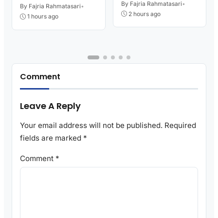
Sambut HUT RI
By Fajria Rahmatasari
•
Layanan Pertanahan
By Fajria Rahmatasari
•
2 hours ago
1 hours ago
Comment
Leave A Reply
Your email address will not be published.
Required
fields are marked
*
Comment
*