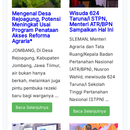
Wisuda 624
Mengenal Desa
Taruna/i STPN,
Rejoagung, Potensi
Menteri ATR/BPN
Meningkat Usai
Sampaikan Hal Ini
Program Penataan
Akses Reforma
SLEMAN, Menteri
Agraria*
Agraria dan Tata
JOMBANG, Di Desa
Ruang/Kepala Badan
Rejoagung, Kabupaten
Pertanahan Nasional
Jombang, Jawa Tiimur,
(ATR/BPN), Nusron
air bukan hanya
Wahid, mewisuda 624
berkah, melainkan juga
Taruna/i Sekolah
pintu pembuka rezeki
Tinggi Pertanahan
baru bagi warganya ...
Nasional (STPN) ...
Baca Selanjutnya
Baca Selanjutnya