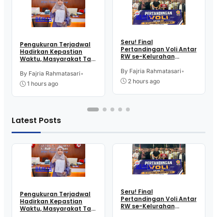
BERITA
BERITA
Seru! Final
Pengukuran Terjadwal
Pertandingan Voli Antar
Hadirkan Kepastian
RW se-Kelurahan
Waktu, Masyarakat Tak
Pangen Jurutengah
Perlu Lama Tunggu
Sambut HUT RI
By Fajria Rahmatasari
•
Layanan Pertanahan
By Fajria Rahmatasari
•
2 hours ago
1 hours ago
Latest Posts
BERITA
BERITA
Seru! Final
Pengukuran Terjadwal
Pertandingan Voli Antar
Hadirkan Kepastian
RW se-Kelurahan
Waktu, Masyarakat Tak
Pangen Jurutengah
Perlu Lama Tunggu