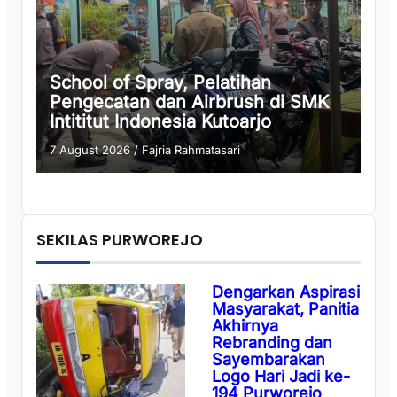
School of Spray, Pelatihan
Pengecatan dan Airbrush di SMK
Intititut Indonesia Kutoarjo
7 August 2026
/
Fajria Rahmatasari
SEKILAS PURWOREJO
Dengarkan Aspirasi
Masyarakat, Panitia
Akhirnya
Rebranding dan
Sayembarakan
Logo Hari Jadi ke-
194 Purworejo