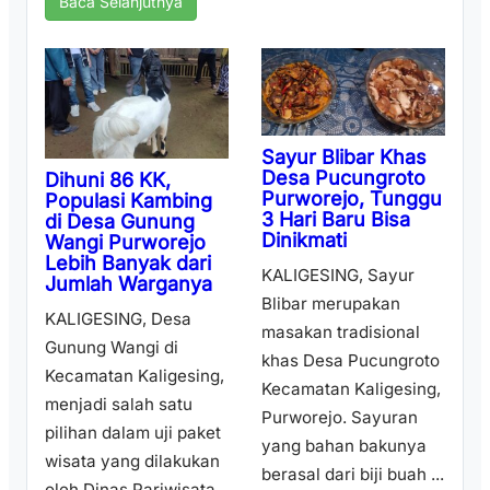
Baca Selanjutnya
Sayur Blibar Khas
Desa Pucungroto
Dihuni 86 KK,
Purworejo, Tunggu
Populasi Kambing
3 Hari Baru Bisa
di Desa Gunung
Dinikmati
Wangi Purworejo
Lebih Banyak dari
KALIGESING, Sayur
Jumlah Warganya
Blibar merupakan
KALIGESING, Desa
masakan tradisional
Gunung Wangi di
khas Desa Pucungroto
Kecamatan Kaligesing,
Kecamatan Kaligesing,
menjadi salah satu
Purworejo. Sayuran
pilihan dalam uji paket
yang bahan bakunya
wisata yang dilakukan
berasal dari biji buah ...
oleh Dinas Pariwisata,