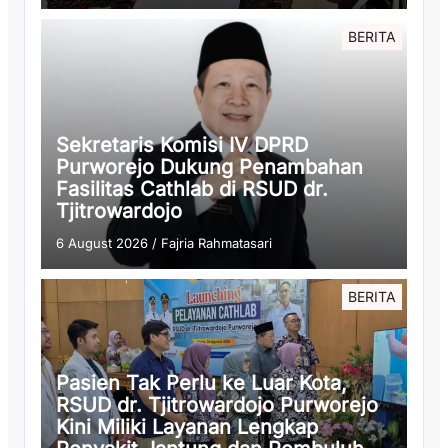
BERITA
Sekretaris Komisi IV DPRD
Purworejo Dukung Penambahan
Fasilitas Cathlab di RSUD dr.
Tjitrowardojo
6 August 2026
/
Fajria Rahmatasari
BERITA
Pasien Tak Perlu ke Luar Kota,
RSUD dr. Tjitrowardojo Purworejo
Kini Miliki Layanan Lengkap