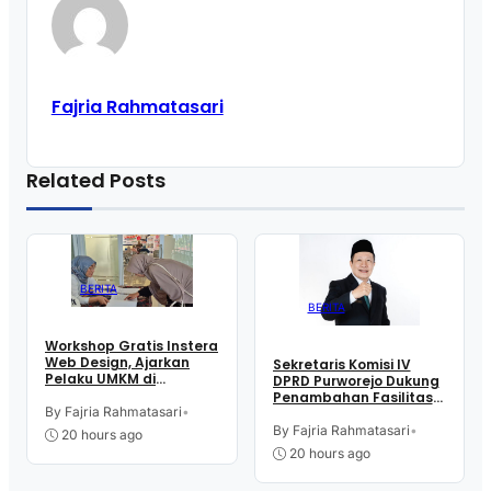
Fajria Rahmatasari
Related Posts
BERITA
BERITA
Workshop Gratis Instera
Web Design, Ajarkan
Sekretaris Komisi IV
Pelaku UMKM di
DPRD Purworejo Dukung
Purworejo Manfaatkan
Penambahan Fasilitas
Teknologi Digital buat
By Fajria Rahmatasari
•
Cathlab di RSUD dr.
Jualan
Tjitrowardojo
By Fajria Rahmatasari
•
20 hours ago
20 hours ago