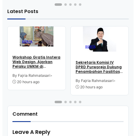
Latest Posts
BERITA
BERITA
Workshop Gratis Instera
Web Design, Ajarkan
Sekretaris Komisi IV
Pelaku UMKM di
DPRD Purworejo Dukung
Purworejo Manfaatkan
Penambahan Fasilitas
Teknologi Digital buat
By Fajria Rahmatasari
•
Cathlab di RSUD dr.
Jualan
Tjitrowardojo
By Fajria Rahmatasari
•
20 hours ago
20 hours ago
Comment
Leave A Reply