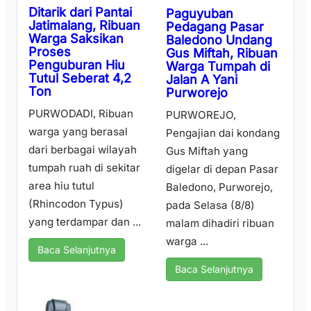
Ditarik dari Pantai
Paguyuban
Jatimalang, Ribuan
Pedagang Pasar
Warga Saksikan
Baledono Undang
Proses
Gus Miftah, Ribuan
Penguburan Hiu
Warga Tumpah di
Tutul Seberat 4,2
Jalan A Yani
Ton
Purworejo
PURWODADI, Ribuan
PURWOREJO,
warga yang berasal
Pengajian dai kondang
dari berbagai wilayah
Gus Miftah yang
tumpah ruah di sekitar
digelar di depan Pasar
area hiu tutul
Baledono, Purworejo,
(Rhincodon Typus)
pada Selasa (8/8)
yang terdampar dan ...
malam dihadiri ribuan
warga ...
Baca Selanjutnya
Baca Selanjutnya