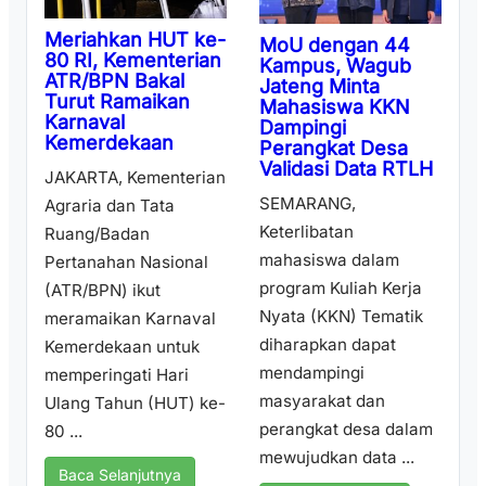
Meriahkan HUT ke-
MoU dengan 44
80 RI, Kementerian
Kampus, Wagub
ATR/BPN Bakal
Jateng Minta
Turut Ramaikan
Mahasiswa KKN
Karnaval
Dampingi
Kemerdekaan
Perangkat Desa
Validasi Data RTLH
JAKARTA, Kementerian
SEMARANG,
Agraria dan Tata
Keterlibatan
Ruang/Badan
mahasiswa dalam
Pertanahan Nasional
program Kuliah Kerja
(ATR/BPN) ikut
Nyata (KKN) Tematik
meramaikan Karnaval
diharapkan dapat
Kemerdekaan untuk
mendampingi
memperingati Hari
masyarakat dan
Ulang Tahun (HUT) ke-
perangkat desa dalam
80 ...
mewujudkan data ...
Baca Selanjutnya