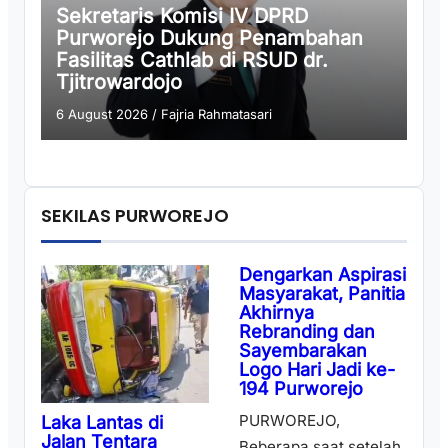
Sekretaris Komisi IV DPRD
Purworejo Dukung Penambahan
Fasilitas Cathlab di RSUD dr.
Tjitrowardojo
6 August 2026
/
Fajria Rahmatasari
SEKILAS PURWOREJO
Dengarkan Aspirasi
Masyarakat, Panitia
Akhirnya
Rebranding dan
Sayembarakan
Logo Hari Jadi ke-
194 Purworejo
PURWOREJO,
Laka Lantas di
Jalan Tentara
Beberapa saat setelah