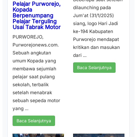
Pelajar Purworejo,
dilaunching pada
Kopada
Berpenumpang
Jum'at (31/1/2025)
Pelajar Terguling
siang, logo Hari Jadi
Usai Tabrak Motor
ke-194 Kabupaten
PURWOREJO,
Purworejo mendapat
Purworejonews.com.
kritikan dan masukan
Sebuah angkutan
dari ...
umum Kopada yang
Baca Selanjutnya
membawa sejumlah
pelajar saat pulang
sekolah, terbalik
setelah menabrak
sebuah sepeda motor
yang ...
Baca Selanjutnya