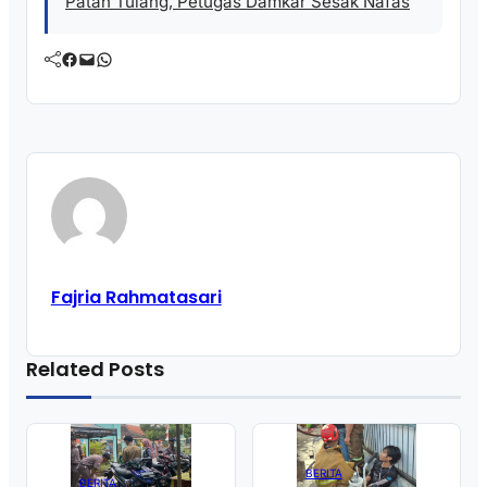
Patah Tulang, Petugas Damkar Sesak Nafas
Facebook
Mail
WhatsApp
Fajria Rahmatasari
Related Posts
BERITA
BERITA