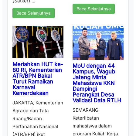
(Satker) ...
Baca Selanjutnya
Baca Selanjutnya
Meriahkan HUT ke-
MoU dengan 44
80 RI, Kementerian
Kampus, Wagub
ATR/BPN Bakal
Jateng Minta
Turut Ramaikan
Mahasiswa KKN
Karnaval
Dampingi
Kemerdekaan
Perangkat Desa
Validasi Data RTLH
JAKARTA, Kementerian
SEMARANG,
Agraria dan Tata
Keterlibatan
Ruang/Badan
mahasiswa dalam
Pertanahan Nasional
program Kuliah Kerja
(ATR/BPN) ikut