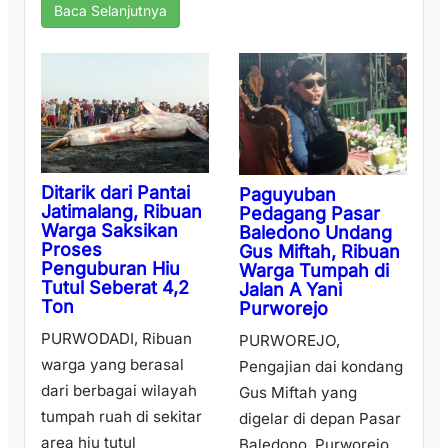
Baca Selanjutnya
Ditarik dari Pantai
Paguyuban
Jatimalang, Ribuan
Pedagang Pasar
Warga Saksikan
Baledono Undang
Proses
Gus Miftah, Ribuan
Penguburan Hiu
Warga Tumpah di
Tutul Seberat 4,2
Jalan A Yani
Ton
Purworejo
PURWODADI, Ribuan
PURWOREJO,
warga yang berasal
Pengajian dai kondang
dari berbagai wilayah
Gus Miftah yang
tumpah ruah di sekitar
digelar di depan Pasar
area hiu tutul
Baledono, Purworejo,