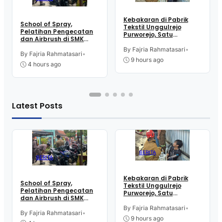
Kebakaran di Pabrik
School of Spray,
Tekstil Unggulrejo
Pelatihan Pengecatan
Purworejo, Satu
dan Airbrush di SMK
Karyawan Alami Patah
Intititut Indonesia
Tulang, Petugas
By Fajria Rahmatasari
•
Kutoarjo
By Fajria Rahmatasari
•
Damkar Sesak Nafas
9 hours ago
4 hours ago
Latest Posts
BERITA
BERITA
Kebakaran di Pabrik
School of Spray,
Tekstil Unggulrejo
Pelatihan Pengecatan
Purworejo, Satu
dan Airbrush di SMK
Karyawan Alami Patah
Intititut Indonesia
Tulang, Petugas
By Fajria Rahmatasari
•
Kutoarjo
By Fajria Rahmatasari
•
Damkar Sesak Nafas
9 hours ago