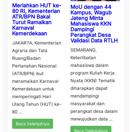
Meriahkan HUT ke-
MoU dengan 44
80 RI, Kementerian
Kampus, Wagub
ATR/BPN Bakal
Jateng Minta
Turut Ramaikan
Mahasiswa KKN
Karnaval
Dampingi
Kemerdekaan
Perangkat Desa
Validasi Data RTLH
JAKARTA, Kementerian
SEMARANG,
Agraria dan Tata
Keterlibatan
Ruang/Badan
mahasiswa dalam
Pertanahan Nasional
program Kuliah Kerja
(ATR/BPN) ikut
Nyata (KKN) Tematik
meramaikan Karnaval
diharapkan dapat
Kemerdekaan untuk
mendampingi
memperingati Hari
masyarakat dan
Ulang Tahun (HUT) ke-
perangkat desa dalam
80 ...
mewujudkan data ...
Baca Selanjutnya
Baca Selanjutnya