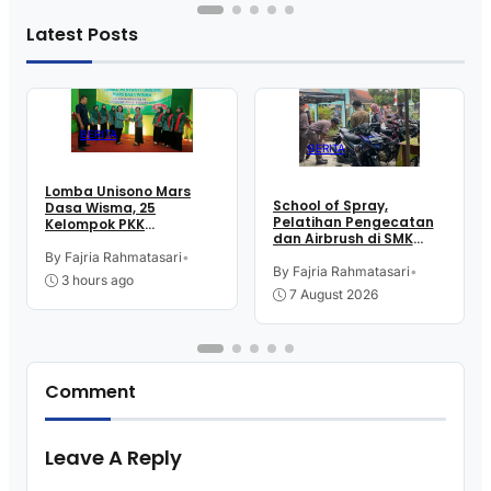
Latest Posts
BERITA
BERITA
Lomba Unisono Mars
School of Spray,
Dasa Wisma, 25
Pelatihan Pengecatan
Kelompok PKK
dan Airbrush di SMK
Kelurahan Doplang
Intititut Indonesia
Purworejo Adu
By Fajria Rahmatasari
•
Kutoarjo
By Fajria Rahmatasari
•
Kekompakan
3 hours ago
7 August 2026
Comment
Leave A Reply