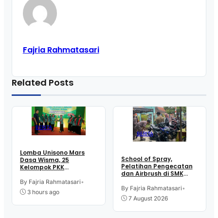
Fajria Rahmatasari
Related Posts
BERITA
BERITA
Lomba Unisono Mars
School of Spray,
Dasa Wisma, 25
Pelatihan Pengecatan
Kelompok PKK
dan Airbrush di SMK
Kelurahan Doplang
Intititut Indonesia
Purworejo Adu
By Fajria Rahmatasari
•
Kutoarjo
By Fajria Rahmatasari
•
Kekompakan
3 hours ago
7 August 2026