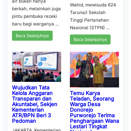
air bukan hanya
Wahid, mewisuda 624
berkah, melainkan juga
Taruna/i Sekolah
pintu pembuka rezeki
Tinggi Pertanahan
baru bagi warganya ...
Nasional (STPN) ...
Baca Selanjutnya
Baca Selanjutnya
Wujudkan Tata
Temu Karya
Kelola Anggaran
Teladan, Seorang
Transparan dan
Warga Desa
Akuntabel, Sekjen
Donorejo
Kementerian
Purworejo Terima
ATR/BPN Beri 3
Penghargaan Wana
Pedoman
Lestari Tingkat
JAKARTA, Kementerian