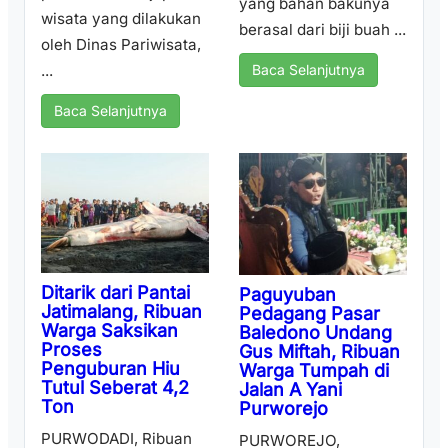
yang bahan bakunya
wisata yang dilakukan
berasal dari biji buah ...
oleh Dinas Pariwisata,
...
Baca Selanjutnya
Baca Selanjutnya
Ditarik dari Pantai
Paguyuban
Jatimalang, Ribuan
Pedagang Pasar
Warga Saksikan
Baledono Undang
Proses
Gus Miftah, Ribuan
Penguburan Hiu
Warga Tumpah di
Tutul Seberat 4,2
Jalan A Yani
Ton
Purworejo
PURWODADI, Ribuan
PURWOREJO,