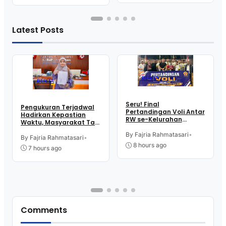
Latest Posts
BERITA
BERITA
Seru! Final
Pengukuran Terjadwal
Pertandingan Voli Antar
Hadirkan Kepastian
RW se-Kelurahan
Waktu, Masyarakat Tak
Pangen Jurutengah
Perlu Lama Tunggu
Sambut HUT RI
By Fajria Rahmatasari
•
Layanan Pertanahan
By Fajria Rahmatasari
•
8 hours ago
7 hours ago
Comments