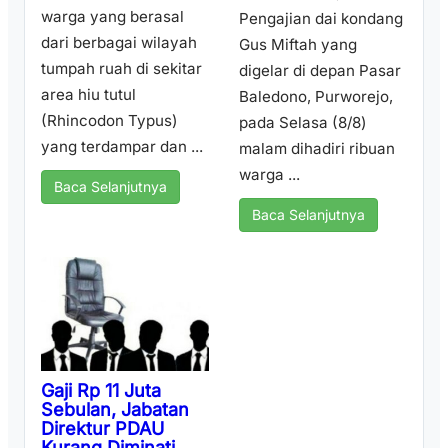
warga yang berasal
Pengajian dai kondang
dari berbagai wilayah
Gus Miftah yang
tumpah ruah di sekitar
digelar di depan Pasar
area hiu tutul
Baledono, Purworejo,
(Rhincodon Typus)
pada Selasa (8/8)
yang terdampar dan ...
malam dihadiri ribuan
warga ...
Baca Selanjutnya
Baca Selanjutnya
Gaji Rp 11 Juta
Sebulan, Jabatan
Direktur PDAU
Kurang Diminati