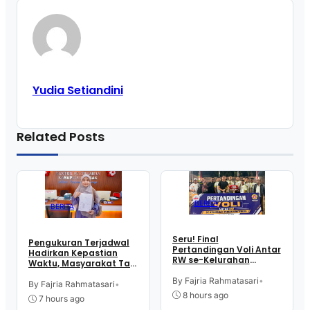
Yudia Setiandini
Related Posts
BERITA
BERITA
Seru! Final
Pengukuran Terjadwal
Pertandingan Voli Antar
Hadirkan Kepastian
RW se-Kelurahan
Waktu, Masyarakat Tak
Pangen Jurutengah
Perlu Lama Tunggu
Sambut HUT RI
By Fajria Rahmatasari
•
Layanan Pertanahan
By Fajria Rahmatasari
•
8 hours ago
7 hours ago