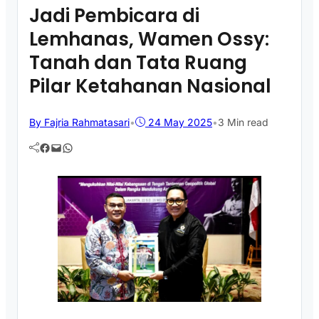
Jadi Pembicara di
Lemhanas, Wamen Ossy:
Tanah dan Tata Ruang
Pilar Ketahanan Nasional
By Fajria Rahmatasari
•
24 May 2025
•
3 Min read
Facebook
Mail
WhatsApp