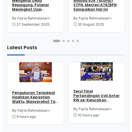
Wisuda 624 Taruna/i
Mengenal Desa
STPN, Menteri ATR/BPN
Rejoagung, Potensi
Sampaikan Hal Ini
Meningkat Usai
Program Penataan
Akses Reforma Agraria*
By Fajria Rahmatasari
•
By Fajria Rahmatasari
•
30 August 2025
27 September 2025
Latest Posts
BERITA
BERITA
Seru! Final
Pengukuran Terjadwal
Pertandingan Voli Antar
Hadirkan Kepastian
RW se-Kelurahan
Waktu, Masyarakat Tak
Pangen Jurutengah
Perlu Lama Tunggu
Sambut HUT RI
By Fajria Rahmatasari
•
Layanan Pertanahan
By Fajria Rahmatasari
•
10 hours ago
9 hours ago