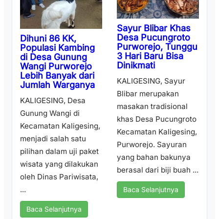
Sayur Blibar Khas
Desa Pucungroto
Dihuni 86 KK,
Purworejo, Tunggu
Populasi Kambing
3 Hari Baru Bisa
di Desa Gunung
Dinikmati
Wangi Purworejo
Lebih Banyak dari
KALIGESING, Sayur
Jumlah Warganya
Blibar merupakan
KALIGESING, Desa
masakan tradisional
Gunung Wangi di
khas Desa Pucungroto
Kecamatan Kaligesing,
Kecamatan Kaligesing,
menjadi salah satu
Purworejo. Sayuran
pilihan dalam uji paket
yang bahan bakunya
wisata yang dilakukan
berasal dari biji buah ...
oleh Dinas Pariwisata,
...
Baca Selanjutnya
Baca Selanjutnya