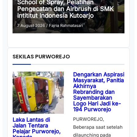
School of Spray, Pelatihan
Pengecatan dan Airbrush di SMK
Intititut Indonesia Kutoarjo
7 August 2026
/
Fajria Rahmatasari
SEKILAS PURWOREJO
Dengarkan Aspirasi
Masyarakat, Panitia
Akhirnya
Rebranding dan
Sayembarakan
Logo Hari Jadi ke-
194 Purworejo
PURWOREJO,
Laka Lantas di
Jalan Tentara
Beberapa saat setelah
Pelajar Purworejo,
dilaunching pada