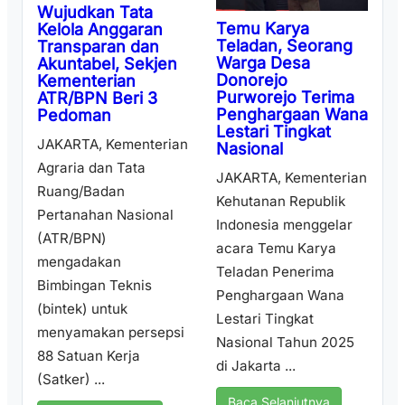
Wujudkan Tata
Temu Karya
Kelola Anggaran
Teladan, Seorang
Transparan dan
Warga Desa
Akuntabel, Sekjen
Donorejo
Kementerian
Purworejo Terima
ATR/BPN Beri 3
Penghargaan Wana
Pedoman
Lestari Tingkat
JAKARTA, Kementerian
Nasional
Agraria dan Tata
JAKARTA, Kementerian
Ruang/Badan
Kehutanan Republik
Pertanahan Nasional
Indonesia menggelar
(ATR/BPN)
acara Temu Karya
mengadakan
Teladan Penerima
Bimbingan Teknis
Penghargaan Wana
(bintek) untuk
Lestari Tingkat
menyamakan persepsi
Nasional Tahun 2025
88 Satuan Kerja
di Jakarta ...
(Satker) ...
Baca Selanjutnya