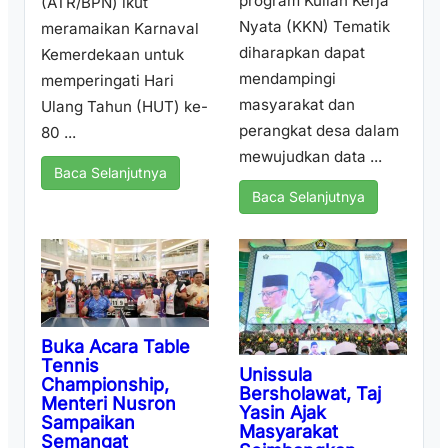
program Kuliah Kerja
(ATR/BPN) ikut
Nyata (KKN) Tematik
meramaikan Karnaval
diharapkan dapat
Kemerdekaan untuk
mendampingi
memperingati Hari
masyarakat dan
Ulang Tahun (HUT) ke-
perangkat desa dalam
80 ...
mewujudkan data ...
Baca Selanjutnya
Baca Selanjutnya
Buka Acara Table
Tennis
Unissula
Championship,
Bersholawat, Taj
Menteri Nusron
Yasin Ajak
Sampaikan
Masyarakat
Semangat