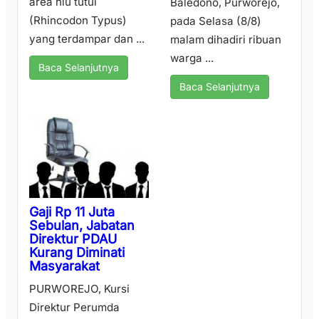
area hiu tutul
Baledono, Purworejo,
(Rhincodon Typus)
pada Selasa (8/8)
yang terdampar dan ...
malam dihadiri ribuan
warga ...
Baca Selanjutnya
Baca Selanjutnya
Gaji Rp 11 Juta
Sebulan, Jabatan
Direktur PDAU
Kurang Diminati
Masyarakat
PURWOREJO, Kursi
Direktur Perumda