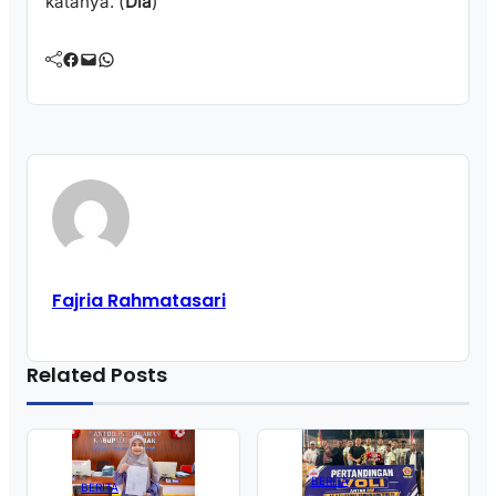
katanya. (
Dia
)
Facebook
Mail
WhatsApp
Fajria Rahmatasari
Related Posts
BERITA
BERITA