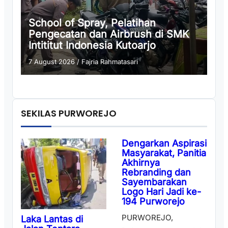
School of Spray, Pelatihan
Pengecatan dan Airbrush di SMK
Intititut Indonesia Kutoarjo
7 August 2026
/
Fajria Rahmatasari
SEKILAS PURWOREJO
Dengarkan Aspirasi
Masyarakat, Panitia
Akhirnya
Rebranding dan
Sayembarakan
Logo Hari Jadi ke-
194 Purworejo
PURWOREJO,
Laka Lantas di