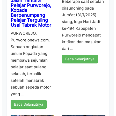
Jalan Tentara
Beberapa saat setelah
Pelajar Purworejo,
dilaunching pada
Kopada
Berpenumpang
Jum'at (31/1/2025)
Pelajar Terguling
siang, logo Hari Jadi
Usai Tabrak Motor
ke-194 Kabupaten
PURWOREJO,
Purworejo mendapat
Purworejonews.com.
kritikan dan masukan
Sebuah angkutan
dari ...
umum Kopada yang
Baca Selanjutnya
membawa sejumlah
pelajar saat pulang
sekolah, terbalik
setelah menabrak
sebuah sepeda motor
yang ...
Baca Selanjutnya