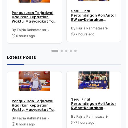
Seru! Final
Pengukuran Terjadwal
Pertandingan Voli Antar
Hadirkan Kepastian
RW se-Kelurahan
Waktu, Masyarakat Tak
Pangen Jurutengah
Perlu Lama Tunggu
Sambut HUT RI
By Fajria Rahmatasari
•
Layanan Pertanahan
By Fajria Rahmatasari
•
7 hours ago
6 hours ago
Latest Posts
BERITA
BERITA
Seru! Final
Pengukuran Terjadwal
Pertandingan Voli Antar
Hadirkan Kepastian
RW se-Kelurahan
Waktu, Masyarakat Tak
Pangen Jurutengah
Perlu Lama Tunggu
Sambut HUT RI
By Fajria Rahmatasari
•
Layanan Pertanahan
By Fajria Rahmatasari
•
7 hours ago
6 hours ago