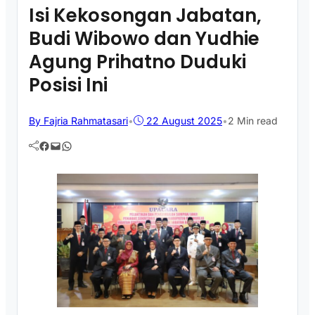
Isi Kekosongan Jabatan,
Budi Wibowo dan Yudhie
Agung Prihatno Duduki
Posisi Ini
By Fajria Rahmatasari
•
22 August 2025
•
2 Min read
Facebook
Mail
WhatsApp