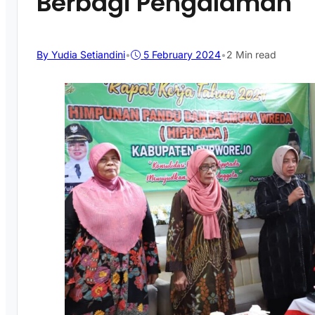
Berbagi Pengalaman
By Yudia Setiandini
•
5 February 2024
•
2 Min read