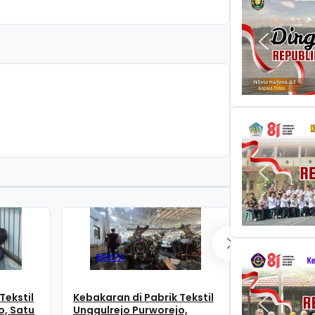
BERITA
BERITA
Tekstil
Kebakaran di Pabrik Tekstil
Kapan Karna
o, Satu
Unggulrejo Purworejo,
Purworejo?