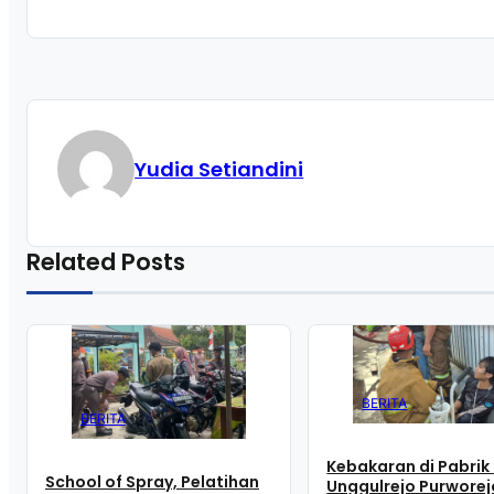
Yudia Setiandini
Related Posts
BERITA
BERITA
Kebakaran di Pabrik 
School of Spray, Pelatihan
Unggulrejo Purworej