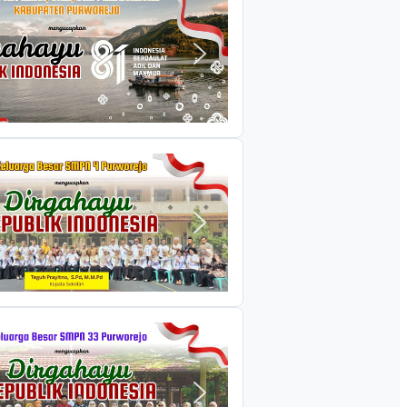
BERITA
val HUT RI di
Workshop Gratis Instera
 Catat Tanggal
Web Design, Ajarkan Pelaku