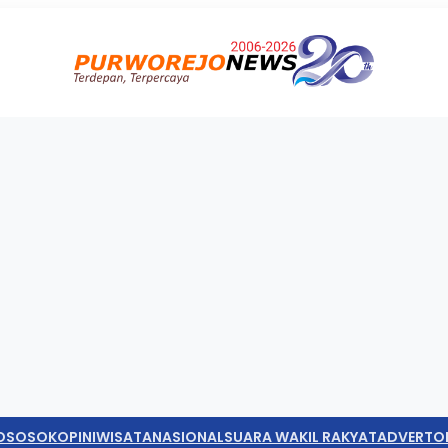
O
SOSOK
OPINI
WISATA
NASIONAL
SUARA WAKIL RAKYAT
ADVERTO