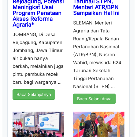
Taruna/i STPN,
Rejoagung, Potensi
Menteri ATR/BPN
Meningkat Usai
Sampaikan Hal Ini
Program Penataan
Akses Reforma
SLEMAN, Menteri
Agraria*
Agraria dan Tata
JOMBANG, Di Desa
Ruang/Kepala Badan
Rejoagung, Kabupaten
Pertanahan Nasional
Jombang, Jawa Tiimur,
(ATR/BPN), Nusron
air bukan hanya
Wahid, mewisuda 624
berkah, melainkan juga
Taruna/i Sekolah
pintu pembuka rezeki
Tinggi Pertanahan
baru bagi warganya ...
Nasional (STPN) ...
Baca Selanjutnya
Baca Selanjutnya