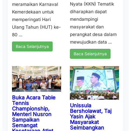
Nyata (KKN) Tematik
meramaikan Karnaval
diharapkan dapat
Kemerdekaan untuk
mendampingi
memperingati Hari
masyarakat dan
Ulang Tahun (HUT) ke-
perangkat desa dalam
80 ...
mewujudkan data ...
Baca Selanjutnya
Baca Selanjutnya
Buka Acara Table
Tennis
Unissula
Championship,
Bersholawat, Taj
Menteri Nusron
Yasin Ajak
Sampaikan
Masyarakat
Semangat
Seimbangkan
Kesetaraan Atlet