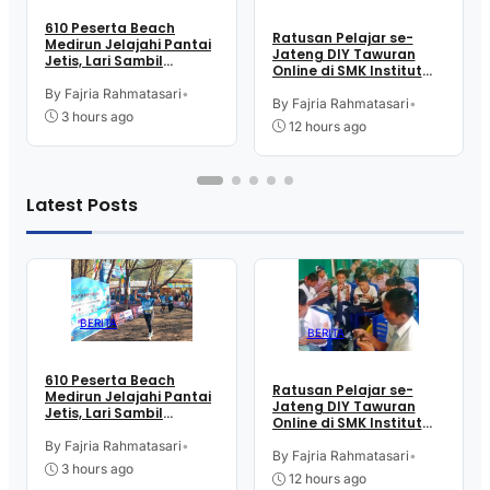
610 Peserta Beach
Ratusan Pelajar se-
Medirun Jelajahi Pantai
Jateng DIY Tawuran
Jetis, Lari Sambil
Online di SMK Institut
Menikmati Suasana
Indonesia Kutoarjo,
Alam
By Fajria Rahmatasari
•
Perebutkan Trofi dan
By Fajria Rahmatasari
•
3 hours ago
Uang Pembinaan
12 hours ago
Latest Posts
BERITA
BERITA
610 Peserta Beach
Ratusan Pelajar se-
Medirun Jelajahi Pantai
Jateng DIY Tawuran
Jetis, Lari Sambil
Online di SMK Institut
Menikmati Suasana
Indonesia Kutoarjo,
Alam
By Fajria Rahmatasari
•
Perebutkan Trofi dan
By Fajria Rahmatasari
•
3 hours ago
Uang Pembinaan
12 hours ago