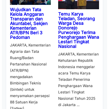
Wujudkan Tata
Temu Karya
Kelola Anggaran
Teladan, Seorang
Transparan dan
Warga Desa
Akuntabel, Sekjen
Donorejo
Kementerian
Purworejo Terima
ATR/BPN Beri 3
Penghargaan Wana
Pedoman
Lestari Tingkat
JAKARTA, Kementerian
Nasional
Agraria dan Tata
JAKARTA, Kementerian
Ruang/Badan
Kehutanan Republik
Pertanahan Nasional
Indonesia menggelar
(ATR/BPN)
acara Temu Karya
mengadakan
Teladan Penerima
Bimbingan Teknis
Penghargaan Wana
(bintek) untuk
Lestari Tingkat
menyamakan persepsi
Nasional Tahun 2025
88 Satuan Kerja
di Jakarta ...
(Satker) ...