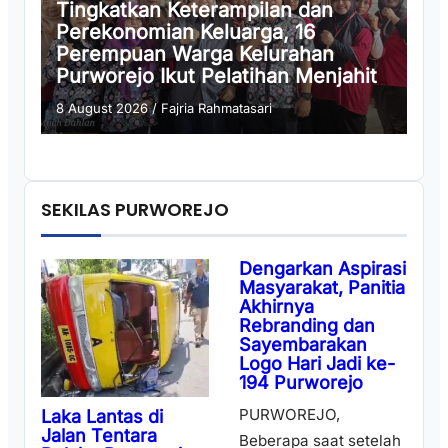
Tingkatkan Keterampilan dan
Perekonomian Keluarga, 16
Perempuan Warga Kelurahan
Purworejo Ikut Pelatihan Menjahit
8 August 2026
/
Fajria Rahmatasari
SEKILAS PURWOREJO
Dengarkan Aspirasi
Masyarakat, Panitia
Akhirnya
Rebranding dan
Sayembarakan
Logo Hari Jadi ke-
194 Purworejo
PURWOREJO,
Laka Lantas di
Jalan Tentara
Beberapa saat setelah