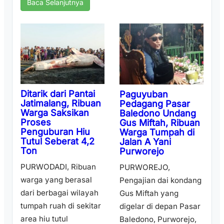
Baca Selanjutnya
Ditarik dari Pantai
Paguyuban
Jatimalang, Ribuan
Pedagang Pasar
Warga Saksikan
Baledono Undang
Proses
Gus Miftah, Ribuan
Penguburan Hiu
Warga Tumpah di
Tutul Seberat 4,2
Jalan A Yani
Ton
Purworejo
PURWODADI, Ribuan
PURWOREJO,
warga yang berasal
Pengajian dai kondang
dari berbagai wilayah
Gus Miftah yang
tumpah ruah di sekitar
digelar di depan Pasar
area hiu tutul
Baledono, Purworejo,