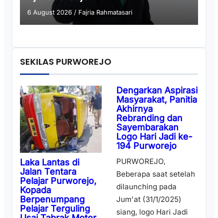
6 August 2026
/
Fajria Rahmatasari
SEKILAS PURWOREJO
Dengarkan Aspirasi
Masyarakat, Panitia
Akhirnya
Rebranding dan
Sayembarakan
Logo Hari Jadi ke-
194 Purworejo
PURWOREJO,
Laka Lantas di
Jalan Tentara
Beberapa saat setelah
Pelajar Purworejo,
dilaunching pada
Kopada
Berpenumpang
Jum'at (31/1/2025)
Pelajar Terguling
siang, logo Hari Jadi
Usai Tabrak Motor