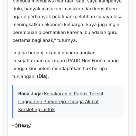
Semoga membawa manfaat. Saat saya kampanye
dulu, banyak masukan-masukan dari konstituen
agar diperbanyak pelatihan-pelatihan supaya bisa
meningkatkan ekonomi keluarga. Saya juga ingin
perempuan diperhatikan karena ibu adalah guru
pertama bagi anak,” tuturnya.
Ia juga berjanji akan memperjuangkan
kesejahteraan guru-guru PAUD Non Formal yang
hingga kini belum mendapatkan hak berupa
tunjangan. (
Dia
).
Baca Juga:
Kebakaran di Pabrik Tekstil
Unggulrejo Purworejo, Diduga Akibat
Korsleting Listrik
Facebook
Mail
WhatsApp