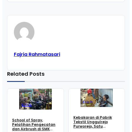
Fajria Rahmatasari
Related Posts
BERITA
BERITA
Kebakaran di Pabrik
School of Spray,
Tekstil Unggulrejo
Pelatihan Pengecatan
Purworejo, Satu
dan Airbrush di SMK
Karyawan Alami Patah