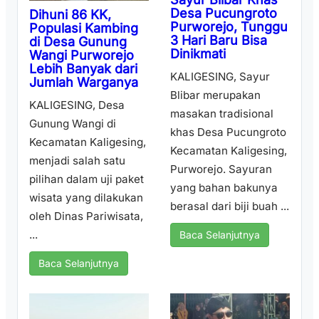
Desa Pucungroto
Dihuni 86 KK,
Purworejo, Tunggu
Populasi Kambing
3 Hari Baru Bisa
di Desa Gunung
Dinikmati
Wangi Purworejo
Lebih Banyak dari
KALIGESING, Sayur
Jumlah Warganya
Blibar merupakan
KALIGESING, Desa
masakan tradisional
Gunung Wangi di
khas Desa Pucungroto
Kecamatan Kaligesing,
Kecamatan Kaligesing,
menjadi salah satu
Purworejo. Sayuran
pilihan dalam uji paket
yang bahan bakunya
wisata yang dilakukan
berasal dari biji buah ...
oleh Dinas Pariwisata,
...
Baca Selanjutnya
Baca Selanjutnya