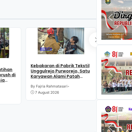
BERITA
BERITA
Kebakaran di Pabrik Tekstil
Kebakaran di
atihan
Unggulrejo Purworejo, Satu
Unggulrejo 
rush di
Karyawan Alami Patah
Diduga Akib
sia
Tulang, Petugas Damkar
Listrik
Sesak Nafas
By Fajria Rahmatasari
•
By Fajria Rahm
7 August 2026
7 August 20