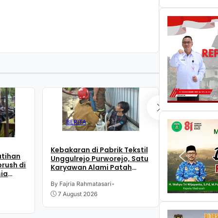
BERITA
BERITA
Kebakaran di Pabrik Tekstil
Kebakaran di
atihan
Unggulrejo Purworejo, Satu
Unggulrejo 
rush di
Karyawan Alami Patah
Diduga Akib
sia
Tulang, Petugas Damkar
Listrik
Sesak Nafas
By Fajria Rahmatasari
•
By Fajria Rahm
7 August 2026
7 August 20