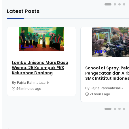
Latest Posts
BERITA
BERITA
Lomba Unisono Mars Dasa
Wisma, 25 Kelompok PKK
School of Spray, Pel
Kelurahan Doplang
Pengecatan dan Airb
Purworejo Adu
SMK Intititut Indone
Kekompakan
By Fajria Rahmatasari
•
Kutoarjo
By Fajria Rahmatasari
•
46 minutes ago
21 hours ago