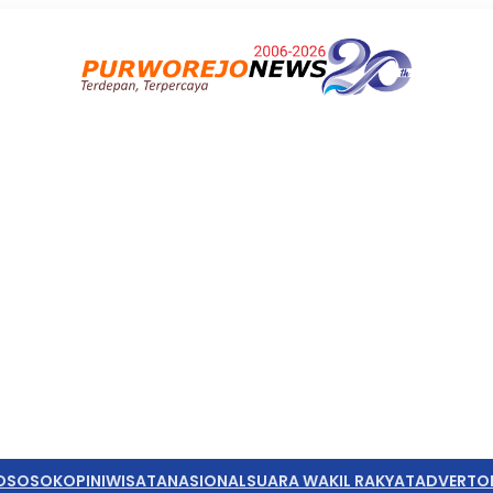
O
SOSOK
OPINI
WISATA
NASIONAL
SUARA WAKIL RAKYAT
ADVERTO