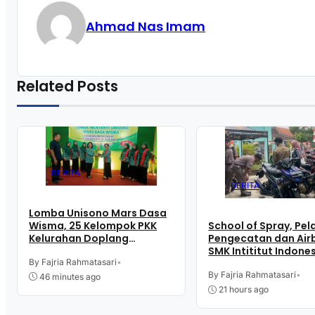
Ahmad Nas Imam
Related Posts
BERITA
BERITA
Lomba Unisono Mars Dasa
Wisma, 25 Kelompok PKK
School of Spray, Pel
Kelurahan Doplang
Pengecatan dan Airb
Purworejo Adu
SMK Intititut Indone
Kekompakan
By Fajria Rahmatasari
•
Kutoarjo
By Fajria Rahmatasari
•
46 minutes ago
21 hours ago