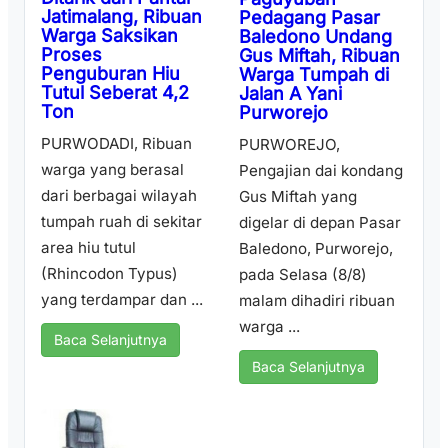
Jatimalang, Ribuan
Pedagang Pasar
Warga Saksikan
Baledono Undang
Proses
Gus Miftah, Ribuan
Penguburan Hiu
Warga Tumpah di
Tutul Seberat 4,2
Jalan A Yani
Ton
Purworejo
PURWODADI, Ribuan
PURWOREJO,
warga yang berasal
Pengajian dai kondang
dari berbagai wilayah
Gus Miftah yang
tumpah ruah di sekitar
digelar di depan Pasar
area hiu tutul
Baledono, Purworejo,
(Rhincodon Typus)
pada Selasa (8/8)
yang terdampar dan ...
malam dihadiri ribuan
warga ...
Baca Selanjutnya
Baca Selanjutnya