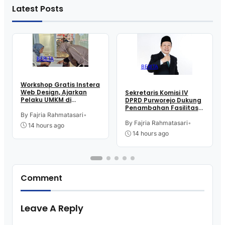
Latest Posts
BERITA
BERITA
Workshop Gratis Instera
Web Design, Ajarkan
Sekretaris Komisi IV
Pelaku UMKM di
DPRD Purworejo Dukung
Purworejo Manfaatkan
Penambahan Fasilitas
Teknologi Digital buat
By Fajria Rahmatasari
•
Cathlab di RSUD dr.
Jualan
Tjitrowardojo
By Fajria Rahmatasari
•
14 hours ago
14 hours ago
Comment
Leave A Reply