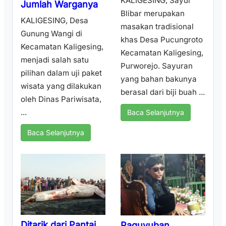
KALIGESING, Sayur
Jumlah Warganya
Blibar merupakan
KALIGESING, Desa
masakan tradisional
Gunung Wangi di
khas Desa Pucungroto
Kecamatan Kaligesing,
Kecamatan Kaligesing,
menjadi salah satu
Purworejo. Sayuran
pilihan dalam uji paket
yang bahan bakunya
wisata yang dilakukan
berasal dari biji buah ...
oleh Dinas Pariwisata,
...
Baca Selanjutnya
Baca Selanjutnya
Ditarik dari Pantai
Paguyuban