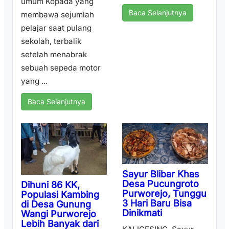
umum Kopada yang
Baca Selanjutnya
membawa sejumlah
pelajar saat pulang
sekolah, terbalik
setelah menabrak
sebuah sepeda motor
yang ...
Baca Selanjutnya
Sayur Blibar Khas
Desa Pucungroto
Dihuni 86 KK,
Purworejo, Tunggu
Populasi Kambing
3 Hari Baru Bisa
di Desa Gunung
Dinikmati
Wangi Purworejo
Lebih Banyak dari