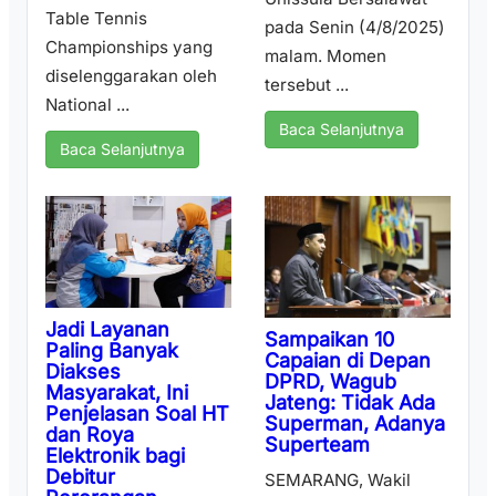
Table Tennis
pada Senin (4/8/2025)
Championships yang
malam. Momen
diselenggarakan oleh
tersebut ...
National ...
Baca Selanjutnya
Baca Selanjutnya
Jadi Layanan
Sampaikan 10
Paling Banyak
Capaian di Depan
Diakses
DPRD, Wagub
Masyarakat, Ini
Jateng: Tidak Ada
Penjelasan Soal HT
Superman, Adanya
dan Roya
Superteam
Elektronik bagi
Debitur
SEMARANG, Wakil