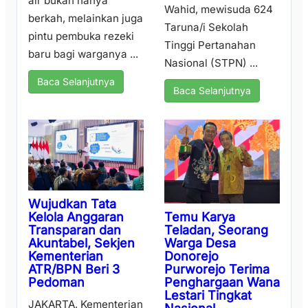
air bukan hanya
Wahid, mewisuda 624
berkah, melainkan juga
Taruna/i Sekolah
pintu pembuka rezeki
Tinggi Pertanahan
baru bagi warganya ...
Nasional (STPN) ...
Baca Selanjutnya
Baca Selanjutnya
Wujudkan Tata
Temu Karya
Kelola Anggaran
Teladan, Seorang
Transparan dan
Warga Desa
Akuntabel, Sekjen
Donorejo
Kementerian
Purworejo Terima
ATR/BPN Beri 3
Penghargaan Wana
Pedoman
Lestari Tingkat
JAKARTA, Kementerian