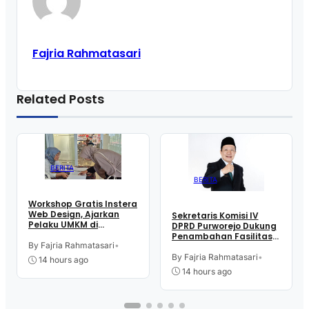
Fajria Rahmatasari
Related Posts
BERITA
BERITA
Workshop Gratis Instera
Web Design, Ajarkan
Sekretaris Komisi IV
Pelaku UMKM di
DPRD Purworejo Dukung
Purworejo Manfaatkan
Penambahan Fasilitas
Teknologi Digital buat
By Fajria Rahmatasari
•
Cathlab di RSUD dr.
Jualan
Tjitrowardojo
By Fajria Rahmatasari
•
14 hours ago
14 hours ago