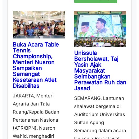
Buka Acara Table
Tennis
Unissula
Championship,
Bersholawat, Taj
Menteri Nusron
Yasin Ajak
Sampaikan
Masyarakat
Semangat
Seimbangkan
Kesetaraan Atlet
Perawatan Ruh dan
Disabilitas
Jasad
JAKARTA, Menteri
SEMARANG, Lantunan
Agraria dan Tata
shalawat bergema di
Ruang/Kepala Badan
Auditorium Universitas
Pertanahan Nasional
Sultan Agung
(ATR/BPN), Nusron
Semarang dalam acara
Wahid, menghadiri
Unissula Bersalawat