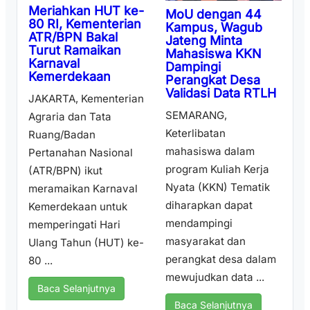
Meriahkan HUT ke-
MoU dengan 44
80 RI, Kementerian
Kampus, Wagub
ATR/BPN Bakal
Jateng Minta
Turut Ramaikan
Mahasiswa KKN
Karnaval
Dampingi
Kemerdekaan
Perangkat Desa
Validasi Data RTLH
JAKARTA, Kementerian
SEMARANG,
Agraria dan Tata
Keterlibatan
Ruang/Badan
mahasiswa dalam
Pertanahan Nasional
program Kuliah Kerja
(ATR/BPN) ikut
Nyata (KKN) Tematik
meramaikan Karnaval
diharapkan dapat
Kemerdekaan untuk
mendampingi
memperingati Hari
masyarakat dan
Ulang Tahun (HUT) ke-
perangkat desa dalam
80 ...
mewujudkan data ...
Baca Selanjutnya
Baca Selanjutnya