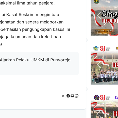
ksimal lima tahun penjara.
alui Kasat Reskrim mengimbau
ejahatan dan segera melaporkan
eberhasilan pengungkapan kasus ini
jaga keamanan dan ketertiban
a
)
 Ajarkan Pelaku UMKM di Purworejo
Facebook
Mail
WhatsApp