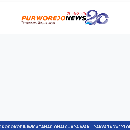
O
SOSOK
OPINI
WISATA
NASIONAL
SUARA WAKIL RAKYAT
ADVERTO