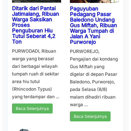
Ditarik dari Pantai
Paguyuban
Jatimalang, Ribuan
Pedagang Pasar
Warga Saksikan
Baledono Undang
Proses
Gus Miftah, Ribuan
Penguburan Hiu
Warga Tumpah di
Tutul Seberat 4,2
Jalan A Yani
Ton
Purworejo
PURWODADI, Ribuan
PURWOREJO,
warga yang berasal
Pengajian dai kondang
dari berbagai wilayah
Gus Miftah yang
tumpah ruah di sekitar
digelar di depan Pasar
area hiu tutul
Baledono, Purworejo,
(Rhincodon Typus)
pada Selasa (8/8)
yang terdampar dan ...
malam dihadiri ribuan
warga ...
Baca Selanjutnya
Baca Selanjutnya