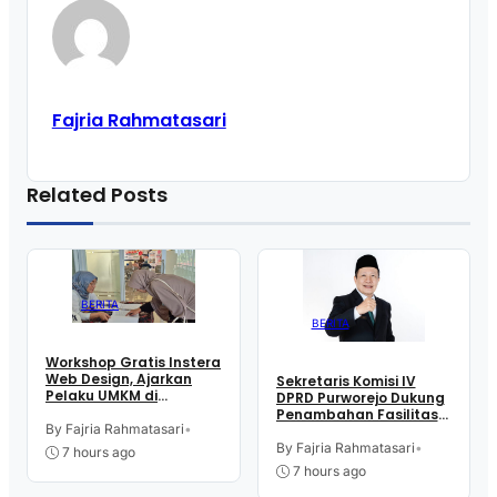
Fajria Rahmatasari
Related Posts
BERITA
BERITA
Workshop Gratis Instera
Web Design, Ajarkan
Sekretaris Komisi IV
Pelaku UMKM di
DPRD Purworejo Dukung
Purworejo Manfaatkan
Penambahan Fasilitas
Teknologi Digital buat
By Fajria Rahmatasari
•
Cathlab di RSUD dr.
Jualan
Tjitrowardojo
By Fajria Rahmatasari
•
7 hours ago
7 hours ago