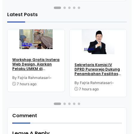
Latest Posts
BERITA
BERITA
Workshop Gratis Instera
Web Design, Ajarkan
Sekretaris Komisi IV
Pelaku UMKM di
DPRD Purworejo Dukung
Purworejo Manfaatkan
Penambahan Fasilitas
Teknologi Digital buat
By Fajria Rahmatasari
•
Cathlab di RSUD dr.
Jualan
Tjitrowardojo
By Fajria Rahmatasari
•
7 hours ago
7 hours ago
Comment
Leave A Reply