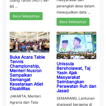
Ulang Tahun (HUT) ke-
perangkat desa dalam
80 ...
mewujudkan data ...
Baca Selanjutnya
Baca Selanjutnya
Buka Acara Table
Tennis
Unissula
Championship,
Bersholawat, Taj
Menteri Nusron
Yasin Ajak
Sampaikan
Masyarakat
Semangat
Seimbangkan
Kesetaraan Atlet
Perawatan Ruh dan
Disabilitas
Jasad
JAKARTA, Menteri
SEMARANG, Lantunan
Agraria dan Tata
shalawat bergema di