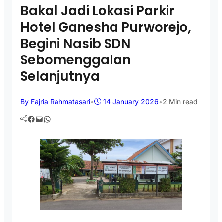
Bakal Jadi Lokasi Parkir
Hotel Ganesha Purworejo,
Begini Nasib SDN
Sebomenggalan
Selanjutnya
By Fajria Rahmatasari
•
14 January 2026
•
2 Min read
Facebook
Mail
WhatsApp