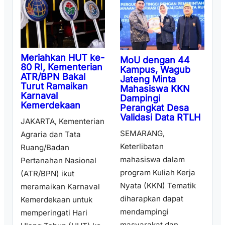
Meriahkan HUT ke-
MoU dengan 44
80 RI, Kementerian
Kampus, Wagub
ATR/BPN Bakal
Jateng Minta
Turut Ramaikan
Mahasiswa KKN
Karnaval
Dampingi
Kemerdekaan
Perangkat Desa
Validasi Data RTLH
JAKARTA, Kementerian
SEMARANG,
Agraria dan Tata
Keterlibatan
Ruang/Badan
mahasiswa dalam
Pertanahan Nasional
program Kuliah Kerja
(ATR/BPN) ikut
Nyata (KKN) Tematik
meramaikan Karnaval
diharapkan dapat
Kemerdekaan untuk
mendampingi
memperingati Hari
masyarakat dan