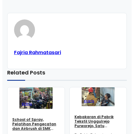
Fajria Rahmatasari
Related Posts
BERITA
BERITA
Kebakaran di Pabrik
School of Spray,
Tekstil Unggulrejo
Pelatihan Pengecatan
Purworejo, Satu
dan Airbrush di SMK
Karyawan Alami Patah
Intititut Indonesia