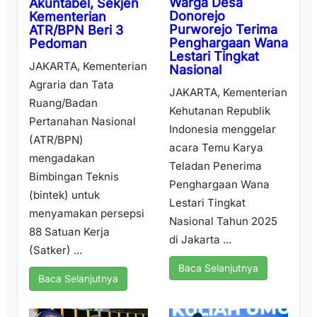
Warga Desa
Akuntabel, Sekjen
Donorejo
Kementerian
Purworejo Terima
ATR/BPN Beri 3
Penghargaan Wana
Pedoman
Lestari Tingkat
JAKARTA, Kementerian
Nasional
Agraria dan Tata
JAKARTA, Kementerian
Ruang/Badan
Kehutanan Republik
Pertanahan Nasional
Indonesia menggelar
(ATR/BPN)
acara Temu Karya
mengadakan
Teladan Penerima
Bimbingan Teknis
Penghargaan Wana
(bintek) untuk
Lestari Tingkat
menyamakan persepsi
Nasional Tahun 2025
88 Satuan Kerja
di Jakarta ...
(Satker) ...
Baca Selanjutnya
Baca Selanjutnya