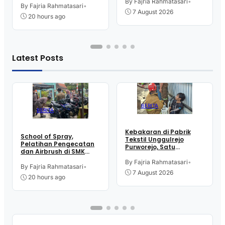
Tulang, Petugas
By Fajria Rahmatasari
•
Kutoarjo
By Fajria Rahmatasari
•
Damkar Sesak Nafas
7 August 2026
20 hours ago
Latest Posts
BERITA
BERITA
Kebakaran di Pabrik
School of Spray,
Tekstil Unggulrejo
Pelatihan Pengecatan
Purworejo, Satu
dan Airbrush di SMK
Karyawan Alami Patah
Intititut Indonesia
Tulang, Petugas
By Fajria Rahmatasari
•
Kutoarjo
By Fajria Rahmatasari
•
Damkar Sesak Nafas
7 August 2026
20 hours ago