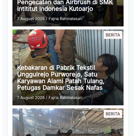
Pengecatan dan Airbrush di SMK
Intititut Indonesia Kutoarjo
7 August 2026
/
Fajria Rahmatasari
BERITA
Kebakaran di Pabrik Tekstil
Unggulrejo Purworejo, Satu
Karyawan Alami Patah Tulang,
Petugas Damkar Sesak Nafas
7 August 2026
/
Fajria Rahmatasari
BERITA