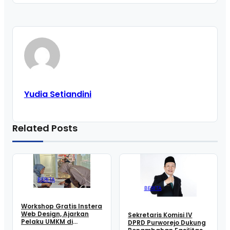
Yudia Setiandini
Related Posts
BERITA
BERITA
Workshop Gratis Instera
Web Design, Ajarkan
Sekretaris Komisi IV
Pelaku UMKM di
DPRD Purworejo Dukung
Purworejo Manfaatkan