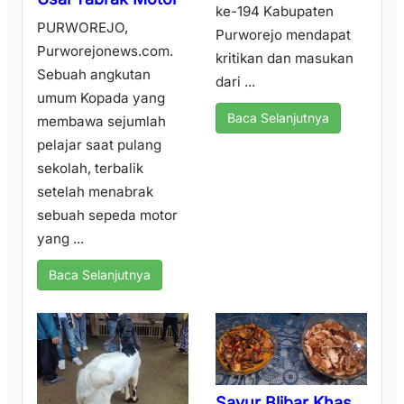
ke-194 Kabupaten
PURWOREJO,
Purworejo mendapat
Purworejonews.com.
kritikan dan masukan
Sebuah angkutan
dari ...
umum Kopada yang
Baca Selanjutnya
membawa sejumlah
pelajar saat pulang
sekolah, terbalik
setelah menabrak
sebuah sepeda motor
yang ...
Baca Selanjutnya
Sayur Blibar Khas