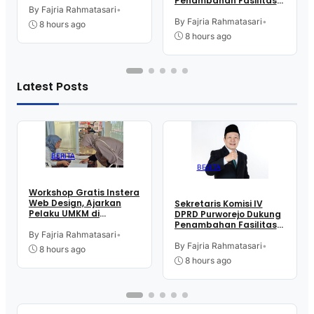
Penambahan Fasilitas
Teknologi Digital buat
By Fajria Rahmatasari
•
Cathlab di RSUD dr.
Jualan
Tjitrowardojo
By Fajria Rahmatasari
•
8 hours ago
8 hours ago
Latest Posts
BERITA
BERITA
Workshop Gratis Instera
Web Design, Ajarkan
Sekretaris Komisi IV
Pelaku UMKM di
DPRD Purworejo Dukung
Purworejo Manfaatkan
Penambahan Fasilitas
Teknologi Digital buat
By Fajria Rahmatasari
•
Cathlab di RSUD dr.
Jualan
Tjitrowardojo
By Fajria Rahmatasari
•
8 hours ago
8 hours ago