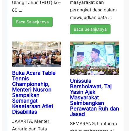
masyarakat dan
Ulang Tahun (HUT) ke-
perangkat desa dalam
80 ...
mewujudkan data ...
Baca Selanjutnya
Baca Selanjutnya
Buka Acara Table
Tennis
Unissula
Championship,
Bersholawat, Taj
Menteri Nusron
Yasin Ajak
Sampaikan
Masyarakat
Semangat
Seimbangkan
Kesetaraan Atlet
Perawatan Ruh dan
Disabilitas
Jasad
JAKARTA, Menteri
SEMARANG, Lantunan
Agraria dan Tata