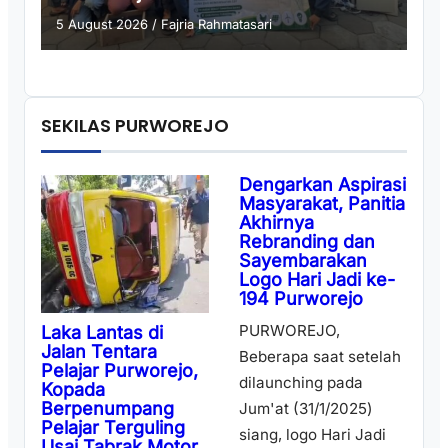
5 August 2026
/
Fajria Rahmatasari
SEKILAS PURWOREJO
Dengarkan Aspirasi
Masyarakat, Panitia
Akhirnya
Rebranding dan
Sayembarakan
Logo Hari Jadi ke-
194 Purworejo
PURWOREJO,
Laka Lantas di
Jalan Tentara
Beberapa saat setelah
Pelajar Purworejo,
dilaunching pada
Kopada
Berpenumpang
Jum'at (31/1/2025)
Pelajar Terguling
siang, logo Hari Jadi
Usai Tabrak Motor