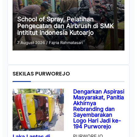
School of Spray, Pelatihan
Pengecatan dan Airbrush di SMK
Intititut Indonesia Kutoarjo
7 August 2026
/
Fajria Rahmatasari
SEKILAS PURWOREJO
Dengarkan Aspirasi
Masyarakat, Panitia
Akhirnya
Rebranding dan
Sayembarakan
Logo Hari Jadi ke-
194 Purworejo
PURWOREJO,
Laka Lantas di