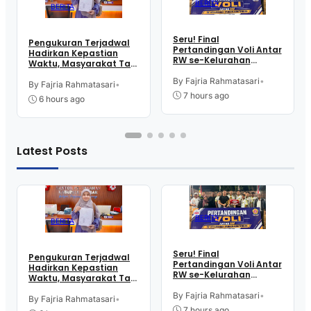
BERITA
BERITA
Seru! Final
Pengukuran Terjadwal
Pertandingan Voli Antar
Hadirkan Kepastian
RW se-Kelurahan
Waktu, Masyarakat Tak
Pangen Jurutengah
Perlu Lama Tunggu
Sambut HUT RI
By Fajria Rahmatasari
•
Layanan Pertanahan
By Fajria Rahmatasari
•
7 hours ago
6 hours ago
Latest Posts
BERITA
BERITA
Seru! Final
Pengukuran Terjadwal
Pertandingan Voli Antar
Hadirkan Kepastian
RW se-Kelurahan
Waktu, Masyarakat Tak
Pangen Jurutengah
Perlu Lama Tunggu
Sambut HUT RI
By Fajria Rahmatasari
•
Layanan Pertanahan
By Fajria Rahmatasari
•
7 hours ago