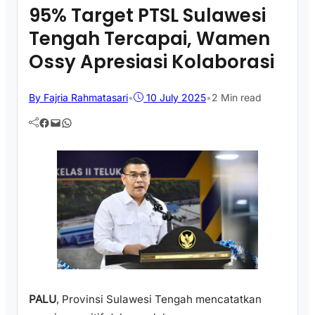
95% Target PTSL Sulawesi
Tengah Tercapai, Wamen
Ossy Apresiasi Kolaborasi
By Fajria Rahmatasari
•
10 July 2025
•
2 Min read
Facebook
Mail
WhatsApp
PALU
, Provinsi Sulawesi Tengah mencatatkan