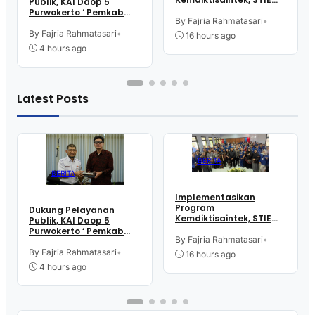
Publik, KAI Daop 5
Rajawali Purworejo
Purwokerto ‘ Pemkab
Gelar Bina Talenta
By Fajria Rahmatasari
•
dan Kejari Purworejo
Indonesia
Bersinergi
By Fajria Rahmatasari
•
16 hours ago
4 hours ago
Latest Posts
BERITA
BERITA
Implementasikan
Program
Dukung Pelayanan
Kemdiktisaintek, STIE
Publik, KAI Daop 5
Rajawali Purworejo
Purwokerto ‘ Pemkab
Gelar Bina Talenta
By Fajria Rahmatasari
•
dan Kejari Purworejo
Indonesia
Bersinergi
By Fajria Rahmatasari
•
16 hours ago
4 hours ago