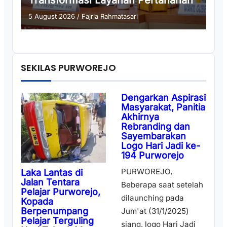
Transformasi Layanan Pertanahan
5 August 2026
/
Fajria Rahmatasari
SEKILAS PURWOREJO
Dengarkan Aspirasi
Masyarakat, Panitia
Akhirnya
Rebranding dan
Sayembarakan
Logo Hari Jadi ke-
194 Purworejo
PURWOREJO,
Laka Lantas di
Jalan Tentara
Beberapa saat setelah
Pelajar Purworejo,
dilaunching pada
Kopada
Berpenumpang
Jum'at (31/1/2025)
Pelajar Terguling
siang, logo Hari Jadi