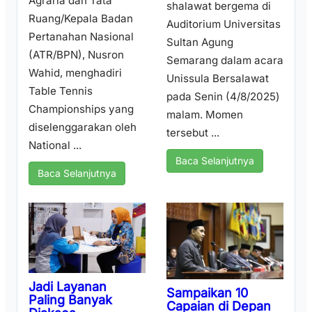
Agraria dan Tata
shalawat bergema di
Ruang/Kepala Badan
Auditorium Universitas
Pertanahan Nasional
Sultan Agung
(ATR/BPN), Nusron
Semarang dalam acara
Wahid, menghadiri
Unissula Bersalawat
Table Tennis
pada Senin (4/8/2025)
Championships yang
malam. Momen
diselenggarakan oleh
tersebut ...
National ...
Baca Selanjutnya
Baca Selanjutnya
Jadi Layanan
Sampaikan 10
Paling Banyak
Capaian di Depan