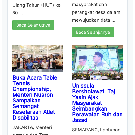
masyarakat dan
Ulang Tahun (HUT) ke-
perangkat desa dalam
80 ...
mewujudkan data ...
Baca Selanjutnya
Baca Selanjutnya
Buka Acara Table
Tennis
Unissula
Championship,
Bersholawat, Taj
Menteri Nusron
Yasin Ajak
Sampaikan
Masyarakat
Semangat
Seimbangkan
Kesetaraan Atlet
Perawatan Ruh dan
Disabilitas
Jasad
JAKARTA, Menteri
SEMARANG, Lantunan