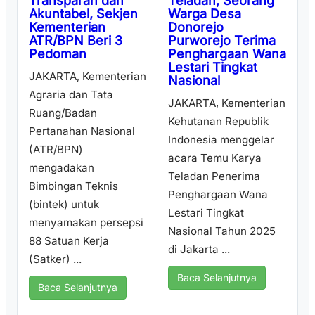
Teladan, Seorang
Transparan dan
Warga Desa
Akuntabel, Sekjen
Donorejo
Kementerian
Purworejo Terima
ATR/BPN Beri 3
Penghargaan Wana
Pedoman
Lestari Tingkat
JAKARTA, Kementerian
Nasional
Agraria dan Tata
JAKARTA, Kementerian
Ruang/Badan
Kehutanan Republik
Pertanahan Nasional
Indonesia menggelar
(ATR/BPN)
acara Temu Karya
mengadakan
Teladan Penerima
Bimbingan Teknis
Penghargaan Wana
(bintek) untuk
Lestari Tingkat
menyamakan persepsi
Nasional Tahun 2025
88 Satuan Kerja
di Jakarta ...
(Satker) ...
Baca Selanjutnya
Baca Selanjutnya