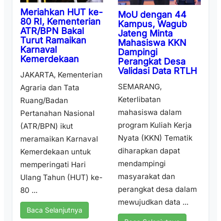
Meriahkan HUT ke-
MoU dengan 44
80 RI, Kementerian
Kampus, Wagub
ATR/BPN Bakal
Jateng Minta
Turut Ramaikan
Mahasiswa KKN
Karnaval
Dampingi
Kemerdekaan
Perangkat Desa
Validasi Data RTLH
JAKARTA, Kementerian
SEMARANG,
Agraria dan Tata
Keterlibatan
Ruang/Badan
mahasiswa dalam
Pertanahan Nasional
program Kuliah Kerja
(ATR/BPN) ikut
Nyata (KKN) Tematik
meramaikan Karnaval
diharapkan dapat
Kemerdekaan untuk
mendampingi
memperingati Hari
masyarakat dan
Ulang Tahun (HUT) ke-
perangkat desa dalam
80 ...
mewujudkan data ...
Baca Selanjutnya