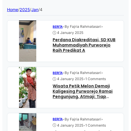
Home
/
2025
/
Jan
/
4
•
By Fajria Rahmatasari
•
BERITA
4 January 2025
Perdana Diakreditasi, SD KUB
Muhammadiyah Purworejo
Raih Predikat A
•
By Fajria Rahmatasari
•
BERITA
4 January 2025
•
1 Comments
Wisata Petik Melon Demaji
Kaligesing Purworejo Ramai
Pengunjung, Atmaji: Tiap
Bulan Panen
•
By Fajria Rahmatasari
•
BERITA
4 January 2025
•
1 Comments