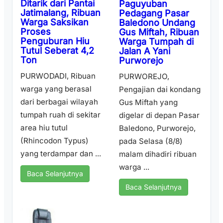
Ditarik dari Pantai
Paguyuban
Jatimalang, Ribuan
Pedagang Pasar
Warga Saksikan
Baledono Undang
Proses
Gus Miftah, Ribuan
Penguburan Hiu
Warga Tumpah di
Tutul Seberat 4,2
Jalan A Yani
Ton
Purworejo
PURWODADI, Ribuan
PURWOREJO,
warga yang berasal
Pengajian dai kondang
dari berbagai wilayah
Gus Miftah yang
tumpah ruah di sekitar
digelar di depan Pasar
area hiu tutul
Baledono, Purworejo,
(Rhincodon Typus)
pada Selasa (8/8)
yang terdampar dan ...
malam dihadiri ribuan
warga ...
Baca Selanjutnya
Baca Selanjutnya