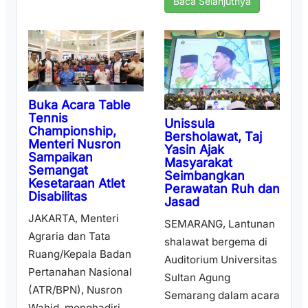
Baca Selanjutnya
Buka Acara Table
Tennis
Unissula
Championship,
Bersholawat, Taj
Menteri Nusron
Yasin Ajak
Sampaikan
Masyarakat
Semangat
Seimbangkan
Kesetaraan Atlet
Perawatan Ruh dan
Disabilitas
Jasad
JAKARTA, Menteri
SEMARANG, Lantunan
Agraria dan Tata
shalawat bergema di
Ruang/Kepala Badan
Auditorium Universitas
Pertanahan Nasional
Sultan Agung
(ATR/BPN), Nusron
Semarang dalam acara
Wahid, menghadiri