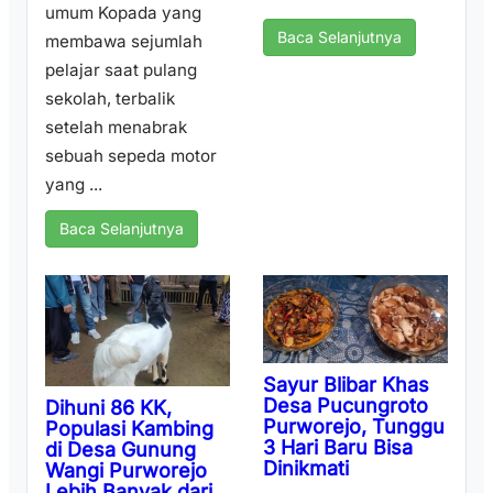
umum Kopada yang
Baca Selanjutnya
membawa sejumlah
pelajar saat pulang
sekolah, terbalik
setelah menabrak
sebuah sepeda motor
yang ...
Baca Selanjutnya
Sayur Blibar Khas
Desa Pucungroto
Dihuni 86 KK,
Purworejo, Tunggu
Populasi Kambing
3 Hari Baru Bisa
di Desa Gunung
Dinikmati
Wangi Purworejo
Lebih Banyak dari