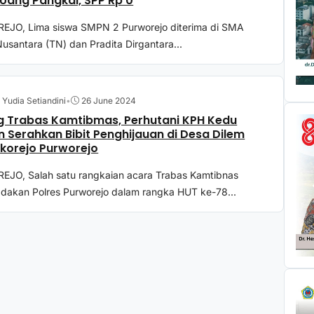
Uang Pangkal, SPP Rp 0
JO, Lima siswa SMPN 2 Purworejo diterima di SMA
usantara (TN) dan Pradita Dirgantara...
 Yudia Setiandini
•
26 June 2024
 Trabas Kamtibmas, Perhutani KPH Kedu
n Serahkan Bibit Penghijauan di Desa Dilem
korejo Purworejo
JO, Salah satu rangkaian acara Trabas Kamtibnas
adakan Polres Purworejo dalam rangka HUT ke-78...