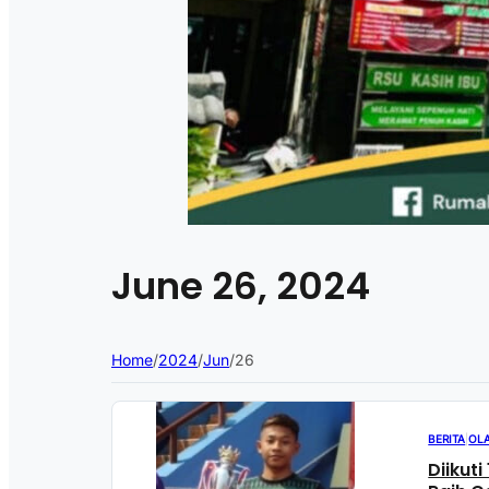
June 26, 2024
Home
/
2024
/
Jun
/
26
BERITA
|
OL
Diikut