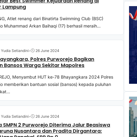
elar Best Swimmer Kejuaraan Renang di
r Lampung
, Atlet renang dari Binatirta Swimming Club (BSC)
o Muhammad Arkan Baihaqi (17) berhasil meraih...
 Yudia Setiandini
•
26 June 2024
ayangkara, Polres Purworejo Bagikan
n Bansos Warga Sekitar Mapolres
JO, Menyambut HUT ke-78 Bhayangkara 2024 Polres
jo memberikan bantuan sosial (bansos) kepada puluhan
at...
 Yudia Setiandini
•
26 June 2024
a SMPN 2 Purworejo Diterima Jalur Beasiswa
runa Nusantara dan Pradita Dirgantara: