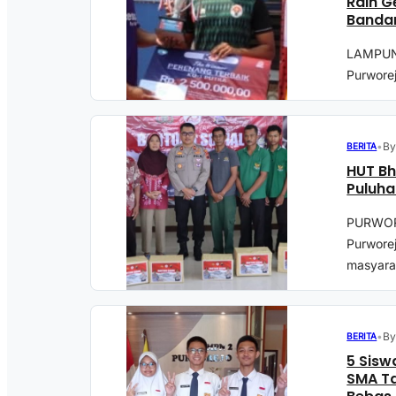
Raih G
Banda
LAMPUNG
Purworej
•
By
BERITA
HUT Bh
Puluha
PURWORE
Purwore
masyarak
•
By
BERITA
5 Sisw
SMA Ta