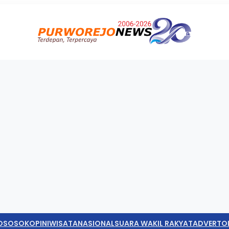
O
SOSOK
OPINI
WISATA
NASIONAL
SUARA WAKIL RAKYAT
ADVERTO