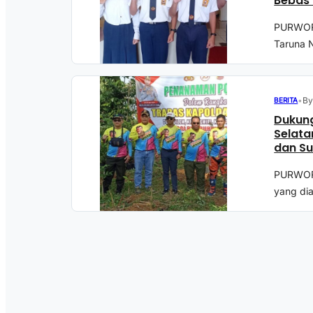
Bebas 
PURWORE
Taruna N
•
By
BERITA
Dukung
Selata
dan Su
PURWORE
yang di