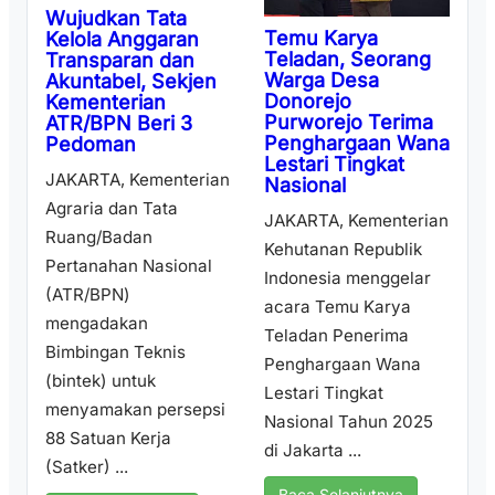
Wujudkan Tata
Temu Karya
Kelola Anggaran
Teladan, Seorang
Transparan dan
Warga Desa
Akuntabel, Sekjen
Donorejo
Kementerian
Purworejo Terima
ATR/BPN Beri 3
Penghargaan Wana
Pedoman
Lestari Tingkat
JAKARTA, Kementerian
Nasional
Agraria dan Tata
JAKARTA, Kementerian
Ruang/Badan
Kehutanan Republik
Pertanahan Nasional
Indonesia menggelar
(ATR/BPN)
acara Temu Karya
mengadakan
Teladan Penerima
Bimbingan Teknis
Penghargaan Wana
(bintek) untuk
Lestari Tingkat
menyamakan persepsi
Nasional Tahun 2025
88 Satuan Kerja
di Jakarta ...
(Satker) ...
Baca Selanjutnya