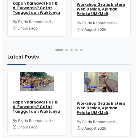
Kapan Karnaval HUT RI
Workshop Gratis Instera
di Purworejo? Catat
Web Design, Ajarkan
Tanggal dan Waktunya
Pelaku UMKM di
Purworejo Manfaatkan
By Fajria Rahmatasari
•
Teknologi Digital buat
By Fajria Rahmatasari
•
Jualan
3 hours ago
6 August 2026
Latest Posts
BERITA
BERITA
Kapan Karnaval HUT RI
Workshop Gratis Instera
di Purworejo? Catat
Web Design, Ajarkan
Tanggal dan Waktunya
Pelaku UMKM di
Purworejo Manfaatkan
By Fajria Rahmatasari
•
Teknologi Digital buat
By Fajria Rahmatasari
•
Jualan
3 hours ago
6 August 2026