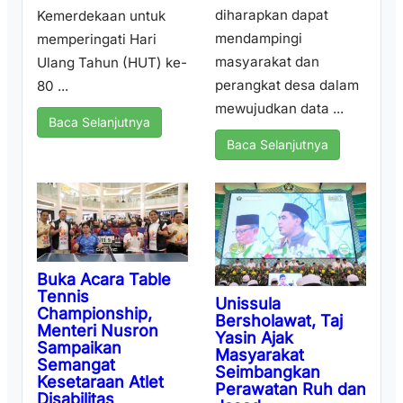
diharapkan dapat
Kemerdekaan untuk
mendampingi
memperingati Hari
masyarakat dan
Ulang Tahun (HUT) ke-
perangkat desa dalam
80 ...
mewujudkan data ...
Baca Selanjutnya
Baca Selanjutnya
Buka Acara Table
Tennis
Unissula
Championship,
Bersholawat, Taj
Menteri Nusron
Yasin Ajak
Sampaikan
Masyarakat
Semangat
Seimbangkan
Kesetaraan Atlet
Perawatan Ruh dan
Disabilitas