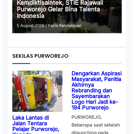
Kemdiktisaintek, STIE Rajawali
Purworejo Gelar Bina Talenta
Indonesia
5 August 2026
/
Fajria Rahmatasari
SEKILAS PURWOREJO
Dengarkan Aspirasi
Masyarakat, Panitia
Akhirnya
Rebranding dan
Sayembarakan
Logo Hari Jadi ke-
194 Purworejo
PURWOREJO,
Laka Lantas di
Jalan Tentara
Beberapa saat setelah
Pelajar Purworejo,
dilaunching pada