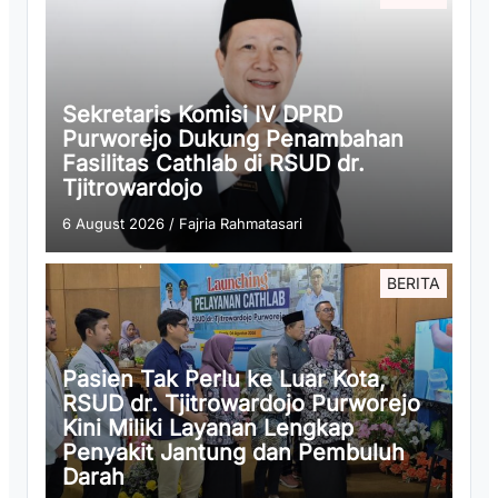
Sekretaris Komisi IV DPRD
Purworejo Dukung Penambahan
Fasilitas Cathlab di RSUD dr.
Tjitrowardojo
6 August 2026
/
Fajria Rahmatasari
BERITA
Pasien Tak Perlu ke Luar Kota,
RSUD dr. Tjitrowardojo Purworejo
Kini Miliki Layanan Lengkap
Penyakit Jantung dan Pembuluh
Darah