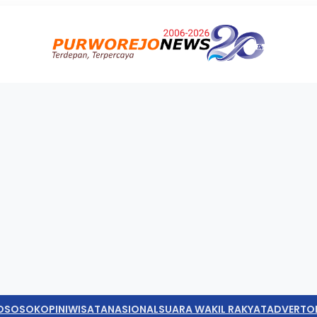
O
SOSOK
OPINI
WISATA
NASIONAL
SUARA WAKIL RAKYAT
ADVERTO