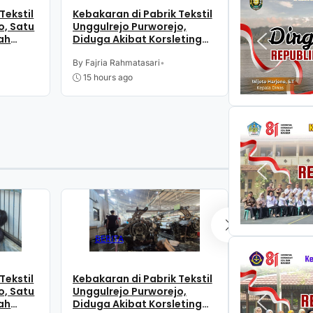
Tekstil
Kebakaran di Pabrik Tekstil
Kapan Karna
o, Satu
Unggulrejo Purworejo,
Purworejo?
ah
Diduga Akibat Korsleting
dan Waktu
mkar
Listrik
By Fajria Rahmatasari
•
By Fajria Rahm
15 hours ago
20 hours ago
BERITA
BERITA
Tekstil
Kebakaran di Pabrik Tekstil
Kapan Karna
o, Satu
Unggulrejo Purworejo,
Purworejo?
ah
Diduga Akibat Korsleting
dan Waktu