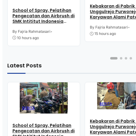
Kebakaran di Pabrik 
School of Spray, Pelatihan
Unggulrejo Purworej
Pengecatan dan Airbrush di
Karyawan Alami Pat
SMK Intititut Indonesia
Tulang, Petugas Da
Kutoarjo
Sesak Nafas
By Fajria Rahmatasari
•
By Fajria Rahmatasari
•
15 hours ago
10 hours ago
Latest Posts
BERITA
BERITA
Kebakaran di Pabrik 
School of Spray, Pelatihan
Unggulrejo Purworej
Pengecatan dan Airbrush di
Karyawan Alami Pat