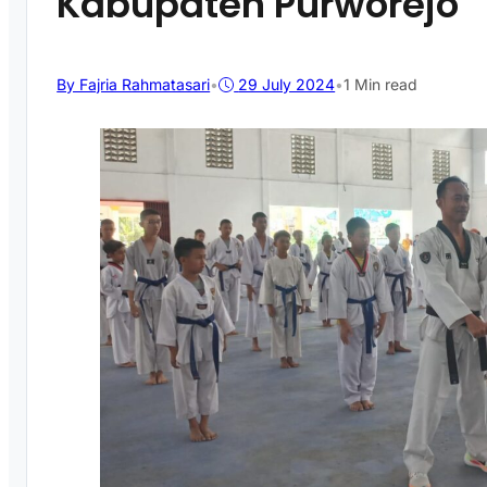
Kabupaten Purworejo
By Fajria Rahmatasari
•
29 July 2024
•
1 Min read