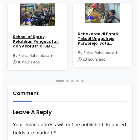
BERITA
BERITA
Kebakaran di Pabrik
School of Spray,
Tekstil Unggulrejo
Pelatihan Pengecatan
Purworejo, Satu
dan Airbrush di SMK
Karyawan Alami Patah
Intititut Indonesia
Tulang, Petugas
By Fajria Rahmatasari
•
Kutoarjo
By Fajria Rahmatasari
•
Damkar Sesak Nafas
23 hours ago
18 hours ago
Comment
Leave A Reply
Your email address will not be published.
Required
fields are marked
*