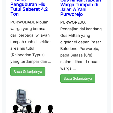
Penguburan Hiu
Warga Tumpah di
Tutul Seberat 4,2
Jalan A Yani
Ton
Purworejo
PURWODADI, Ribuan
PURWOREJO,
warga yang berasal
Pengajian dai kondang
dari berbagai wilayah
Gus Miftah yang
tumpah ruah di sekitar
digelar di depan Pasar
area hiu tutul
Baledono, Purworejo,
(Rhincodon Typus)
pada Selasa (8/8)
yang terdampar dan ...
malam dihadiri ribuan
warga ...
Baca Selanjutnya
Baca Selanjutnya