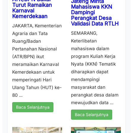
Jateng Minta
Turut Ramaikan
Mahasiswa KKN
Karnaval
Dampingi
Kemerdekaan
Perangkat Desa
Validasi Data RTLH
JAKARTA, Kementerian
SEMARANG,
Agraria dan Tata
Keterlibatan
Ruang/Badan
mahasiswa dalam
Pertanahan Nasional
program Kuliah Kerja
(ATR/BPN) ikut
Nyata (KKN) Tematik
meramaikan Karnaval
diharapkan dapat
Kemerdekaan untuk
mendampingi
memperingati Hari
masyarakat dan
Ulang Tahun (HUT) ke-
perangkat desa dalam
80 ...
mewujudkan data ...
Baca Selanjutnya
Baca Selanjutnya