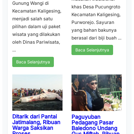
Gunung Wangi di
khas Desa Pucungroto
Kecamatan Kaligesing,
Kecamatan Kaligesing,
menjadi salah satu
Purworejo. Sayuran
pilihan dalam uji paket
yang bahan bakunya
wisata yang dilakukan
berasal dari biji buah ...
oleh Dinas Pariwisata,
...
Baca Selanjutnya
Baca Selanjutnya
Ditarik dari Pantai
Paguyuban
Jatimalang, Ribuan
Pedagang Pasar
Warga Saksikan
Baledono Undang
Proses
Gus Miftah, Ribuan