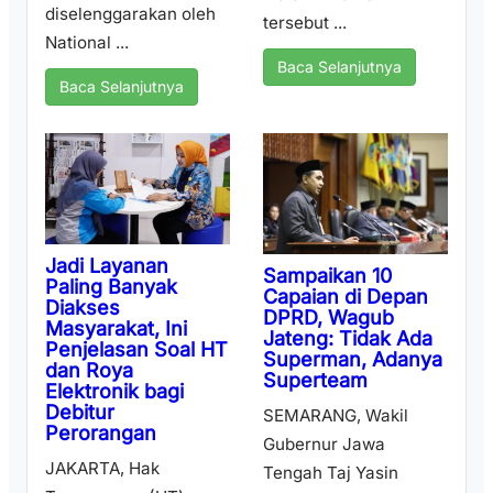
diselenggarakan oleh
tersebut ...
National ...
Baca Selanjutnya
Baca Selanjutnya
Jadi Layanan
Sampaikan 10
Paling Banyak
Capaian di Depan
Diakses
DPRD, Wagub
Masyarakat, Ini
Jateng: Tidak Ada
Penjelasan Soal HT
Superman, Adanya
dan Roya
Superteam
Elektronik bagi
Debitur
SEMARANG, Wakil
Perorangan
Gubernur Jawa
JAKARTA, Hak
Tengah Taj Yasin