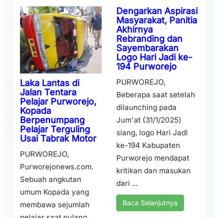
Dengarkan Aspirasi
Masyarakat, Panitia
Akhirnya
Rebranding dan
Sayembarakan
Logo Hari Jadi ke-
194 Purworejo
PURWOREJO,
Laka Lantas di
Jalan Tentara
Beberapa saat setelah
Pelajar Purworejo,
dilaunching pada
Kopada
Berpenumpang
Jum'at (31/1/2025)
Pelajar Terguling
siang, logo Hari Jadi
Usai Tabrak Motor
ke-194 Kabupaten
PURWOREJO,
Purworejo mendapat
Purworejonews.com.
kritikan dan masukan
Sebuah angkutan
dari ...
umum Kopada yang
Baca Selanjutnya
membawa sejumlah
pelajar saat pulang