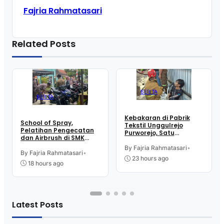
Fajria Rahmatasari
Related Posts
BERITA
BERITA
Kebakaran di Pabrik
School of Spray,
Tekstil Unggulrejo
Pelatihan Pengecatan
Purworejo, Satu
dan Airbrush di SMK
Karyawan Alami Patah
Intititut Indonesia
Tulang, Petugas
By Fajria Rahmatasari
•
Kutoarjo
By Fajria Rahmatasari
•
Damkar Sesak Nafas
23 hours ago
18 hours ago
Latest Posts