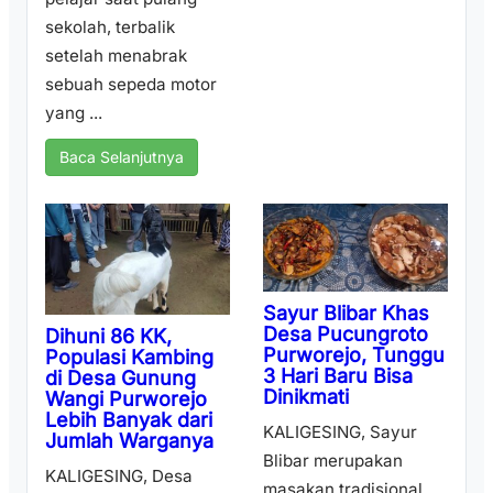
sekolah, terbalik
setelah menabrak
sebuah sepeda motor
yang ...
Baca Selanjutnya
Sayur Blibar Khas
Desa Pucungroto
Dihuni 86 KK,
Purworejo, Tunggu
Populasi Kambing
3 Hari Baru Bisa
di Desa Gunung
Dinikmati
Wangi Purworejo
Lebih Banyak dari
KALIGESING, Sayur
Jumlah Warganya
Blibar merupakan
KALIGESING, Desa
masakan tradisional