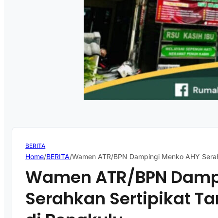
BERITA
Home
/
BERITA
/
Wamen ATR/BPN Dampingi Menko AHY Serahka
Wamen ATR/BPN Damp
Serahkan Sertipikat T