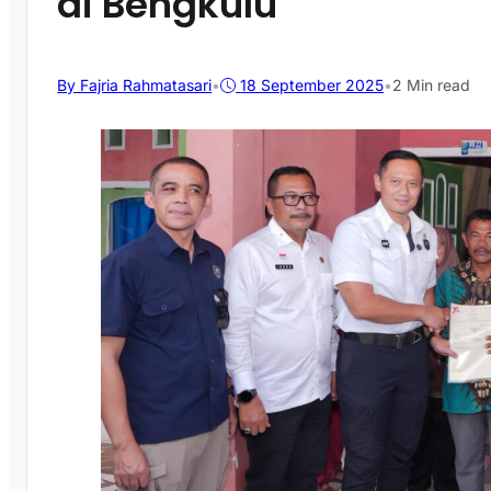
di Bengkulu
By Fajria Rahmatasari
•
18 September 2025
•
2 Min read