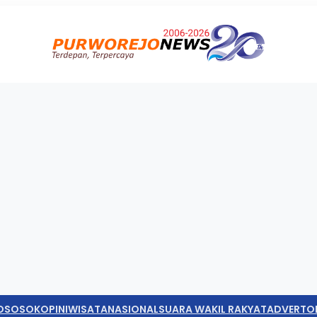
O
SOSOK
OPINI
WISATA
NASIONAL
SUARA WAKIL RAKYAT
ADVERTO