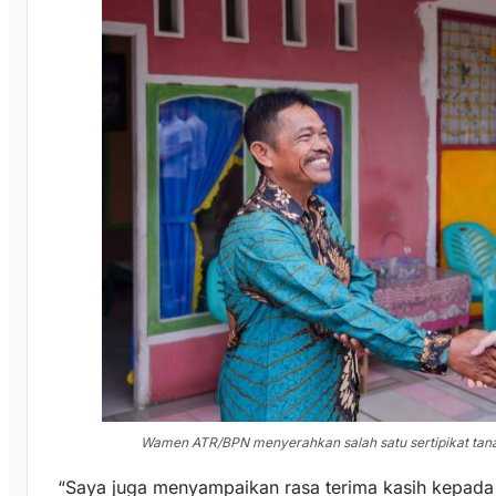
Wamen ATR/BPN menyerahkan salah satu sertipikat tana
“Saya juga menyampaikan rasa terima kasih kepad