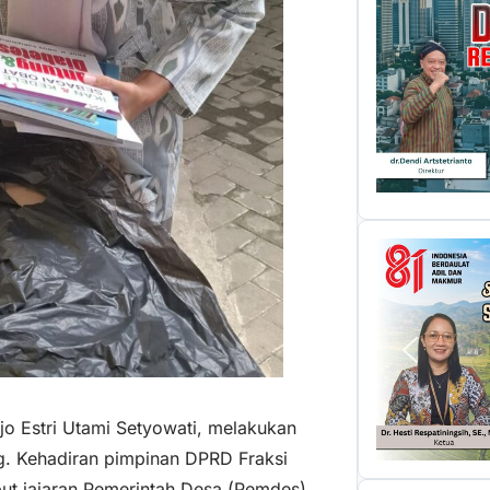
o Estri Utami Setyowati, melakukan
. Kehadiran pimpinan DPRD Fraksi
ut jajaran Pemerintah Desa (Pemdes)