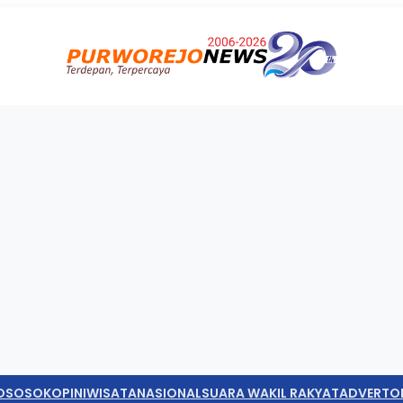
O
SOSOK
OPINI
WISATA
NASIONAL
SUARA WAKIL RAKYAT
ADVERTO