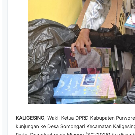
KALIGESING
, Wakil Ketua DPRD Kabupaten Purworej
kunjungan ke Desa Somongari Kecamatan Kaligesing
Partai Demokrat pada Minggu (8/2/2026) itu disamb