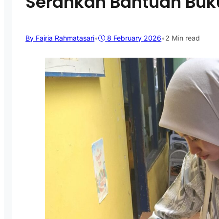
Serahkan Bantuan Buk
By Fajria Rahmatasari
•
8 February 2026
•
2 Min read