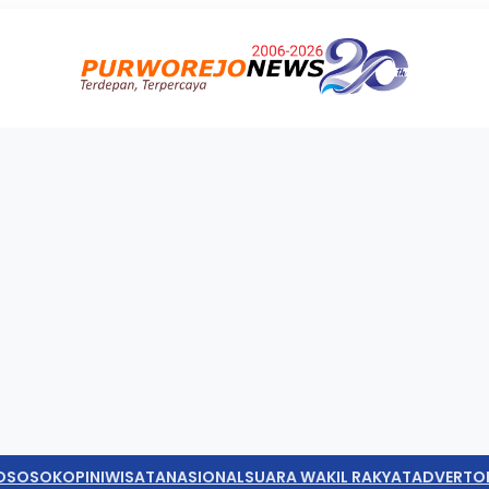
O
SOSOK
OPINI
WISATA
NASIONAL
SUARA WAKIL RAKYAT
ADVERTO