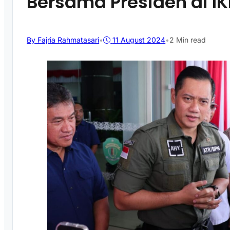
Bersama Presiden di I
By Fajria Rahmatasari
•
11 August 2024
•
2 Min read