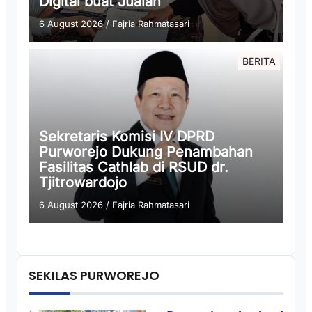
Digital buat Jualan
6 August 2026
/
Fajria Rahmatasari
BERITA
Sekretaris Komisi IV DPRD
Purworejo Dukung Penambahan
Fasilitas Cathlab di RSUD dr.
Tjitrowardojo
6 August 2026
/
Fajria Rahmatasari
SEKILAS PURWOREJO