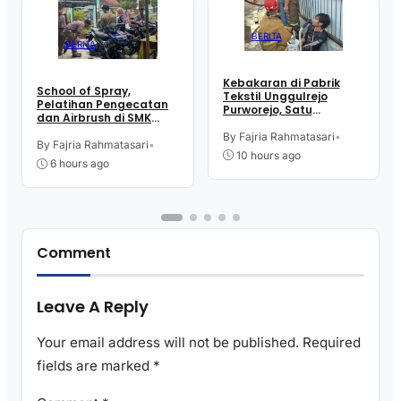
BERITA
BERITA
Kebakaran di Pabrik
School of Spray,
Tekstil Unggulrejo
Pelatihan Pengecatan
Purworejo, Satu
dan Airbrush di SMK
Karyawan Alami Patah
Intititut Indonesia
Tulang, Petugas
By Fajria Rahmatasari
•
Kutoarjo
By Fajria Rahmatasari
•
Damkar Sesak Nafas
10 hours ago
6 hours ago
Comment
Leave A Reply
Your email address will not be published.
Required
fields are marked
*