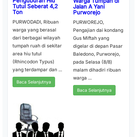
Penguburan Hiu
Warga Tumpah di
Tutul Seberat 4,2
Jalan A Yani
Ton
Purworejo
PURWODADI, Ribuan
PURWOREJO,
warga yang berasal
Pengajian dai kondang
dari berbagai wilayah
Gus Miftah yang
tumpah ruah di sekitar
digelar di depan Pasar
area hiu tutul
Baledono, Purworejo,
(Rhincodon Typus)
pada Selasa (8/8)
yang terdampar dan ...
malam dihadiri ribuan
warga ...
Baca Selanjutnya
Baca Selanjutnya