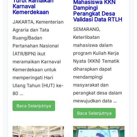
Turut Ramaikan
Mahasiswa KKN
Karnaval
Dampingi
Kemerdekaan
Perangkat Desa
Validasi Data RTLH
JAKARTA, Kementerian
SEMARANG,
Agraria dan Tata
Keterlibatan
Ruang/Badan
mahasiswa dalam
Pertanahan Nasional
program Kuliah Kerja
(ATR/BPN) ikut
Nyata (KKN) Tematik
meramaikan Karnaval
diharapkan dapat
Kemerdekaan untuk
mendampingi
memperingati Hari
masyarakat dan
Ulang Tahun (HUT) ke-
perangkat desa dalam
80 ...
mewujudkan data ...
Baca Selanjutnya
Baca Selanjutnya