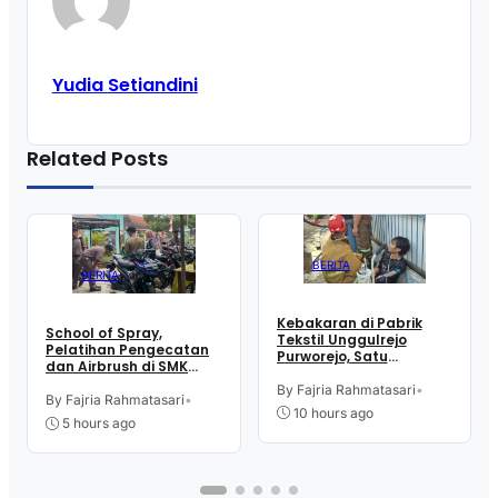
Yudia Setiandini
Related Posts
BERITA
BERITA
Kebakaran di Pabrik
School of Spray,
Tekstil Unggulrejo
Pelatihan Pengecatan
Purworejo, Satu
dan Airbrush di SMK
Karyawan Alami Patah
Intititut Indonesia
Tulang, Petugas
By Fajria Rahmatasari
•
Kutoarjo
By Fajria Rahmatasari
•
Damkar Sesak Nafas
10 hours ago
5 hours ago