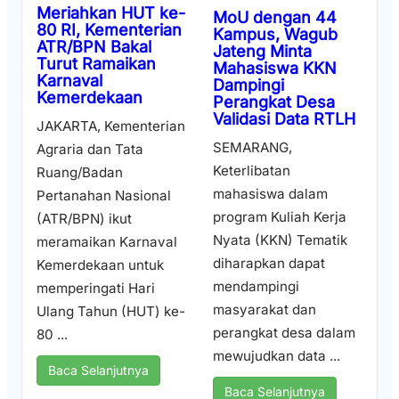
Meriahkan HUT ke-
MoU dengan 44
80 RI, Kementerian
Kampus, Wagub
ATR/BPN Bakal
Jateng Minta
Turut Ramaikan
Mahasiswa KKN
Karnaval
Dampingi
Kemerdekaan
Perangkat Desa
Validasi Data RTLH
JAKARTA, Kementerian
SEMARANG,
Agraria dan Tata
Keterlibatan
Ruang/Badan
mahasiswa dalam
Pertanahan Nasional
program Kuliah Kerja
(ATR/BPN) ikut
Nyata (KKN) Tematik
meramaikan Karnaval
diharapkan dapat
Kemerdekaan untuk
mendampingi
memperingati Hari
masyarakat dan
Ulang Tahun (HUT) ke-
perangkat desa dalam
80 ...
mewujudkan data ...
Baca Selanjutnya
Baca Selanjutnya