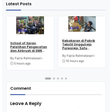
Latest Posts
BERITA
BERITA
Kebakaran di Pabrik
School of Spray,
Tekstil Unggulrejo
Pelatihan Pengecatan
Purworejo, Satu
dan Airbrush di SMK
Karyawan Alami Patah
Intititut Indonesia
Tulang, Petugas
By Fajria Rahmatasari
•
Kutoarjo
By Fajria Rahmatasari
•
Damkar Sesak Nafas
10 hours ago
5 hours ago
Comment
Leave A Reply