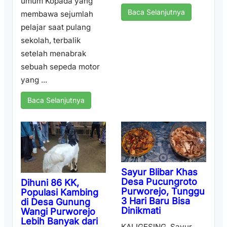
umum Kopada yang
Baca Selanjutnya
membawa sejumlah
pelajar saat pulang
sekolah, terbalik
setelah menabrak
sebuah sepeda motor
yang ...
Baca Selanjutnya
Sayur Blibar Khas
Desa Pucungroto
Dihuni 86 KK,
Purworejo, Tunggu
Populasi Kambing
3 Hari Baru Bisa
di Desa Gunung
Dinikmati
Wangi Purworejo
Lebih Banyak dari
KALIGESING, Sayur