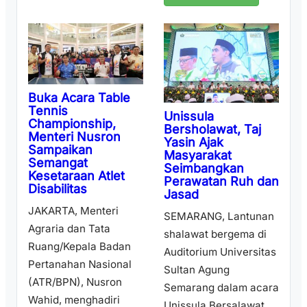
Buka Acara Table
Tennis
Unissula
Championship,
Bersholawat, Taj
Menteri Nusron
Yasin Ajak
Sampaikan
Masyarakat
Semangat
Seimbangkan
Kesetaraan Atlet
Perawatan Ruh dan
Disabilitas
Jasad
JAKARTA, Menteri
SEMARANG, Lantunan
Agraria dan Tata
shalawat bergema di
Ruang/Kepala Badan
Auditorium Universitas
Pertanahan Nasional
Sultan Agung
(ATR/BPN), Nusron
Semarang dalam acara
Wahid, menghadiri
Unissula Bersalawat