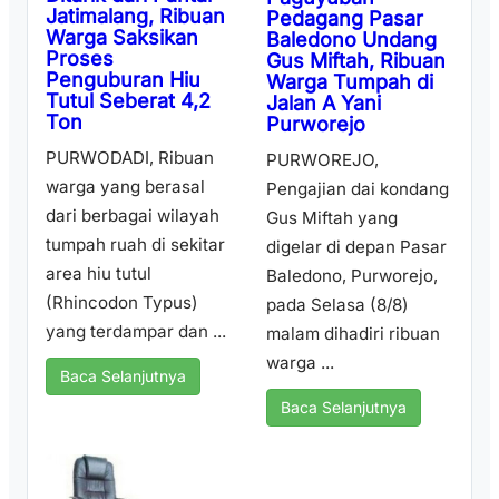
Jatimalang, Ribuan
Pedagang Pasar
Warga Saksikan
Baledono Undang
Proses
Gus Miftah, Ribuan
Penguburan Hiu
Warga Tumpah di
Tutul Seberat 4,2
Jalan A Yani
Ton
Purworejo
PURWODADI, Ribuan
PURWOREJO,
warga yang berasal
Pengajian dai kondang
dari berbagai wilayah
Gus Miftah yang
tumpah ruah di sekitar
digelar di depan Pasar
area hiu tutul
Baledono, Purworejo,
(Rhincodon Typus)
pada Selasa (8/8)
yang terdampar dan ...
malam dihadiri ribuan
warga ...
Baca Selanjutnya
Baca Selanjutnya