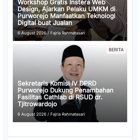
Workshop Gratis Instera Web
Design, Ajarkan Pelaku UMKM di
Purworejo Manfaatkan Teknologi
Digital buat Jualan
6 August 2026
/
Fajria Rahmatasari
BERITA
Sekretaris Komisi IV DPRD
Purworejo Dukung Penambahan
Fasilitas Cathlab di RSUD dr.
Tjitrowardojo
6 August 2026
/
Fajria Rahmatasari