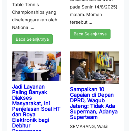
Table Tennis
pada Senin (4/8/2025)
Championships yang
malam. Momen
diselenggarakan oleh
tersebut ...
National ...
Baca Selanjutnya
Baca Selanjutnya
Jadi Layanan
Sampaikan 10
Paling Banyak
Capaian di Depan
Diakses
DPRD, Wagub
Masyarakat, Ini
Jateng: Tidak Ada
Penjelasan Soal HT
Superman, Adanya
dan Roya
Superteam
Elektronik bagi
Debitur
SEMARANG, Wakil