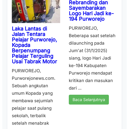
Rebranding dan
Sayembarakan
Logo Hari Jadi ke-
194 Purworejo
PURWOREJO,
Laka Lantas di
Jalan Tentara
Beberapa saat setelah
Pelajar Purworejo,
dilaunching pada
Kopada
Berpenumpang
Jum'at (31/1/2025)
Pelajar Terguling
siang, logo Hari Jadi
Usai Tabrak Motor
ke-194 Kabupaten
PURWOREJO,
Purworejo mendapat
Purworejonews.com.
kritikan dan masukan
Sebuah angkutan
dari ...
umum Kopada yang
Baca Selanjutnya
membawa sejumlah
pelajar saat pulang
sekolah, terbalik
setelah menabrak