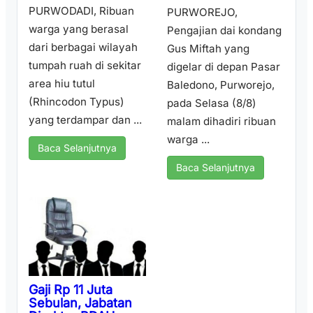
PURWODADI, Ribuan
PURWOREJO,
warga yang berasal
Pengajian dai kondang
dari berbagai wilayah
Gus Miftah yang
tumpah ruah di sekitar
digelar di depan Pasar
area hiu tutul
Baledono, Purworejo,
(Rhincodon Typus)
pada Selasa (8/8)
yang terdampar dan ...
malam dihadiri ribuan
warga ...
Baca Selanjutnya
Baca Selanjutnya
Gaji Rp 11 Juta
Sebulan, Jabatan