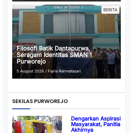
BERITA
Filosofi Batik Dantapurwa,
Seragam Identitas SMAN 1
Purworejo
5 August 2026
/
Fajria Rahmatasari
SEKILAS PURWOREJO
Dengarkan Aspirasi
Masyarakat, Panitia
Akhirnya