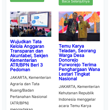
Baca Selanjutnya
Wujudkan Tata
Temu Karya
Kelola Anggaran
Teladan, Seorang
Transparan dan
Warga Desa
Akuntabel, Sekjen
Donorejo
Kementerian
Purworejo Terima
ATR/BPN Beri 3
Penghargaan Wana
Pedoman
Lestari Tingkat
JAKARTA, Kementerian
Nasional
Agraria dan Tata
JAKARTA, Kementerian
Ruang/Badan
Kehutanan Republik
Pertanahan Nasional
Indonesia menggelar
(ATR/BPN)
acara Temu Karya
mengadakan