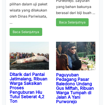
Purworejo. Sayuran
pilihan dalam uji paket
yang bahan bakunya
wisata yang dilakukan
berasal dari biji buah ...
oleh Dinas Pariwisata,
...
Baca Selanjutnya
Baca Selanjutnya
Ditarik dari Pantai
Paguyuban
Jatimalang, Ribuan
Pedagang Pasar
Warga Saksikan
Baledono Undang
Proses
Gus Miftah, Ribuan
Penguburan Hiu
Warga Tumpah di
Tutul Seberat 4,2
Jalan A Yani
Ton
Purworejo