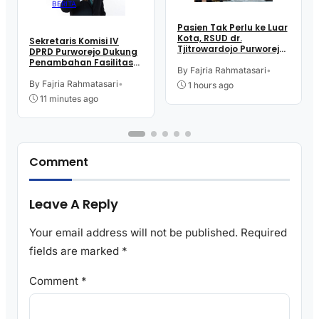
BERITA
Pasien Tak Perlu ke Luar
Kota, RSUD dr.
Sekretaris Komisi IV
Tjitrowardojo Purworejo
DPRD Purworejo Dukung
Kini Miliki Layanan
Penambahan Fasilitas
Lengkap Penyakit
By Fajria Rahmatasari
•
Cathlab di RSUD dr.
Jantung dan Pembuluh
Tjitrowardojo
By Fajria Rahmatasari
•
1 hours ago
Darah
11 minutes ago
Comment
Leave A Reply
Your email address will not be published.
Required
fields are marked
*
Comment
*