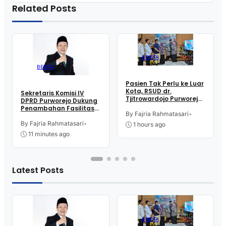
Related Posts
BERITA
BERITA
Pasien Tak Perlu ke Luar
Kota, RSUD dr.
Sekretaris Komisi IV
Tjitrowardojo Purworejo
DPRD Purworejo Dukung
Kini Miliki Layanan
Penambahan Fasilitas
Lengkap Penyakit
By Fajria Rahmatasari
•
Cathlab di RSUD dr.
Jantung dan Pembuluh
Tjitrowardojo
By Fajria Rahmatasari
•
1 hours ago
Darah
11 minutes ago
Latest Posts
BERITA