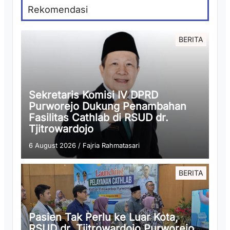
Rekomendasi
BERITA
Sekretaris Komisi IV DPRD
Purworejo Dukung Penambahan
Fasilitas Cathlab di RSUD dr.
Tjitrowardojo
6 August 2026
/
Fajria Rahmatasari
BERITA
Pasien Tak Perlu ke Luar Kota,
RSUD dr. Tjitrowardojo Purworejo