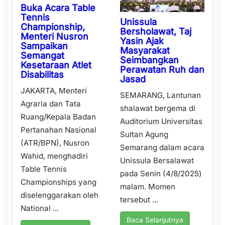
Buka Acara Table
Tennis
Unissula
Championship,
Bersholawat, Taj
Menteri Nusron
Yasin Ajak
Sampaikan
Masyarakat
Semangat
Seimbangkan
Kesetaraan Atlet
Perawatan Ruh dan
Disabilitas
Jasad
JAKARTA, Menteri
SEMARANG, Lantunan
Agraria dan Tata
shalawat bergema di
Ruang/Kepala Badan
Auditorium Universitas
Pertanahan Nasional
Sultan Agung
(ATR/BPN), Nusron
Semarang dalam acara
Wahid, menghadiri
Unissula Bersalawat
Table Tennis
pada Senin (4/8/2025)
Championships yang
malam. Momen
diselenggarakan oleh
tersebut ...
National ...
Baca Selanjutnya