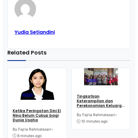
Yudia Setiandini
Related Posts
BERITA
BERITA
Tingkatkan
Keterampilan dan
Perekonomian Keluarga,
16 Perempuan Warga
Ketika Peringatan Dini El
Kelurahan Purworejo
By Fajria Rahmatasari
•
Nino Belum Cukup bagi
Ikut Pelatihan Menjahit
Dunia Usaha
10 minutes ago
By Fajria Rahmatasari
•
8 minutes ago