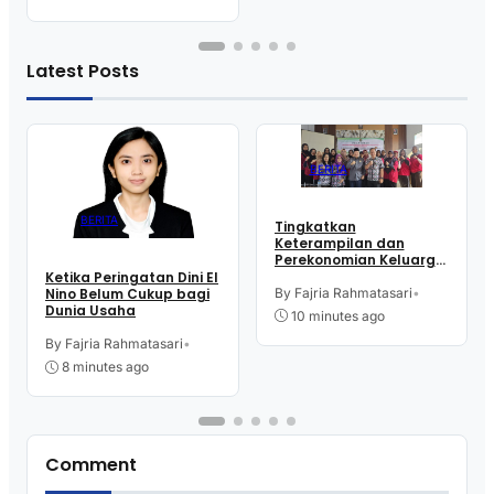
Latest Posts
BERITA
BERITA
Tingkatkan
Keterampilan dan
Perekonomian Keluarga,
16 Perempuan Warga
Ketika Peringatan Dini El
Kelurahan Purworejo
By Fajria Rahmatasari
•
Nino Belum Cukup bagi
Ikut Pelatihan Menjahit
Dunia Usaha
10 minutes ago
By Fajria Rahmatasari
•
8 minutes ago
Comment