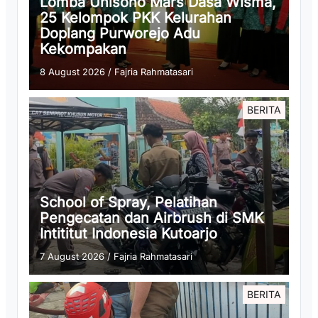
Lomba Unisono Mars Dasa Wisma,
25 Kelompok PKK Kelurahan
Doplang Purworejo Adu
Kekompakan
8 August 2026
/
Fajria Rahmatasari
BERITA
School of Spray, Pelatihan
Pengecatan dan Airbrush di SMK
Intititut Indonesia Kutoarjo
7 August 2026
/
Fajria Rahmatasari
BERITA