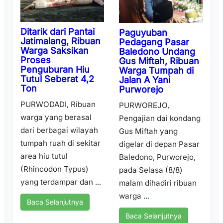
Ditarik dari Pantai
Paguyuban
Jatimalang, Ribuan
Pedagang Pasar
Warga Saksikan
Baledono Undang
Proses
Gus Miftah, Ribuan
Penguburan Hiu
Warga Tumpah di
Tutul Seberat 4,2
Jalan A Yani
Ton
Purworejo
PURWODADI, Ribuan
PURWOREJO,
warga yang berasal
Pengajian dai kondang
dari berbagai wilayah
Gus Miftah yang
tumpah ruah di sekitar
digelar di depan Pasar
area hiu tutul
Baledono, Purworejo,
(Rhincodon Typus)
pada Selasa (8/8)
yang terdampar dan ...
malam dihadiri ribuan
warga ...
Baca Selanjutnya
Baca Selanjutnya