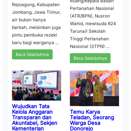
Ruang/Kepala Badan
Rejoagung, Kabupaten
Pertanahan Nasional
Jombang, Jawa Tiimur,
(ATR/BPN), Nusron
air bukan hanya
Wahid, mewisuda 624
berkah, melainkan juga
Taruna/i Sekolah
pintu pembuka rezeki
Tinggi Pertanahan
baru bagi warganya ...
Nasional (STPN) ...
Baca Selanjutnya
Baca Selanjutnya
Wujudkan Tata
Temu Karya
Kelola Anggaran
Teladan, Seorang
Transparan dan
Warga Desa
Akuntabel, Sekjen
Donorejo
Kementerian