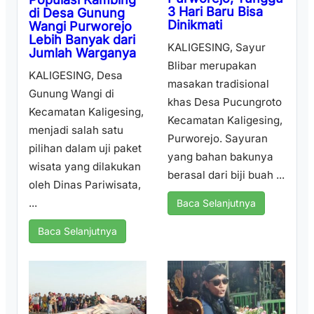
3 Hari Baru Bisa
di Desa Gunung
Dinikmati
Wangi Purworejo
Lebih Banyak dari
KALIGESING, Sayur
Jumlah Warganya
Blibar merupakan
KALIGESING, Desa
masakan tradisional
Gunung Wangi di
khas Desa Pucungroto
Kecamatan Kaligesing,
Kecamatan Kaligesing,
menjadi salah satu
Purworejo. Sayuran
pilihan dalam uji paket
yang bahan bakunya
wisata yang dilakukan
berasal dari biji buah ...
oleh Dinas Pariwisata,
...
Baca Selanjutnya
Baca Selanjutnya