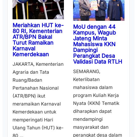
Meriahkan HUT ke-
MoU dengan 44
80 RI, Kementerian
Kampus, Wagub
ATR/BPN Bakal
Jateng Minta
Turut Ramaikan
Mahasiswa KKN
Karnaval
Dampingi
Kemerdekaan
Perangkat Desa
Validasi Data RTLH
JAKARTA, Kementerian
SEMARANG,
Agraria dan Tata
Keterlibatan
Ruang/Badan
mahasiswa dalam
Pertanahan Nasional
program Kuliah Kerja
(ATR/BPN) ikut
Nyata (KKN) Tematik
meramaikan Karnaval
diharapkan dapat
Kemerdekaan untuk
mendampingi
memperingati Hari
masyarakat dan
Ulang Tahun (HUT) ke-
perangkat desa dalam
80 ...