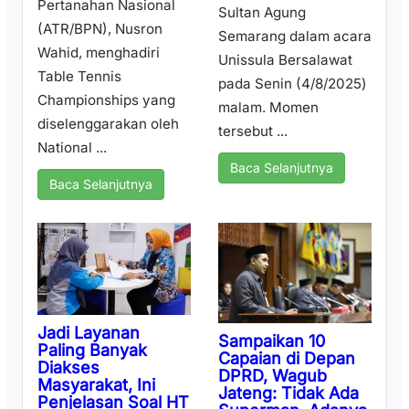
Pertanahan Nasional
Sultan Agung
(ATR/BPN), Nusron
Semarang dalam acara
Wahid, menghadiri
Unissula Bersalawat
Table Tennis
pada Senin (4/8/2025)
Championships yang
malam. Momen
diselenggarakan oleh
tersebut ...
National ...
Baca Selanjutnya
Baca Selanjutnya
Jadi Layanan
Sampaikan 10
Paling Banyak
Capaian di Depan
Diakses
DPRD, Wagub
Masyarakat, Ini
Jateng: Tidak Ada
Penjelasan Soal HT