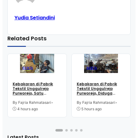
Yudia Setiandini
Related Posts
BERITA
BERITA
Kebakaran di Pabrik
Kebakaran di Pabrik
Tekstil Unggulrejo
Tekstil Unggulrejo
Purworejo, Satu
Purworejo, Diduga
Karyawan Alami Patah
Akibat Korsleting Listrik
Tulang, Petugas
By Fajria Rahmatasari
•
By Fajria Rahmatasari
•
Damkar Sesak Nafas
4 hours ago
5 hours ago
Latest Posts