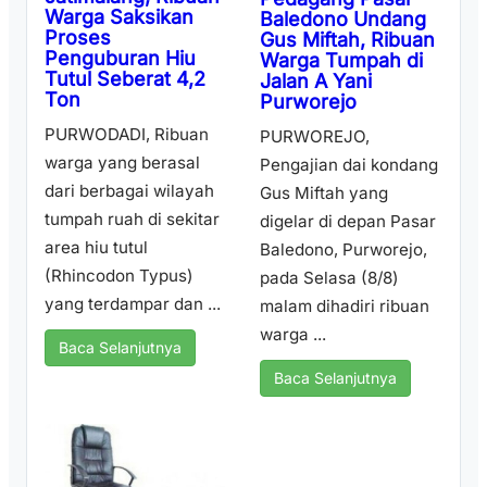
Warga Saksikan
Baledono Undang
Proses
Gus Miftah, Ribuan
Penguburan Hiu
Warga Tumpah di
Tutul Seberat 4,2
Jalan A Yani
Ton
Purworejo
PURWODADI, Ribuan
PURWOREJO,
warga yang berasal
Pengajian dai kondang
dari berbagai wilayah
Gus Miftah yang
tumpah ruah di sekitar
digelar di depan Pasar
area hiu tutul
Baledono, Purworejo,
(Rhincodon Typus)
pada Selasa (8/8)
yang terdampar dan ...
malam dihadiri ribuan
warga ...
Baca Selanjutnya
Baca Selanjutnya