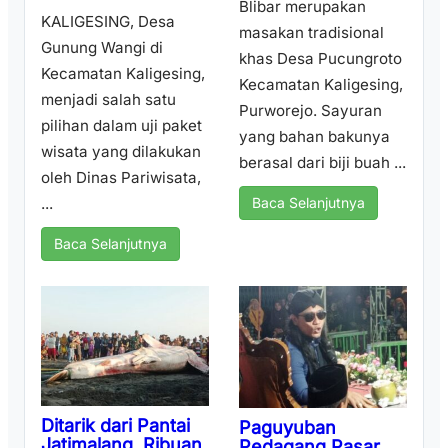
Blibar merupakan
KALIGESING, Desa
masakan tradisional
Gunung Wangi di
khas Desa Pucungroto
Kecamatan Kaligesing,
Kecamatan Kaligesing,
menjadi salah satu
Purworejo. Sayuran
pilihan dalam uji paket
yang bahan bakunya
wisata yang dilakukan
berasal dari biji buah ...
oleh Dinas Pariwisata,
...
Baca Selanjutnya
Baca Selanjutnya
Ditarik dari Pantai
Paguyuban
Jatimalang, Ribuan
Pedagang Pasar