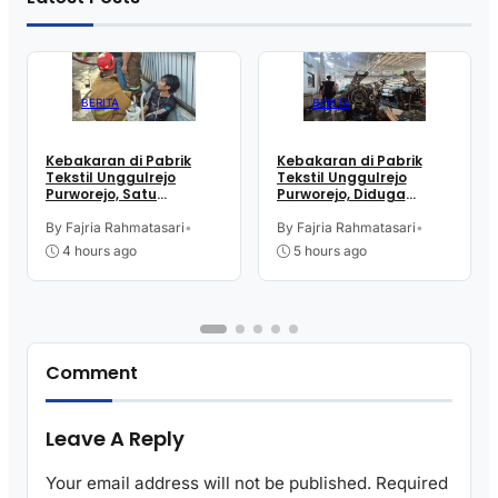
BERITA
BERITA
Kebakaran di Pabrik
Kebakaran di Pabrik
Tekstil Unggulrejo
Tekstil Unggulrejo
Purworejo, Satu
Purworejo, Diduga
Karyawan Alami Patah
Akibat Korsleting Listrik
Tulang, Petugas
By Fajria Rahmatasari
•
By Fajria Rahmatasari
•
Damkar Sesak Nafas
4 hours ago
5 hours ago
Comment
Leave A Reply
Your email address will not be published.
Required