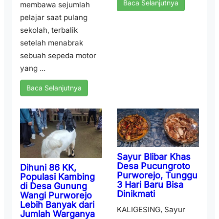
Baca Selanjutnya
membawa sejumlah
pelajar saat pulang
sekolah, terbalik
setelah menabrak
sebuah sepeda motor
yang ...
Baca Selanjutnya
Sayur Blibar Khas
Desa Pucungroto
Dihuni 86 KK,
Purworejo, Tunggu
Populasi Kambing
3 Hari Baru Bisa
di Desa Gunung
Dinikmati
Wangi Purworejo
Lebih Banyak dari
KALIGESING, Sayur
Jumlah Warganya