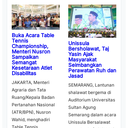
Buka Acara Table
Tennis
Unissula
Championship,
Bersholawat, Taj
Menteri Nusron
Yasin Ajak
Sampaikan
Masyarakat
Semangat
Seimbangkan
Kesetaraan Atlet
Perawatan Ruh dan
Disabilitas
Jasad
JAKARTA, Menteri
SEMARANG, Lantunan
Agraria dan Tata
shalawat bergema di
Ruang/Kepala Badan
Auditorium Universitas
Pertanahan Nasional
Sultan Agung
(ATR/BPN), Nusron
Semarang dalam acara
Wahid, menghadiri
Unissula Bersalawat
Table Tennis