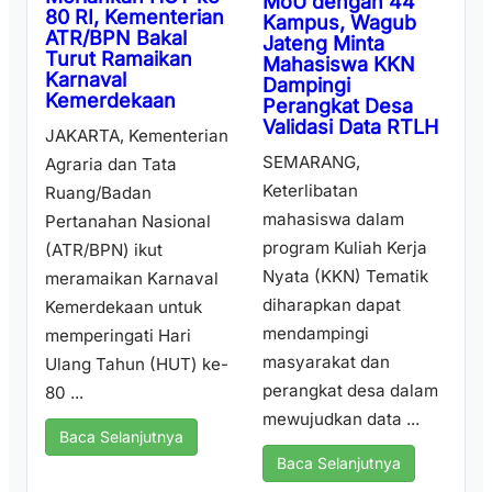
MoU dengan 44
80 RI, Kementerian
Kampus, Wagub
ATR/BPN Bakal
Jateng Minta
Turut Ramaikan
Mahasiswa KKN
Karnaval
Dampingi
Kemerdekaan
Perangkat Desa
Validasi Data RTLH
JAKARTA, Kementerian
SEMARANG,
Agraria dan Tata
Keterlibatan
Ruang/Badan
mahasiswa dalam
Pertanahan Nasional
program Kuliah Kerja
(ATR/BPN) ikut
Nyata (KKN) Tematik
meramaikan Karnaval
diharapkan dapat
Kemerdekaan untuk
mendampingi
memperingati Hari
masyarakat dan
Ulang Tahun (HUT) ke-
perangkat desa dalam
80 ...
mewujudkan data ...
Baca Selanjutnya
Baca Selanjutnya