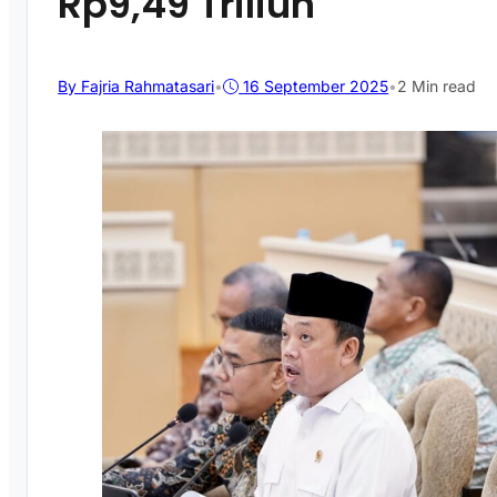
Rp9,49 Triliun
By Fajria Rahmatasari
•
16 September 2025
•
2 Min read