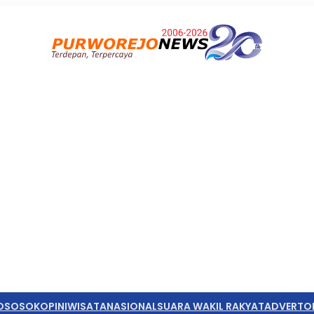
O
SOSOK
OPINI
WISATA
NASIONAL
SUARA WAKIL RAKYAT
ADVERTO