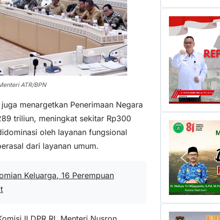
Menteri ATR/BPN
N juga menargetkan Penerimaan Negara
9 triliun, meningkat sekitar Rp300
 didominasi oleh layanan fungsional
 berasal dari layanan umum.
nomian Keluarga, 16 Perempuan
t
omisi II DPR RI, Menteri Nusron