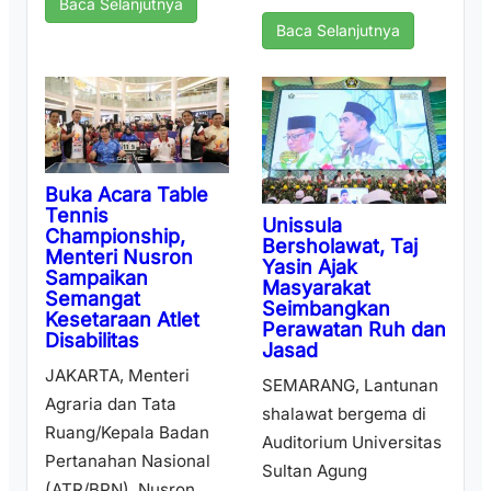
Baca Selanjutnya
Baca Selanjutnya
Buka Acara Table
Tennis
Unissula
Championship,
Bersholawat, Taj
Menteri Nusron
Yasin Ajak
Sampaikan
Masyarakat
Semangat
Seimbangkan
Kesetaraan Atlet
Perawatan Ruh dan
Disabilitas
Jasad
JAKARTA, Menteri
SEMARANG, Lantunan
Agraria dan Tata
shalawat bergema di
Ruang/Kepala Badan
Auditorium Universitas
Pertanahan Nasional
Sultan Agung
(ATR/BPN), Nusron