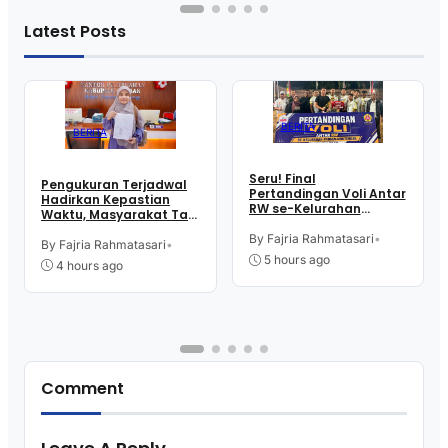
Latest Posts
BERITA
BERITA
Seru! Final
Pengukuran Terjadwal
Pertandingan Voli Antar
Hadirkan Kepastian
RW se-Kelurahan
Waktu, Masyarakat Tak
Pangen Jurutengah
Perlu Lama Tunggu
Sambut HUT RI
By Fajria Rahmatasari
•
Layanan Pertanahan
By Fajria Rahmatasari
•
5 hours ago
4 hours ago
Comment