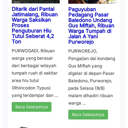
Ditarik dari Pantai
Paguyuban
Jatimalang, Ribuan
Pedagang Pasar
Warga Saksikan
Baledono Undang
Proses
Gus Miftah, Ribuan
Penguburan Hiu
Warga Tumpah di
Tutul Seberat 4,2
Jalan A Yani
Ton
Purworejo
PURWODADI, Ribuan
PURWOREJO,
warga yang berasal
Pengajian dai kondang
dari berbagai wilayah
Gus Miftah yang
tumpah ruah di sekitar
digelar di depan Pasar
area hiu tutul
Baledono, Purworejo,
(Rhincodon Typus)
pada Selasa (8/8)
yang terdampar dan ...
malam dihadiri ribuan
warga ...
Baca Selanjutnya
Baca Selanjutnya