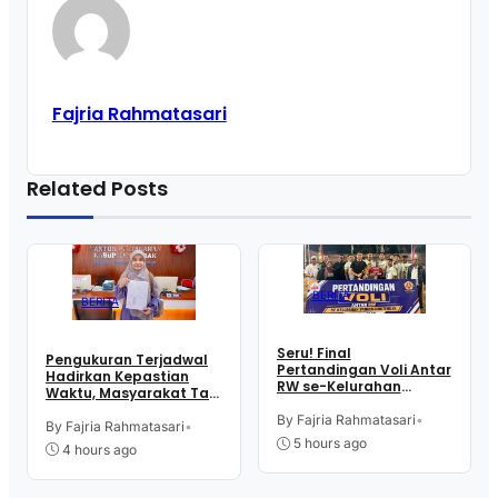
Fajria Rahmatasari
Related Posts
BERITA
BERITA
Seru! Final
Pengukuran Terjadwal
Pertandingan Voli Antar
Hadirkan Kepastian
RW se-Kelurahan
Waktu, Masyarakat Tak
Pangen Jurutengah
Perlu Lama Tunggu
Sambut HUT RI
By Fajria Rahmatasari
•
Layanan Pertanahan
By Fajria Rahmatasari
•
5 hours ago
4 hours ago