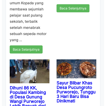
umum Kopada yang
Baca Selanjutnya
membawa sejumlah
pelajar saat pulang
sekolah, terbalik
setelah menabrak
sebuah sepeda motor
yang ...
Baca Selanjutnya
Sayur Blibar Khas
Desa Pucungroto
Dihuni 86 KK,
Purworejo, Tunggu
Populasi Kambing
3 Hari Baru Bisa
di Desa Gunung
Dinikmati
Wangi Purworejo
Lebih Banyak dari