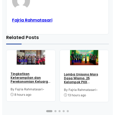
Fajria Rahmatasari
Related Posts
BERITA
BERITA
Tingkatkan
Lomba Unisono Mars
Keterampilan dan
Dasa Wisma, 25
Perekonomian Keluarga,
Kelompok PKK
16 Perempuan Warga
Kelurahan Doplang
Kelurahan Purworejo
By Fajria Rahmatasari
•
Purworejo Adu
By Fajria Rahmatasari
•
Ikut Pelatihan Menjahit
Kekompakan
8 hours ago
13 hours ago