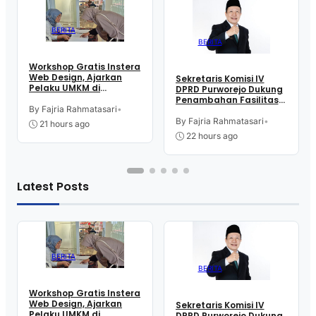
BERITA
BERITA
Workshop Gratis Instera
Web Design, Ajarkan
Sekretaris Komisi IV
Pelaku UMKM di
DPRD Purworejo Dukung
Purworejo Manfaatkan
Penambahan Fasilitas
Teknologi Digital buat
By Fajria Rahmatasari
•
Cathlab di RSUD dr.
Jualan
Tjitrowardojo
By Fajria Rahmatasari
•
21 hours ago
22 hours ago
Latest Posts
BERITA
BERITA
Workshop Gratis Instera
Web Design, Ajarkan
Sekretaris Komisi IV
Pelaku UMKM di
DPRD Purworejo Dukung