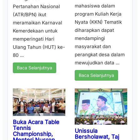
mahasiswa dalam
Pertanahan Nasional
program Kuliah Kerja
(ATR/BPN) ikut
Nyata (KKN) Tematik
meramaikan Karnaval
diharapkan dapat
Kemerdekaan untuk
mendampingi
memperingati Hari
masyarakat dan
Ulang Tahun (HUT) ke-
perangkat desa dalam
80 ...
mewujudkan data ...
Baca Selanjutnya
Baca Selanjutnya
Buka Acara Table
Tennis
Unissula
Championship,
Bersholawat, Taj
Menteri Nusron