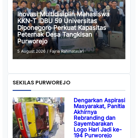
Inovasi Multidisiplin Mahasiswa
KKN-T IDBU 59 Universitas
Diponegoro Perkuat Kapasitas
Peternak Desa Tangkisan
Purworejo
5 August 2026
/
Fajria Rahmatasari
SEKILAS PURWOREJO
Dengarkan Aspirasi
Masyarakat, Panitia
Akhirnya
Rebranding dan
Sayembarakan
Logo Hari Jadi ke-
194 Purworejo