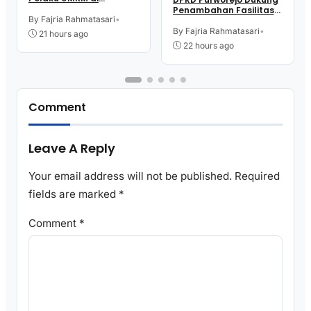
Purworejo Manfaatkan
Penambahan Fasilitas
Teknologi Digital buat
By Fajria Rahmatasari
•
Cathlab di RSUD dr.
Jualan
Tjitrowardojo
By Fajria Rahmatasari
•
21 hours ago
22 hours ago
Comment
Leave A Reply
Your email address will not be published.
Required
fields are marked
*
Comment
*