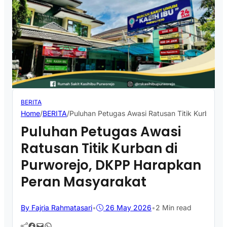
BERITA
Home
/
BERITA
/
Puluhan Petugas Awasi Ratusan Titik Kurban d
Puluhan Petugas Awasi
Ratusan Titik Kurban di
Purworejo, DKPP Harapkan
Peran Masyarakat
By Fajria Rahmatasari
•
26 May 2026
•
2 Min read
Facebook
Mail
WhatsApp