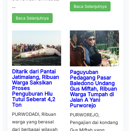
...
Baca Selanjutnya
Baca Selanjutnya
Ditarik dari Pantai
Paguyuban
Jatimalang, Ribuan
Pedagang Pasar
Warga Saksikan
Baledono Undang
Proses
Gus Miftah, Ribuan
Penguburan Hiu
Warga Tumpah di
Tutul Seberat 4,2
Jalan A Yani
Ton
Purworejo
PURWODADI, Ribuan
PURWOREJO,
warga yang berasal
Pengajian dai kondang
dari berbagai wilayah
Gus Miftah yang