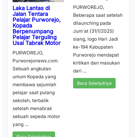
PURWOREJO,
Laka Lantas di
Jalan Tentara
Beberapa saat setelah
Pelajar Purworejo,
dilaunching pada
Kopada
Berpenumpang
Jum'at (31/1/2025)
Pelajar Terguling
siang, logo Hari Jadi
Usai Tabrak Motor
ke-194 Kabupaten
PURWOREJO,
Purworejo mendapat
Purworejonews.com.
kritikan dan masukan
Sebuah angkutan
dari ...
umum Kopada yang
Baca Selanjutnya
membawa sejumlah
pelajar saat pulang
sekolah, terbalik
setelah menabrak
sebuah sepeda motor
yang ...
Baca Selanjutnya