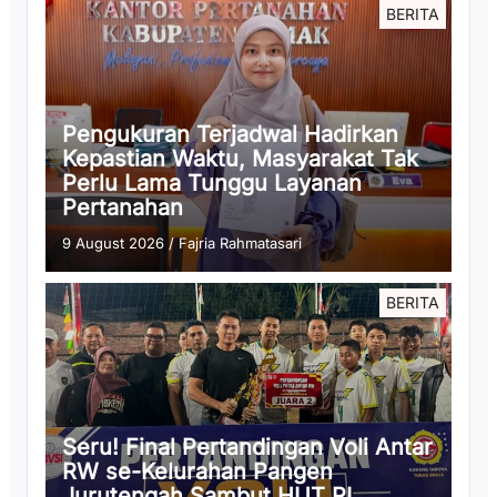
BERITA
Pengukuran Terjadwal Hadirkan
Kepastian Waktu, Masyarakat Tak
Perlu Lama Tunggu Layanan
Pertanahan
9 August 2026
/
Fajria Rahmatasari
BERITA
Seru! Final Pertandingan Voli Antar
RW se-Kelurahan Pangen
Jurutengah Sambut HUT RI