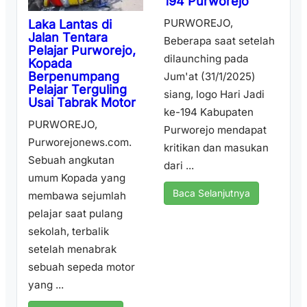
194 Purworejo
PURWOREJO,
Laka Lantas di
Jalan Tentara
Beberapa saat setelah
Pelajar Purworejo,
dilaunching pada
Kopada
Berpenumpang
Jum'at (31/1/2025)
Pelajar Terguling
siang, logo Hari Jadi
Usai Tabrak Motor
ke-194 Kabupaten
PURWOREJO,
Purworejo mendapat
Purworejonews.com.
kritikan dan masukan
Sebuah angkutan
dari ...
umum Kopada yang
Baca Selanjutnya
membawa sejumlah
pelajar saat pulang
sekolah, terbalik
setelah menabrak
sebuah sepeda motor
yang ...