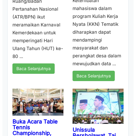
Keterlibatan
Ruang/Badan
mahasiswa dalam
Pertanahan Nasional
program Kuliah Kerja
(ATR/BPN) ikut
Nyata (KKN) Tematik
meramaikan Karnaval
diharapkan dapat
Kemerdekaan untuk
mendampingi
memperingati Hari
masyarakat dan
Ulang Tahun (HUT) ke-
perangkat desa dalam
80 ...
mewujudkan data ...
Baca Selanjutnya
Baca Selanjutnya
Buka Acara Table
Tennis
Unissula
Championship,
Bersholawat, Taj