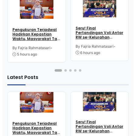
BERITA
BERITA
Seru! Final
Pengukuran Terjadwal
Pertandingan Voli Antar
Hadirkan Kepastian
RW se-Kelurahan
Waktu, Masyarakat Tak
Pangen Jurutengah
Perlu Lama Tunggu
Sambut HUT RI
By Fajria Rahmatasari
•
Layanan Pertanahan
By Fajria Rahmatasari
•
6 hours ago
5 hours ago
Latest Posts
BERITA
BERITA
Seru! Final
Pengukuran Terjadwal
Pertandingan Voli Antar
Hadirkan Kepastian
RW se-Kelurahan
Waktu, Masyarakat Tak
Pangen Jurutengah