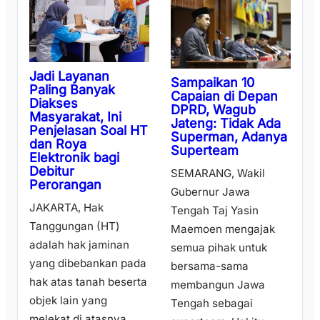
Jadi Layanan
Sampaikan 10
Paling Banyak
Capaian di Depan
Diakses
DPRD, Wagub
Masyarakat, Ini
Jateng: Tidak Ada
Penjelasan Soal HT
Superman, Adanya
dan Roya
Superteam
Elektronik bagi
Debitur
SEMARANG, Wakil
Perorangan
Gubernur Jawa
JAKARTA, Hak
Tengah Taj Yasin
Tanggungan (HT)
Maemoen mengajak
adalah hak jaminan
semua pihak untuk
yang dibebankan pada
bersama-sama
hak atas tanah beserta
membangun Jawa
objek lain yang
Tengah sebagai
melekat di atasnya, ...