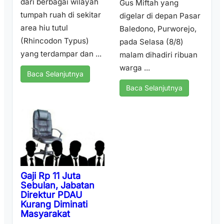
dari berbagai wilayah
Gus Miftah yang
tumpah ruah di sekitar
digelar di depan Pasar
area hiu tutul
Baledono, Purworejo,
(Rhincodon Typus)
pada Selasa (8/8)
yang terdampar dan ...
malam dihadiri ribuan
warga ...
Baca Selanjutnya
Baca Selanjutnya
Gaji Rp 11 Juta
Sebulan, Jabatan
Direktur PDAU
Kurang Diminati
Masyarakat