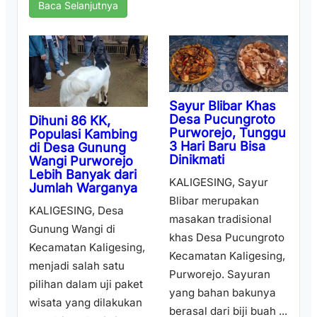
Baca Selanjutnya
Sayur Blibar Khas
Desa Pucungroto
Dihuni 86 KK,
Purworejo, Tunggu
Populasi Kambing
3 Hari Baru Bisa
di Desa Gunung
Dinikmati
Wangi Purworejo
Lebih Banyak dari
KALIGESING, Sayur
Jumlah Warganya
Blibar merupakan
KALIGESING, Desa
masakan tradisional
Gunung Wangi di
khas Desa Pucungroto
Kecamatan Kaligesing,
Kecamatan Kaligesing,
menjadi salah satu
Purworejo. Sayuran
pilihan dalam uji paket
yang bahan bakunya
wisata yang dilakukan
berasal dari biji buah ...