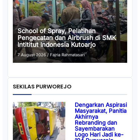
School of Spray, Pelatihan
Pengecatan dan Airbrush di SMK
Intititut Indonesia Kutoarjo
7 August 2026
/
Fajria Rahmatasari
SEKILAS PURWOREJO
Dengarkan Aspirasi
Masyarakat, Panitia
Akhirnya
Rebranding dan
Sayembarakan
Logo Hari Jadi ke-