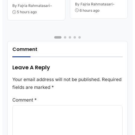
Perlu Lama Tunggu
Sambut HUT RI
By Fajria Rahmatasari
•
Layanan Pertanahan
By Fajria Rahmatasari
•
6 hours ago
5 hours ago
Comment
Leave A Reply
Your email address will not be published.
Required
fields are marked
*
Comment
*