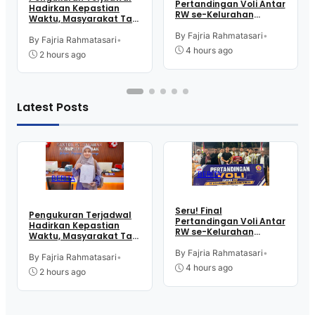
Pertandingan Voli Antar
Hadirkan Kepastian
RW se-Kelurahan
Waktu, Masyarakat Tak
Pangen Jurutengah
Perlu Lama Tunggu
Sambut HUT RI
By Fajria Rahmatasari
•
Layanan Pertanahan
By Fajria Rahmatasari
•
4 hours ago
2 hours ago
Latest Posts
BERITA
BERITA
Seru! Final
Pengukuran Terjadwal
Pertandingan Voli Antar
Hadirkan Kepastian
RW se-Kelurahan
Waktu, Masyarakat Tak
Pangen Jurutengah
Perlu Lama Tunggu
Sambut HUT RI
By Fajria Rahmatasari
•
Layanan Pertanahan
By Fajria Rahmatasari
•
4 hours ago
2 hours ago