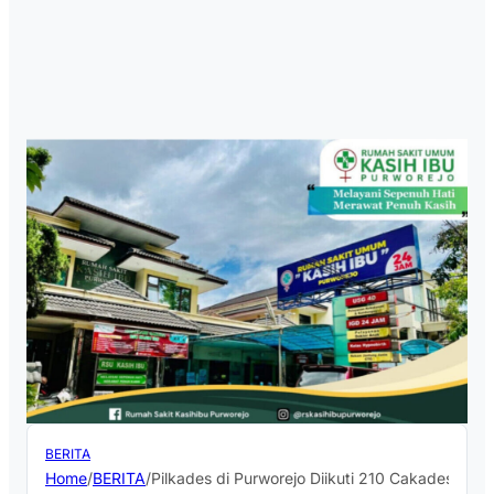
BERITA
Home
/
BERITA
/
Pilkades di Purworejo Diikuti 210 Cakades dari