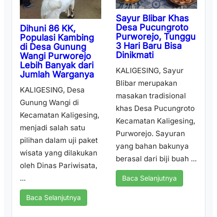
Sayur Blibar Khas
Desa Pucungroto
Dihuni 86 KK,
Purworejo, Tunggu
Populasi Kambing
3 Hari Baru Bisa
di Desa Gunung
Dinikmati
Wangi Purworejo
Lebih Banyak dari
KALIGESING, Sayur
Jumlah Warganya
Blibar merupakan
KALIGESING, Desa
masakan tradisional
Gunung Wangi di
khas Desa Pucungroto
Kecamatan Kaligesing,
Kecamatan Kaligesing,
menjadi salah satu
Purworejo. Sayuran
pilihan dalam uji paket
yang bahan bakunya
wisata yang dilakukan
berasal dari biji buah ...
oleh Dinas Pariwisata,
...
Baca Selanjutnya
Baca Selanjutnya