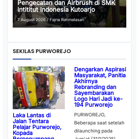
Pengecatan dan Airbrush di SMK
Intititut Indonesia Kutoarjo
7 August 2026
/
Fajria Rahmatasari
SEKILAS PURWOREJO
Dengarkan Aspirasi
Masyarakat, Panitia
Akhirnya
Rebranding dan
Sayembarakan
Logo Hari Jadi ke-
194 Purworejo
PURWOREJO,
Laka Lantas di
Jalan Tentara
Beberapa saat setelah
Pelajar Purworejo,
dilaunching pada
Kopada
Berpenumpang
Jum'at (31/1/2025)