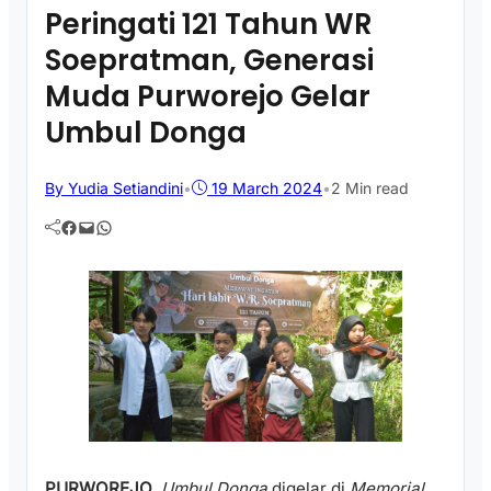
Peringati 121 Tahun WR
Soepratman, Generasi
Muda Purworejo Gelar
Umbul Donga
By Yudia Setiandini
•
19 March 2024
•
2 Min read
Facebook
Mail
WhatsApp
PURWOREJO
,
Umbul Donga
digelar di
Memorial