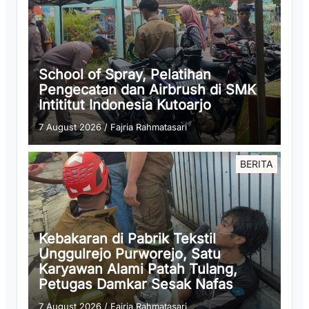
School of Spray, Pelatihan
Pengecatan dan Airbrush di SMK
Intititut Indonesia Kutoarjo
7 August 2026
/
Fajria Rahmatasari
BERITA
Kebakaran di Pabrik Tekstil
Unggulrejo Purworejo, Satu
Karyawan Alami Patah Tulang,
Petugas Damkar Sesak Nafas
7 August 2026
/
Fajria Rahmatasari