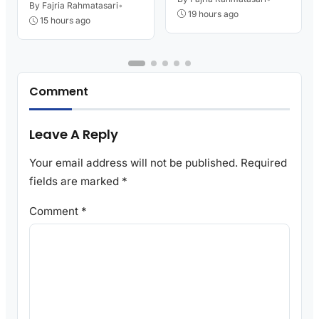
Kutoarjo
By Fajria Rahmatasari
•
Damkar Sesak Nafas
19 hours ago
15 hours ago
Comment
Leave A Reply
Your email address will not be published.
Required
fields are marked
*
Comment
*