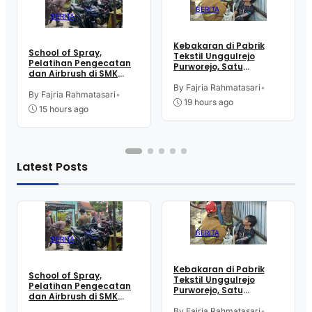
BERITA
BERITA
Kebakaran di Pabrik
School of Spray,
Tekstil Unggulrejo
Pelatihan Pengecatan
Purworejo, Satu
dan Airbrush di SMK
Karyawan Alami Patah
Intititut Indonesia
Tulang, Petugas
By Fajria Rahmatasari
•
Kutoarjo
By Fajria Rahmatasari
•
Damkar Sesak Nafas
19 hours ago
15 hours ago
Latest Posts
BERITA
BERITA
Kebakaran di Pabrik
School of Spray,
Tekstil Unggulrejo
Pelatihan Pengecatan
Purworejo, Satu
dan Airbrush di SMK
Karyawan Alami Patah
Intititut Indonesia
Tulang, Petugas
By Fajria Rahmatasari
•