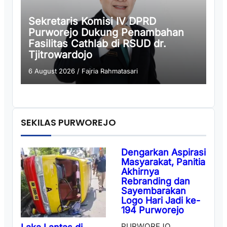
Sekretaris Komisi IV DPRD
Purworejo Dukung Penambahan
Fasilitas Cathlab di RSUD dr.
Tjitrowardojo
6 August 2026
/
Fajria Rahmatasari
SEKILAS PURWOREJO
Dengarkan Aspirasi
Masyarakat, Panitia
Akhirnya
Rebranding dan
Sayembarakan
Logo Hari Jadi ke-
194 Purworejo
PURWOREJO,