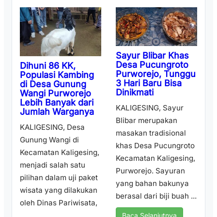
Sayur Blibar Khas
Desa Pucungroto
Dihuni 86 KK,
Purworejo, Tunggu
Populasi Kambing
3 Hari Baru Bisa
di Desa Gunung
Dinikmati
Wangi Purworejo
Lebih Banyak dari
KALIGESING, Sayur
Jumlah Warganya
Blibar merupakan
KALIGESING, Desa
masakan tradisional
Gunung Wangi di
khas Desa Pucungroto
Kecamatan Kaligesing,
Kecamatan Kaligesing,
menjadi salah satu
Purworejo. Sayuran
pilihan dalam uji paket
yang bahan bakunya
wisata yang dilakukan
berasal dari biji buah ...
oleh Dinas Pariwisata,
...
Baca Selanjutnya