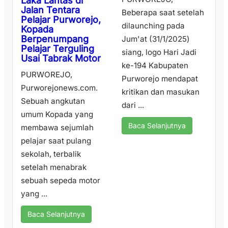
Laka Lantas di
Jalan Tentara
Beberapa saat setelah
Pelajar Purworejo,
dilaunching pada
Kopada
Berpenumpang
Jum'at (31/1/2025)
Pelajar Terguling
siang, logo Hari Jadi
Usai Tabrak Motor
ke-194 Kabupaten
PURWOREJO,
Purworejo mendapat
Purworejonews.com.
kritikan dan masukan
Sebuah angkutan
dari ...
umum Kopada yang
Baca Selanjutnya
membawa sejumlah
pelajar saat pulang
sekolah, terbalik
setelah menabrak
sebuah sepeda motor
yang ...
Baca Selanjutnya