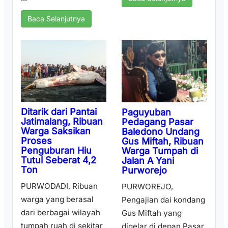
Baca Selanjutnya
Ditarik dari Pantai
Paguyuban
Jatimalang, Ribuan
Pedagang Pasar
Warga Saksikan
Baledono Undang
Proses
Gus Miftah, Ribuan
Penguburan Hiu
Warga Tumpah di
Tutul Seberat 4,2
Jalan A Yani
Ton
Purworejo
PURWODADI, Ribuan
PURWOREJO,
warga yang berasal
Pengajian dai kondang
dari berbagai wilayah
Gus Miftah yang
tumpah ruah di sekitar
digelar di depan Pasar